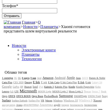
Телефон
*
Главная
>
О
компании
>
Новости
>
Планшеты
>
Xiaomi готовится
представить шлем виртуальной реальности
Новости
Электронные книги
Планшеты
Технологии
Облако тегов
Amazon
Android
Apple
1 сентября
3G
5G
8 марта
9 мая
Acer
Asus
ASUS
Barnes & Noble
E Ink
E ink
E-Ink
Carta Plus
CES 2020
Dasung
E Ink Carta
E Ink Carta Plus
E-ink
Galaxy S4
Google
Intel
GoPro
HP
Huawei
iPad
Kaleido 3
Kaleido Plus
Kindle
Kindle Paperwhite
Kobo
Microsoft
Nexus
Lenovo
LG
LTE
MOON Light
MOON Light 2
Moon Light 2
Nexus 7
Nook
Samsung
PocketBook
Sony
Onyx
ONYX
ONYX BOOX
Onyx Boox
SMARTlight
SNOW Field
Surface
Windows 8
Windows 10
Xiaomi
Surface Earbuds
Surface Pro
VR
Wacom
Windows
аналитика
Аналитика
аккумулятор
Алиса
апдейт
батарея
безопасность
беспилотник
библиотека
блокнот
видео
видеосъемка
гаджет
гибкий экран
гибрид
голосовой помощник
день