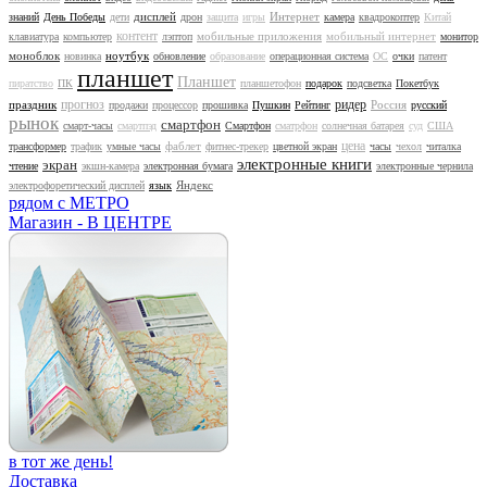
дисплей
Интернет
знаний
День Победы
дети
дрон
защита
игры
камера
квадрокоптер
Китай
контент
мобильные приложения
мобильный интернет
клавиатура
компьютер
лэптоп
монитор
моноблок
ноутбук
новинка
обновление
образование
операционная система
ОС
очки
патент
планшет
Планшет
пиратство
ПК
планшетофон
подарок
подсветка
Покетбук
прогноз
ридер
праздник
Россия
продажи
процессор
прошивка
Пушкин
Рейтинг
русский
рынок
смартфон
смарт-часы
смартпэд
Смартфон
сматрфон
солнечная батарея
суд
США
цена
фаблет
трансформер
трафик
умные часы
фитнес-трекер
цветной экран
часы
чехол
читалка
электронные книги
экран
чтение
экшн-камера
электронная бумага
электронные чернила
Яндекс
электрофоретический дисплей
язык
рядом с МЕТРО
Магазин - В ЦЕНТРЕ
в тот же день!
Доставка