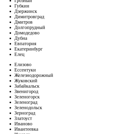
Грозный
Губкин
Дзержинск
Димитровград
Дмитров
Долгопрудный
Домодедово
Дубна
Евпатория
Екатеринбург
Елец
Елизово
Ессентуки
Железнодорожный
Жуковский
Забайкальск
Звенигород
Зеленогорск
Зеленоград
Зеленодольск
Зерноград
Златоуст
Иваново
Ивантеевка