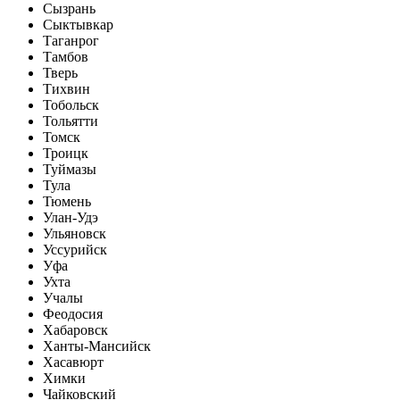
Сызрань
Сыктывкар
Таганрог
Тамбов
Тверь
Тихвин
Тобольск
Тольятти
Томск
Троицк
Туймазы
Тула
Тюмень
Улан-Удэ
Ульяновск
Уссурийск
Уфа
Ухта
Учалы
Феодосия
Хабаровск
Ханты-Мансийск
Хасавюрт
Химки
Чайковский