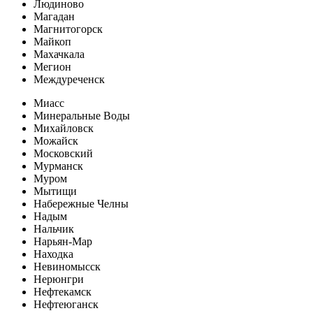
Людиново
Магадан
Магнитогорск
Майкоп
Махачкала
Мегион
Междуреченск
Миасс
Минеральные Воды
Михайловск
Можайск
Московский
Мурманск
Муром
Мытищи
Набережные Челны
Надым
Нальчик
Нарьян-Мар
Находка
Невиномысск
Нерюнгри
Нефтекамск
Нефтеюганск