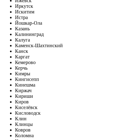
Ижевск
Иркутск
Искитим
Истра
Йошкар-Ола
Казань
Калининград
Калуга
Каменск-Шахтинский
Канск
Каргат
Кемерово
Керчь
Кимры
Кингисепп
Кинешма
Киржач
Кириши
Киров
Киселёвск
Кисловодск
Клин
Клинцы
Ковров
Коломна