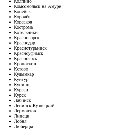
Колпино
Комсомольск-на-Амуре
Копейск
Королёв
Корсаков
Кострома
Котельники
Красногорск
Краснодар
Краснотурьинск
Красноуфимск
Красноярск
Кропоткин
Кстово
Кудымкар
Кунгур
Купино
Курган
Курск
Лабинск
Ленинск-Кузнецкий
Лермонтов
Липецк
Лобня
Люберцы