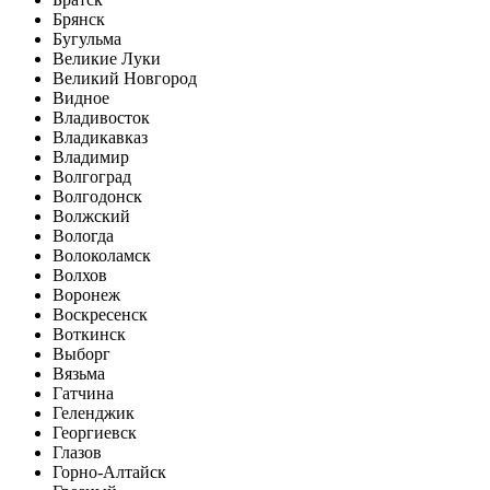
Брянск
Бугульма
Великие Луки
Великий Новгород
Видное
Владивосток
Владикавказ
Владимир
Волгоград
Волгодонск
Волжский
Вологда
Волоколамск
Волхов
Воронеж
Воскресенск
Воткинск
Выборг
Вязьма
Гатчина
Геленджик
Георгиевск
Глазов
Горно-Алтайск