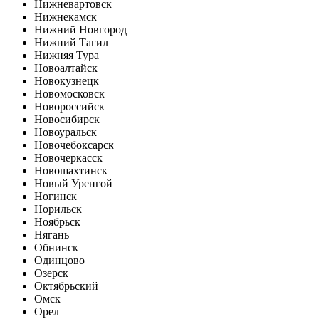
Нижневартовск
Нижнекамск
Нижний Новгород
Нижний Тагил
Нижняя Тура
Новоалтайск
Новокузнецк
Новомосковск
Новороссийск
Новосибирск
Новоуральск
Новочебоксарск
Новочеркасск
Новошахтинск
Новый Уренгой
Ногинск
Норильск
Ноябрьск
Нягань
Обнинск
Одинцово
Озерск
Октябрьский
Омск
Орел