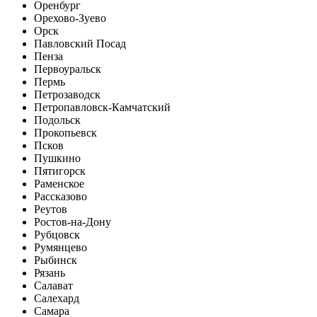
Оренбург
Орехово-Зуево
Орск
Павловский Посад
Пенза
Первоуральск
Пермь
Петрозаводск
Петропавловск-Камчатский
Подольск
Прокопьевск
Псков
Пушкино
Пятигорск
Раменское
Рассказово
Реутов
Ростов-на-Дону
Рубцовск
Румянцево
Рыбинск
Рязань
Салават
Салехард
Самара