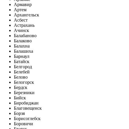
Армавир
Артем
Архангельск
Асбест
Астрахань
Ачинск
Балабаново
Балаково
Балахна
Балашиха
Барнаул
Батайск
Белгород
Белебей
Белово
Белогорск
Бердск
Березники
Бийск
Биробиджан
Благовещенск
Борзя
Борисоглебск
Боровичи
Братск