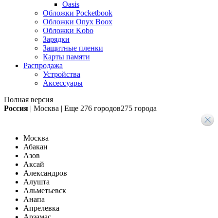
Oasis
Обложки Pocketbook
Обложки Onyx Boox
Обложки Kobo
Зарядки
Защитные пленки
Карты памяти
Распродажа
Устройства
Аксессуары
Полная версия
Россия
|
Москва
|
Еще
276 городов
275 города
Москва
Абакан
Азов
Аксай
Александров
Алушта
Альметьевск
Анапа
Апрелевка
Арзамас