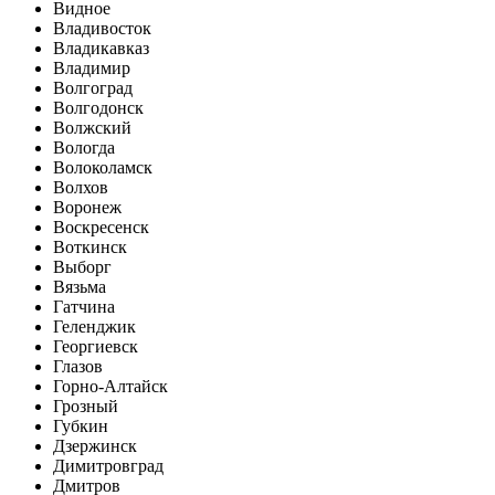
Видное
Владивосток
Владикавказ
Владимир
Волгоград
Волгодонск
Волжский
Вологда
Волоколамск
Волхов
Воронеж
Воскресенск
Воткинск
Выборг
Вязьма
Гатчина
Геленджик
Георгиевск
Глазов
Горно-Алтайск
Грозный
Губкин
Дзержинск
Димитровград
Дмитров