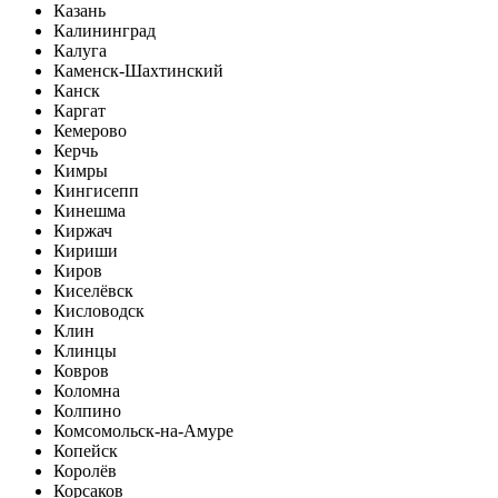
Казань
Калининград
Калуга
Каменск-Шахтинский
Канск
Каргат
Кемерово
Керчь
Кимры
Кингисепп
Кинешма
Киржач
Кириши
Киров
Киселёвск
Кисловодск
Клин
Клинцы
Ковров
Коломна
Колпино
Комсомольск-на-Амуре
Копейск
Королёв
Корсаков