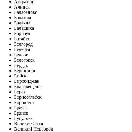
Астрахань
Ачинск
Балабаново
Балаково
Балахна
Балашиха
Барнаул
Батайск
Белгород
Белебей
Белово
Белогорск
Бердск
Березники
Бийск
Биробиджан
Благовещенск
Борзя
Борисоглебск
Боровичи
Братск
Брянск
Бугульма
Великие Луки
Великий Новгород