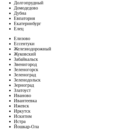
Долгопрудный
Домодедово
Дубна
Евпатория
Екатеринбург
Елец
Елизово
Ессентуки
Железнодорожный
Жуковский
Забайкальск
Звенигород
Зеленогорск
Зеленоград
Зеленодольск
Зерноград
Златоуст
Иваново
Ивантеевка
Ижевск
Иркутск
Искитим
Истра
Йошкар-Ола