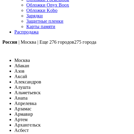
Обложки Onyx Boox
Обложки Kobo
Зарядки
Защитные пленки
Карты памяти
Распродажа
Россия
|
Москва
|
Еще
276 городов
275 города
Москва
Абакан
Азов
Аксай
Александров
Алушта
Альметьевск
Анапа
Апрелевка
Арзамас
Армавир
Артем
Архангельск
Асбест