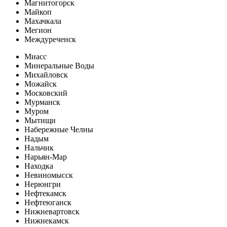
Магнитогорск
Майкоп
Махачкала
Мегион
Междуреченск
Миасс
Минеральные Воды
Михайловск
Можайск
Московский
Мурманск
Муром
Мытищи
Набережные Челны
Надым
Нальчик
Нарьян-Мар
Находка
Невиномысск
Нерюнгри
Нефтекамск
Нефтеюганск
Нижневартовск
Нижнекамск