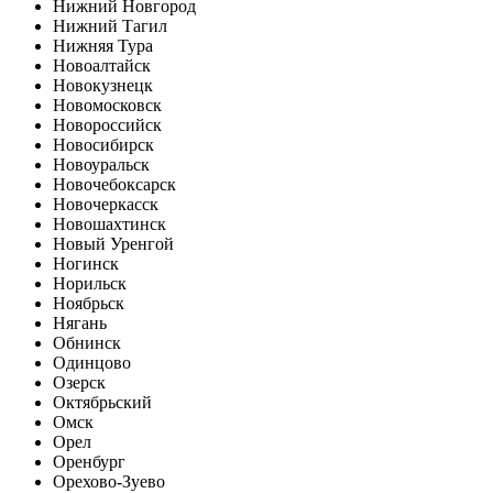
Нижний Новгород
Нижний Тагил
Нижняя Тура
Новоалтайск
Новокузнецк
Новомосковск
Новороссийск
Новосибирск
Новоуральск
Новочебоксарск
Новочеркасск
Новошахтинск
Новый Уренгой
Ногинск
Норильск
Ноябрьск
Нягань
Обнинск
Одинцово
Озерск
Октябрьский
Омск
Орел
Оренбург
Орехово-Зуево