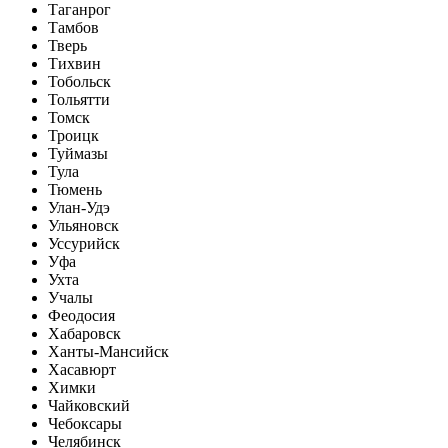
Таганрог
Тамбов
Тверь
Тихвин
Тобольск
Тольятти
Томск
Троицк
Туймазы
Тула
Тюмень
Улан-Удэ
Ульяновск
Уссурийск
Уфа
Ухта
Учалы
Феодосия
Хабаровск
Ханты-Мансийск
Хасавюрт
Химки
Чайковский
Чебоксары
Челябинск