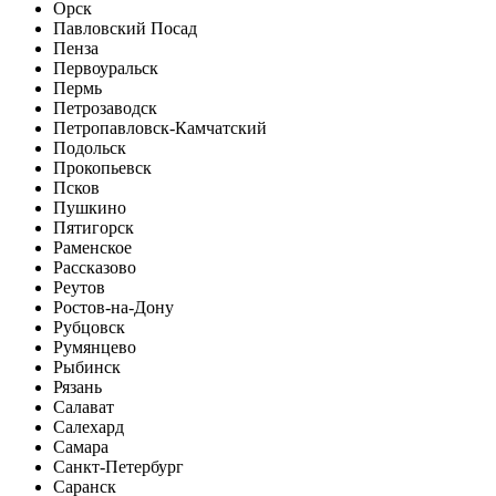
Орск
Павловский Посад
Пенза
Первоуральск
Пермь
Петрозаводск
Петропавловск-Камчатский
Подольск
Прокопьевск
Псков
Пушкино
Пятигорск
Раменское
Рассказово
Реутов
Ростов-на-Дону
Рубцовск
Румянцево
Рыбинск
Рязань
Салават
Салехард
Самара
Санкт-Петербург
Саранск