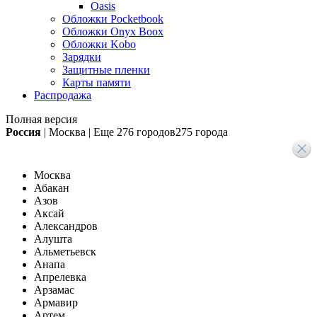
Oasis
Обложки Pocketbook
Обложки Onyx Boox
Обложки Kobo
Зарядки
Защитные пленки
Карты памяти
Распродажа
Полная версия
Россия
|
Москва
|
Еще
276 городов
275 города
Москва
Абакан
Азов
Аксай
Александров
Алушта
Альметьевск
Анапа
Апрелевка
Арзамас
Армавир
Артем