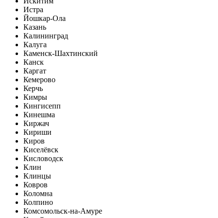
Искитим
Истра
Йошкар-Ола
Казань
Калининград
Калуга
Каменск-Шахтинский
Канск
Каргат
Кемерово
Керчь
Кимры
Кингисепп
Кинешма
Киржач
Кириши
Киров
Киселёвск
Кисловодск
Клин
Клинцы
Ковров
Коломна
Колпино
Комсомольск-на-Амуре