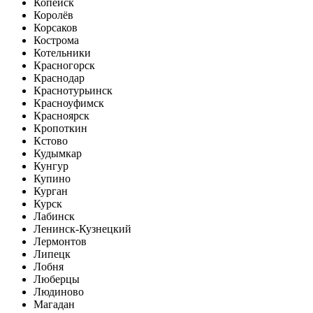
Копейск
Королёв
Корсаков
Кострома
Котельники
Красногорск
Краснодар
Краснотурьинск
Красноуфимск
Красноярск
Кропоткин
Кстово
Кудымкар
Кунгур
Купино
Курган
Курск
Лабинск
Ленинск-Кузнецкий
Лермонтов
Липецк
Лобня
Люберцы
Людиново
Магадан