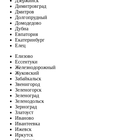
Дзержинск
Димитровград
Дмитров
Долгопрудный
Домодедово
Дубна
Евпатория
Екатеринбург
Елец
Елизово
Ессентуки
Железнодорожный
Жуковский
Забайкальск
Звенигород
Зеленогорск
Зеленоград
Зеленодольск
Зерноград
Златоуст
Иваново
Ивантеевка
Ижевск
Иркутск