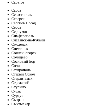
Саратов
Саров
Севастополь
Северск
Сергиев Посад
Серов
Серпухов
Симферополь
Славянск-на-Кубани
Смоленск
Снежинск
Солнечногорск
Солнцево
Сосновый Бор
Сочи
Ставрополь
Старый Оскол
Стерлитамак
Стрежевой
Ступино
Судак
Сургут
Сызрань
Сыктывкар