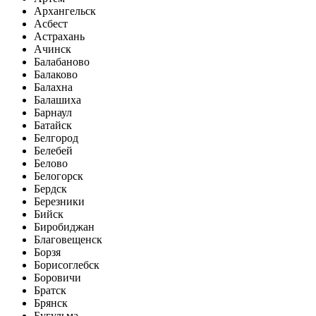
Архангельск
Асбест
Астрахань
Ачинск
Балабаново
Балаково
Балахна
Балашиха
Барнаул
Батайск
Белгород
Белебей
Белово
Белогорск
Бердск
Березники
Бийск
Биробиджан
Благовещенск
Борзя
Борисоглебск
Боровичи
Братск
Брянск
Бугульма