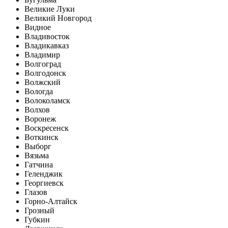
Великие Луки
Великий Новгород
Видное
Владивосток
Владикавказ
Владимир
Волгоград
Волгодонск
Волжский
Вологда
Волоколамск
Волхов
Воронеж
Воскресенск
Воткинск
Выборг
Вязьма
Гатчина
Геленджик
Георгиевск
Глазов
Горно-Алтайск
Грозный
Губкин