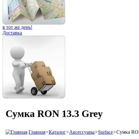
в тот же день!
Доставка
Сумка RON 13.3 Grey
Главная
>
Каталог
>
Аксессуары
>
Surface
>
Сумка RON