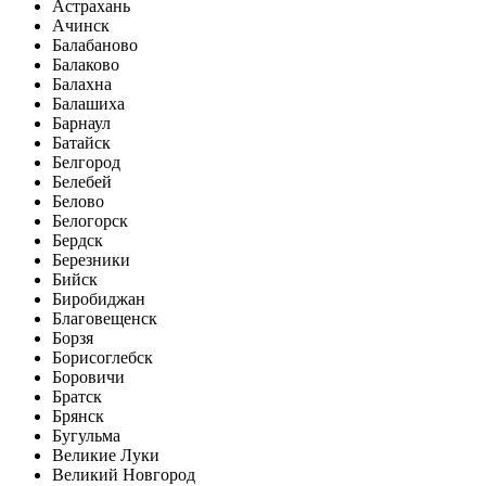
Астрахань
Ачинск
Балабаново
Балаково
Балахна
Балашиха
Барнаул
Батайск
Белгород
Белебей
Белово
Белогорск
Бердск
Березники
Бийск
Биробиджан
Благовещенск
Борзя
Борисоглебск
Боровичи
Братск
Брянск
Бугульма
Великие Луки
Великий Новгород