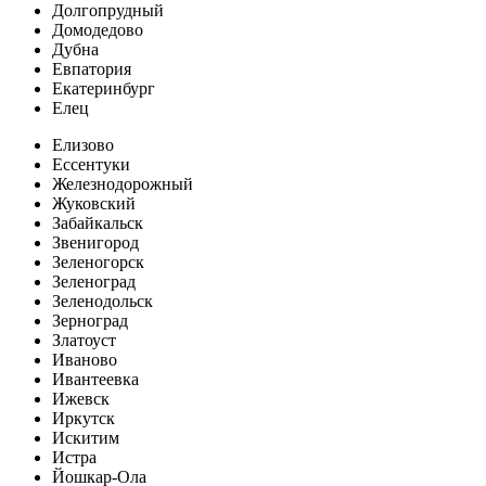
Долгопрудный
Домодедово
Дубна
Евпатория
Екатеринбург
Елец
Елизово
Ессентуки
Железнодорожный
Жуковский
Забайкальск
Звенигород
Зеленогорск
Зеленоград
Зеленодольск
Зерноград
Златоуст
Иваново
Ивантеевка
Ижевск
Иркутск
Искитим
Истра
Йошкар-Ола