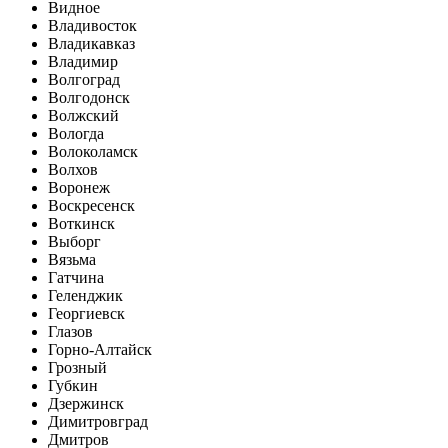
Видное
Владивосток
Владикавказ
Владимир
Волгоград
Волгодонск
Волжский
Вологда
Волоколамск
Волхов
Воронеж
Воскресенск
Воткинск
Выборг
Вязьма
Гатчина
Геленджик
Георгиевск
Глазов
Горно-Алтайск
Грозный
Губкин
Дзержинск
Димитровград
Дмитров