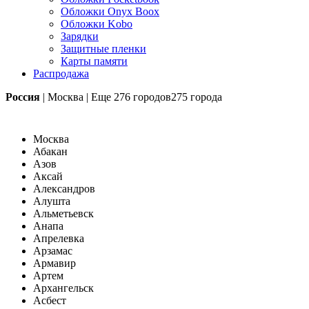
Обложки Onyx Boox
Обложки Kobo
Зарядки
Защитные пленки
Карты памяти
Распродажа
Россия
|
Москва
|
Еще
276 городов
275 города
Москва
Абакан
Азов
Аксай
Александров
Алушта
Альметьевск
Анапа
Апрелевка
Арзамас
Армавир
Артем
Архангельск
Асбест