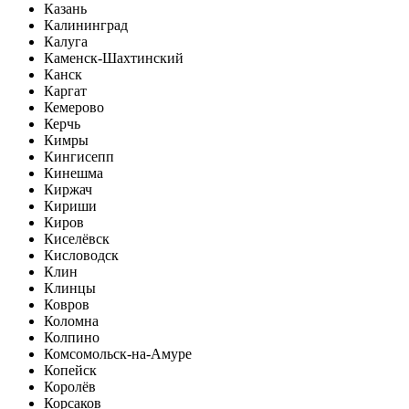
Казань
Калининград
Калуга
Каменск-Шахтинский
Канск
Каргат
Кемерово
Керчь
Кимры
Кингисепп
Кинешма
Киржач
Кириши
Киров
Киселёвск
Кисловодск
Клин
Клинцы
Ковров
Коломна
Колпино
Комсомольск-на-Амуре
Копейск
Королёв
Корсаков