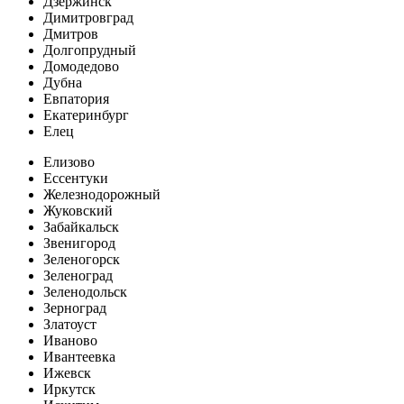
Дзержинск
Димитровград
Дмитров
Долгопрудный
Домодедово
Дубна
Евпатория
Екатеринбург
Елец
Елизово
Ессентуки
Железнодорожный
Жуковский
Забайкальск
Звенигород
Зеленогорск
Зеленоград
Зеленодольск
Зерноград
Златоуст
Иваново
Ивантеевка
Ижевск
Иркутск