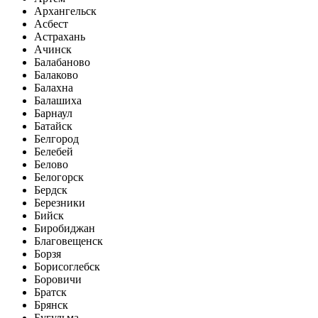
Архангельск
Асбест
Астрахань
Ачинск
Балабаново
Балаково
Балахна
Балашиха
Барнаул
Батайск
Белгород
Белебей
Белово
Белогорск
Бердск
Березники
Бийск
Биробиджан
Благовещенск
Борзя
Борисоглебск
Боровичи
Братск
Брянск
Бугульма