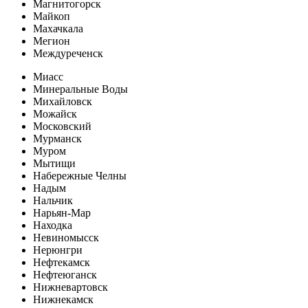
Магнитогорск
Майкоп
Махачкала
Мегион
Междуреченск
Миасс
Минеральные Воды
Михайловск
Можайск
Московский
Мурманск
Муром
Мытищи
Набережные Челны
Надым
Нальчик
Нарьян-Мар
Находка
Невиномысск
Нерюнгри
Нефтекамск
Нефтеюганск
Нижневартовск
Нижнекамск