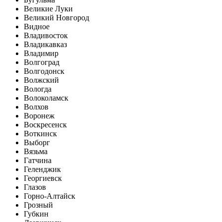
Великие Луки
Великий Новгород
Видное
Владивосток
Владикавказ
Владимир
Волгоград
Волгодонск
Волжский
Вологда
Волоколамск
Волхов
Воронеж
Воскресенск
Воткинск
Выборг
Вязьма
Гатчина
Геленджик
Георгиевск
Глазов
Горно-Алтайск
Грозный
Губкин