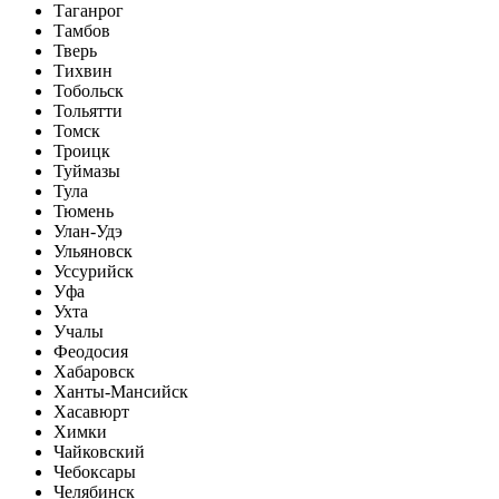
Таганрог
Тамбов
Тверь
Тихвин
Тобольск
Тольятти
Томск
Троицк
Туймазы
Тула
Тюмень
Улан-Удэ
Ульяновск
Уссурийск
Уфа
Ухта
Учалы
Феодосия
Хабаровск
Ханты-Мансийск
Хасавюрт
Химки
Чайковский
Чебоксары
Челябинск