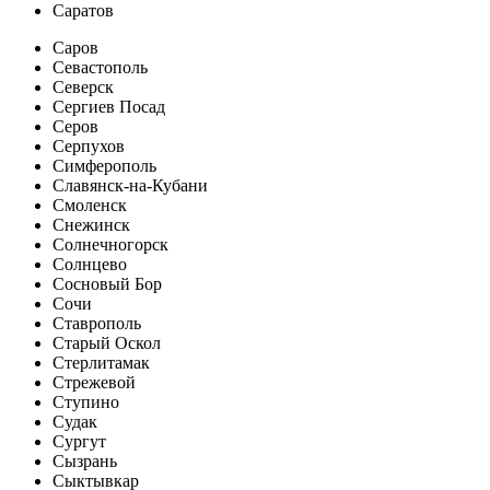
Саратов
Саров
Севастополь
Северск
Сергиев Посад
Серов
Серпухов
Симферополь
Славянск-на-Кубани
Смоленск
Снежинск
Солнечногорск
Солнцево
Сосновый Бор
Сочи
Ставрополь
Старый Оскол
Стерлитамак
Стрежевой
Ступино
Судак
Сургут
Сызрань
Сыктывкар