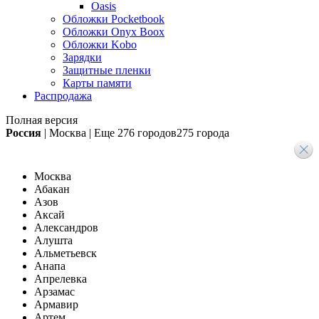
Oasis
Обложки Pocketbook
Обложки Onyx Boox
Обложки Kobo
Зарядки
Защитные пленки
Карты памяти
Распродажа
Полная версия
Россия
|
Москва
|
Еще
276 городов
275 города
Москва
Абакан
Азов
Аксай
Александров
Алушта
Альметьевск
Анапа
Апрелевка
Арзамас
Армавир
Артем