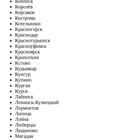
Копейск
Королёв
Корсаков
Кострома
Котельники
Красногорск
Краснодар
Краснотурьинск
Красноуфимск
Красноярск
Кропоткин
Кстово
Кудымкар
Кунгур
Купино
Курган
Курск
Лабинск
Ленинск-Кузнецкий
Лермонтов
Липецк
Лобня
Люберцы
Людиново
Магадан