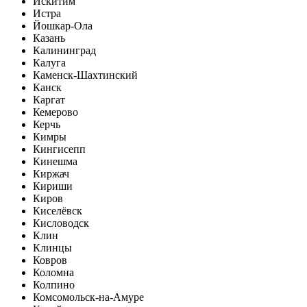
Искитим
Истра
Йошкар-Ола
Казань
Калининград
Калуга
Каменск-Шахтинский
Канск
Каргат
Кемерово
Керчь
Кимры
Кингисепп
Кинешма
Киржач
Кириши
Киров
Киселёвск
Кисловодск
Клин
Клинцы
Ковров
Коломна
Колпино
Комсомольск-на-Амуре