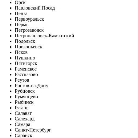
Орск
Павловский Посад
Пенза
Первоуральск
Пермь
Петрозаводск
Петропавловск-Камчатский
Подольск
Прокопьевск
Псков
Пушкино
Пятигорск
Раменское
Рассказово
Реутов
Ростов-на-Дону
Рубцовск
Румянцево
Рыбинск
Рязань
Салават
Салехард
Самара
Санкт-Петербург
Саранск