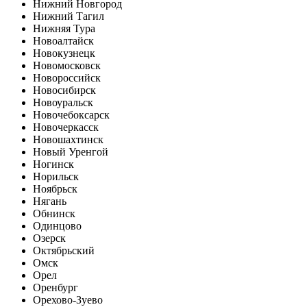
Нижний Новгород
Нижний Тагил
Нижняя Тура
Новоалтайск
Новокузнецк
Новомосковск
Новороссийск
Новосибирск
Новоуральск
Новочебоксарск
Новочеркасск
Новошахтинск
Новый Уренгой
Ногинск
Норильск
Ноябрьск
Нягань
Обнинск
Одинцово
Озерск
Октябрьский
Омск
Орел
Оренбург
Орехово-Зуево