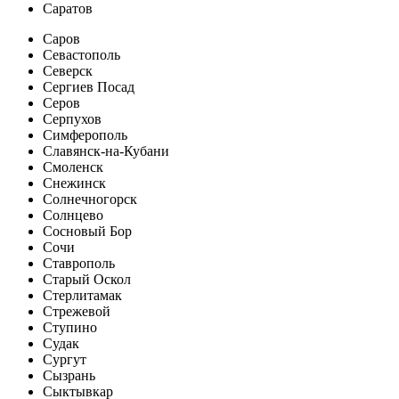
Саратов
Саров
Севастополь
Северск
Сергиев Посад
Серов
Серпухов
Симферополь
Славянск-на-Кубани
Смоленск
Снежинск
Солнечногорск
Солнцево
Сосновый Бор
Сочи
Ставрополь
Старый Оскол
Стерлитамак
Стрежевой
Ступино
Судак
Сургут
Сызрань
Сыктывкар