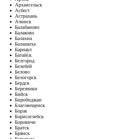
Архангельск
Асбест
Астрахань
Ачинск
Балабаново
Балаково
Балахна
Балашиха
Барнаул
Батайск
Белгород
Белебей
Белово
Белогорск
Бердск
Березники
Бийск
Биробиджан
Благовещенск
Борзя
Борисоглебск
Боровичи
Братск
Брянск
Бугульма