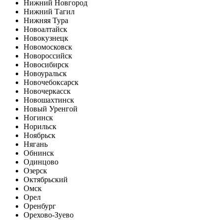
Нижний Новгород
Нижний Тагил
Нижняя Тура
Новоалтайск
Новокузнецк
Новомосковск
Новороссийск
Новосибирск
Новоуральск
Новочебоксарск
Новочеркасск
Новошахтинск
Новый Уренгой
Ногинск
Норильск
Ноябрьск
Нягань
Обнинск
Одинцово
Озерск
Октябрьский
Омск
Орел
Оренбург
Орехово-Зуево