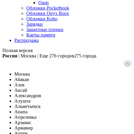
Oasis
Обложки Pocketbook
Обложки Onyx Boox
Обложки Kobo
Зарядки
Защитные пленки
Карты памяти
Распродажа
Полная версия
Россия
|
Москва
|
Еще
276 городов
275 города
Москва
Абакан
Азов
Аксай
Александров
Алушта
Альметьевск
Анапа
Апрелевка
Арзамас
Армавир
Артем