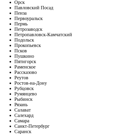
Орск
Павловский Посад
Пенза
Первоуральск
Пермь
Петрозаводск
Петропавловск-Камчатский
Подольск
Прокопьевск
Псков
Пушкино
Пятигорск
Раменское
Рассказово
Реутов
Ростов-на-Дону
Рубцовск
Румянцево
Рыбинск
Рязань
Салават
Салехард
Самара
Санкт-Петербург
Саранск