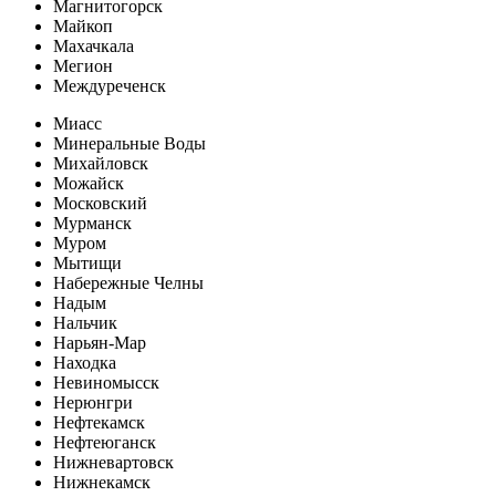
Магнитогорск
Майкоп
Махачкала
Мегион
Междуреченск
Миасс
Минеральные Воды
Михайловск
Можайск
Московский
Мурманск
Муром
Мытищи
Набережные Челны
Надым
Нальчик
Нарьян-Мар
Находка
Невиномысск
Нерюнгри
Нефтекамск
Нефтеюганск
Нижневартовск
Нижнекамск