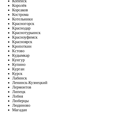
Копейск
Королёв
Корсаков
Кострома
Котельники
Красногорск
Краснодар
Краснотурьинск
Красноуфимск
Красноярск
Кропоткин
Кстово
Кудымкар
Кунгур
Купино
Курган
Курск
Лабинск
Ленинск-Кузнецкий
Лермонтов
Липецк
Лобня
Люберцы
Людиново
Магадан