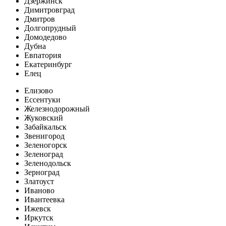
Дзержинск
Димитровград
Дмитров
Долгопрудный
Домодедово
Дубна
Евпатория
Екатеринбург
Елец
Елизово
Ессентуки
Железнодорожный
Жуковский
Забайкальск
Звенигород
Зеленогорск
Зеленоград
Зеленодольск
Зерноград
Златоуст
Иваново
Ивантеевка
Ижевск
Иркутск