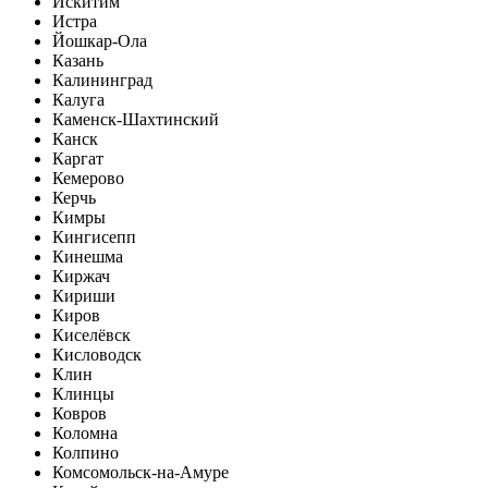
Искитим
Истра
Йошкар-Ола
Казань
Калининград
Калуга
Каменск-Шахтинский
Канск
Каргат
Кемерово
Керчь
Кимры
Кингисепп
Кинешма
Киржач
Кириши
Киров
Киселёвск
Кисловодск
Клин
Клинцы
Ковров
Коломна
Колпино
Комсомольск-на-Амуре