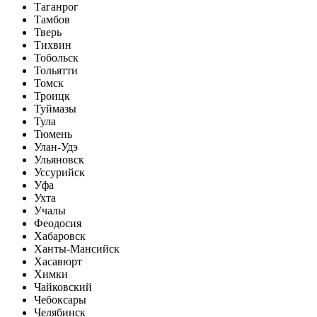
Таганрог
Тамбов
Тверь
Тихвин
Тобольск
Тольятти
Томск
Троицк
Туймазы
Тула
Тюмень
Улан-Удэ
Ульяновск
Уссурийск
Уфа
Ухта
Учалы
Феодосия
Хабаровск
Ханты-Мансийск
Хасавюрт
Химки
Чайковский
Чебоксары
Челябинск