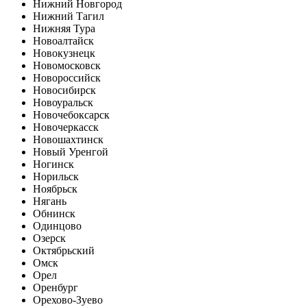
Нижний Новгород
Нижний Тагил
Нижняя Тура
Новоалтайск
Новокузнецк
Новомосковск
Новороссийск
Новосибирск
Новоуральск
Новочебоксарск
Новочеркасск
Новошахтинск
Новый Уренгой
Ногинск
Норильск
Ноябрьск
Нягань
Обнинск
Одинцово
Озерск
Октябрьский
Омск
Орел
Оренбург
Орехово-Зуево