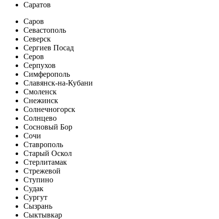
Саратов
Саров
Севастополь
Северск
Сергиев Посад
Серов
Серпухов
Симферополь
Славянск-на-Кубани
Смоленск
Снежинск
Солнечногорск
Солнцево
Сосновый Бор
Сочи
Ставрополь
Старый Оскол
Стерлитамак
Стрежевой
Ступино
Судак
Сургут
Сызрань
Сыктывкар