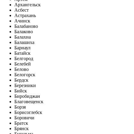
Архангельск
Асбест
Астрахань
Ачинск
Балабаново
Балаково
Балахна
Балашиха
Барнаул
Батайск
Белгород
Белебей
Белово
Белогорск
Бердск
Березники
Бийск
Биробиджан
Благовещенск
Борзя
Борисоглебск
Боровичи
Братск
Брянск
Бугульма