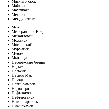
Магнитогорск
Майкоп
Махачкала
Мегион
Междуреченск
Миасс
Минеральные Воды
Михайловск
Можайск
Московский
Мурманск
Муром
Мытищи
Набережные Челны
Надым
Нальчик
Нарьян-Мар
Находка
Невиномысск
Нерюнгри
Нефтекамск
Нефтеюганск
Нижневартовск
Нижнекамск