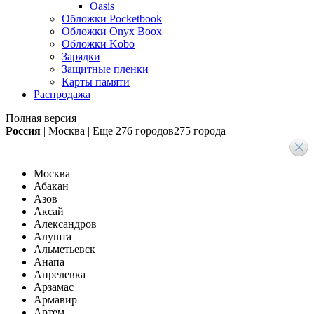
Oasis
Обложки Pocketbook
Обложки Onyx Boox
Обложки Kobo
Зарядки
Защитные пленки
Карты памяти
Распродажа
Полная версия
Россия
|
Москва
|
Еще
276 городов
275 города
Москва
Абакан
Азов
Аксай
Александров
Алушта
Альметьевск
Анапа
Апрелевка
Арзамас
Армавир
Артем