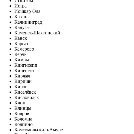
Искитим
Истра
Йошкар-Ола
Казань
Калининград
Калуга
Каменск-Шахтинский
Канск
Каргат
Кемерово
Керчь
Кимры
Кингисепп
Кинешма
Киржач
Кириши
Киров
Киселёвск
Кисловодск
Клин
Клинцы
Ковров
Коломна
Колпино
Комсомольск-на-Амуре