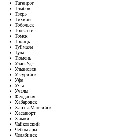
Таганрог
Тамбов
Тверь
Тихвин
Тобольск
Тольятти
Томск
Троицк
Туймазы
Тула
Тюмень
Улан-Удэ
Ульяновск
Уссурийск
Уфа
Ухта
Учалы
Феодосия
Хабаровск
Ханты-Мансийск
Хасавюрт
Химки
Чайковский
Чебоксары
Челябинск