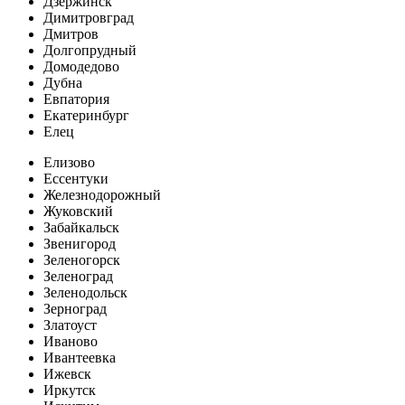
Дзержинск
Димитровград
Дмитров
Долгопрудный
Домодедово
Дубна
Евпатория
Екатеринбург
Елец
Елизово
Ессентуки
Железнодорожный
Жуковский
Забайкальск
Звенигород
Зеленогорск
Зеленоград
Зеленодольск
Зерноград
Златоуст
Иваново
Ивантеевка
Ижевск
Иркутск