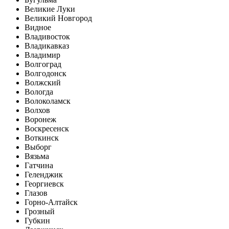
Великие Луки
Великий Новгород
Видное
Владивосток
Владикавказ
Владимир
Волгоград
Волгодонск
Волжский
Вологда
Волоколамск
Волхов
Воронеж
Воскресенск
Воткинск
Выборг
Вязьма
Гатчина
Геленджик
Георгиевск
Глазов
Горно-Алтайск
Грозный
Губкин