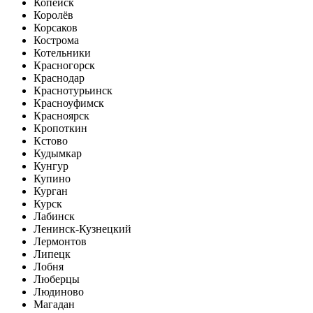
Копейск
Королёв
Корсаков
Кострома
Котельники
Красногорск
Краснодар
Краснотурьинск
Красноуфимск
Красноярск
Кропоткин
Кстово
Кудымкар
Кунгур
Купино
Курган
Курск
Лабинск
Ленинск-Кузнецкий
Лермонтов
Липецк
Лобня
Люберцы
Людиново
Магадан