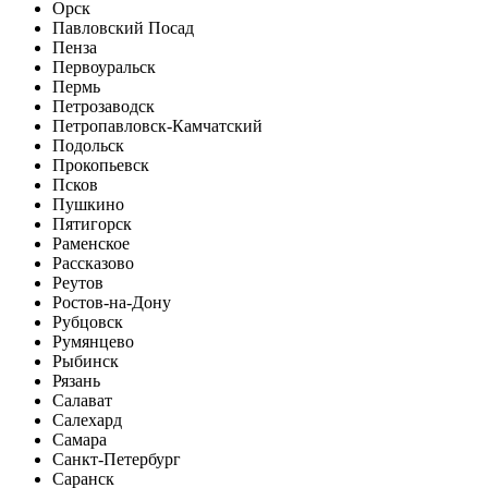
Орск
Павловский Посад
Пенза
Первоуральск
Пермь
Петрозаводск
Петропавловск-Камчатский
Подольск
Прокопьевск
Псков
Пушкино
Пятигорск
Раменское
Рассказово
Реутов
Ростов-на-Дону
Рубцовск
Румянцево
Рыбинск
Рязань
Салават
Салехард
Самара
Санкт-Петербург
Саранск