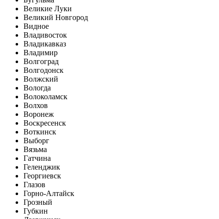
Великие Луки
Великий Новгород
Видное
Владивосток
Владикавказ
Владимир
Волгоград
Волгодонск
Волжский
Вологда
Волоколамск
Волхов
Воронеж
Воскресенск
Воткинск
Выборг
Вязьма
Гатчина
Геленджик
Георгиевск
Глазов
Горно-Алтайск
Грозный
Губкин