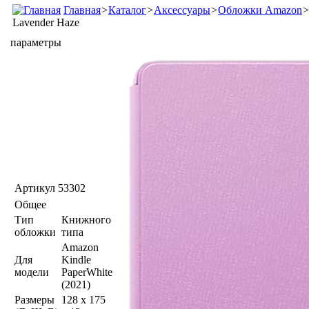
Главная
>
Каталог
>
Аксессуары
>
Обложки Amazon
Lavender Haze
параметры
Артикул
53302
Общее
Тип
Книжного
обложки
типа
Amazon
Для
Kindle
модели
PaperWhite
(2021)
Размеры
128 x 175