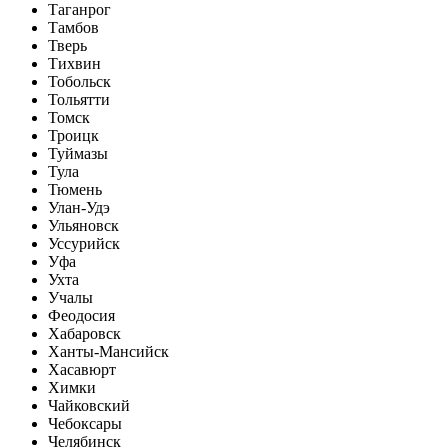
Таганрог
Тамбов
Тверь
Тихвин
Тобольск
Тольятти
Томск
Троицк
Туймазы
Тула
Тюмень
Улан-Удэ
Ульяновск
Уссурийск
Уфа
Ухта
Учалы
Феодосия
Хабаровск
Ханты-Мансийск
Хасавюрт
Химки
Чайковский
Чебоксары
Челябинск