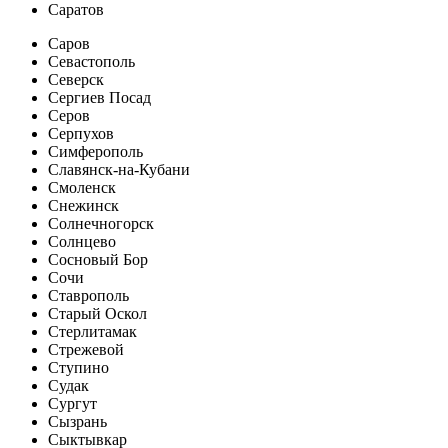
Саратов
Саров
Севастополь
Северск
Сергиев Посад
Серов
Серпухов
Симферополь
Славянск-на-Кубани
Смоленск
Снежинск
Солнечногорск
Солнцево
Сосновый Бор
Сочи
Ставрополь
Старый Оскол
Стерлитамак
Стрежевой
Ступино
Судак
Сургут
Сызрань
Сыктывкар