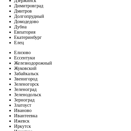
Дзержинск
Димитровград
Дмитров
Долгопрудный
Домодедово
Дубна
Евпатория
Екатеринбург
Елец
Елизово
Ессентуки
Железнодорожный
Жуковский
Забайкальск
Звенигород
Зеленогорск
Зеленоград
Зеленодольск
Зерноград
Златоуст
Иваново
Ивантеевка
Ижевск
Иркутск