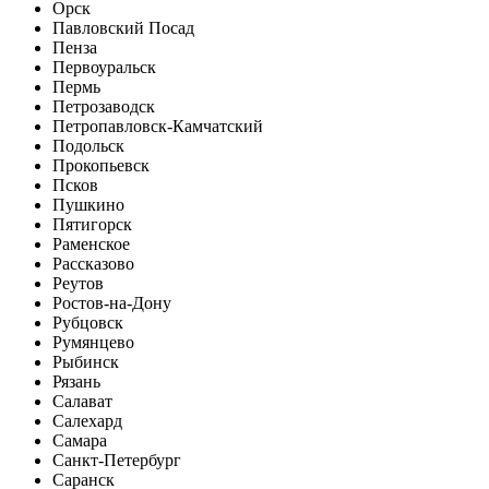
Орск
Павловский Посад
Пенза
Первоуральск
Пермь
Петрозаводск
Петропавловск-Камчатский
Подольск
Прокопьевск
Псков
Пушкино
Пятигорск
Раменское
Рассказово
Реутов
Ростов-на-Дону
Рубцовск
Румянцево
Рыбинск
Рязань
Салават
Салехард
Самара
Санкт-Петербург
Саранск