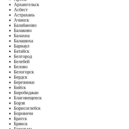
Архангельск
Асбест
Астрахань
Ачинск
Балабаново
Балаково
Балахна
Балашиха
Барнаул
Батайск
Белгород
Белебей
Белово
Белогорск
Бердск
Березники
Бийск
Биробиджан
Благовещенск
Борзя
Борисоглебск
Боровичи
Братск
Брянск
Бугульма