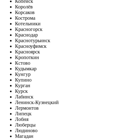
Копейск
Королёв
Корсаков
Кострома
Котельники
Красногорск
Краснодар
Краснотурьинск
Красноуфимск
Красноярск
Кропоткин
Кстово
Кудымкар
Кунгур
Купино
Курган
Курск
Лабинск
Ленинск-Кузнецкий
Лермонтов
Липецк
Лобня
Люберцы
Людиново
Магадан