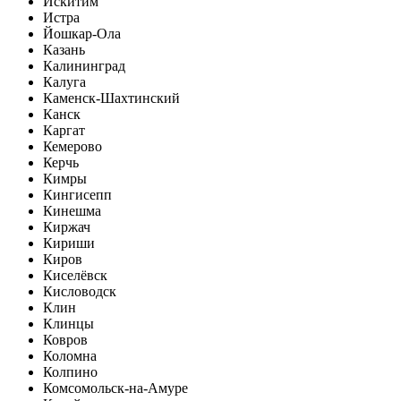
Искитим
Истра
Йошкар-Ола
Казань
Калининград
Калуга
Каменск-Шахтинский
Канск
Каргат
Кемерово
Керчь
Кимры
Кингисепп
Кинешма
Киржач
Кириши
Киров
Киселёвск
Кисловодск
Клин
Клинцы
Ковров
Коломна
Колпино
Комсомольск-на-Амуре