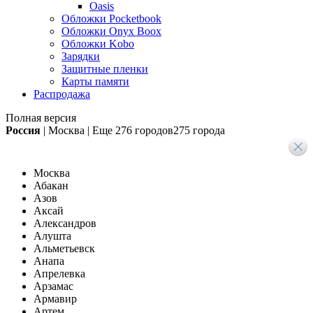
Oasis
Обложки Pocketbook
Обложки Onyx Boox
Обложки Kobo
Зарядки
Защитные пленки
Карты памяти
Распродажа
Полная версия
Россия
|
Москва
|
Еще
276 городов
275 города
Москва
Абакан
Азов
Аксай
Александров
Алушта
Альметьевск
Анапа
Апрелевка
Арзамас
Армавир
Артем