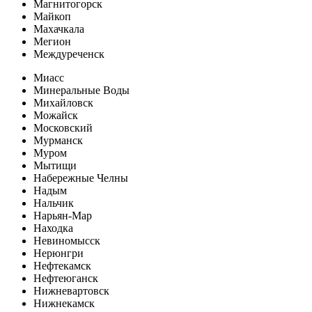
Магнитогорск
Майкоп
Махачкала
Мегион
Междуреченск
Миасс
Минеральные Воды
Михайловск
Можайск
Московский
Мурманск
Муром
Мытищи
Набережные Челны
Надым
Нальчик
Нарьян-Мар
Находка
Невиномысск
Нерюнгри
Нефтекамск
Нефтеюганск
Нижневартовск
Нижнекамск