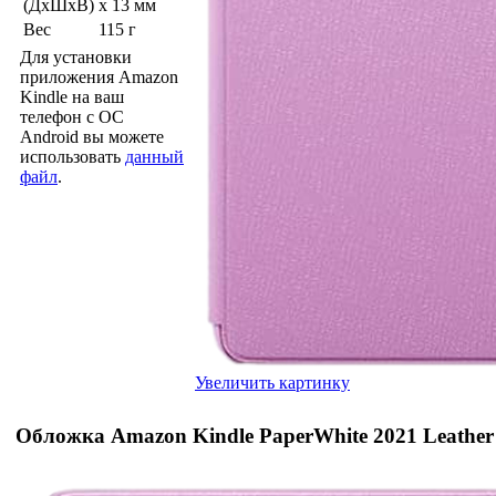
(ДхШхВ)
x 13 мм
Вес
115 г
Для установки
приложения Amazon
Kindle на ваш
телефон с ОС
Android вы можете
использовать
данный
файл
.
Увеличить картинку
Обложка Amazon Kindle PaperWhite 2021 Leather