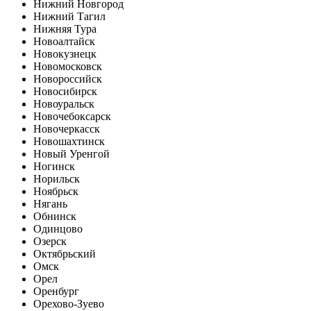
Нижний Новгород
Нижний Тагил
Нижняя Тура
Новоалтайск
Новокузнецк
Новомосковск
Новороссийск
Новосибирск
Новоуральск
Новочебоксарск
Новочеркасск
Новошахтинск
Новый Уренгой
Ногинск
Норильск
Ноябрьск
Нягань
Обнинск
Одинцово
Озерск
Октябрьский
Омск
Орел
Оренбург
Орехово-Зуево