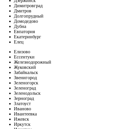
Дзержинск
Димитровград
Дмитров
Долгопрудный
Домодедово
Дубна
Евпатория
Екатеринбург
Елец
Елизово
Ессентуки
Железнодорожный
Жуковский
Забайкальск
Звенигород
Зеленогорск
Зеленоград
Зеленодольск
Зерноград
Златоуст
Иваново
Ивантеевка
Ижевск
Иркутск