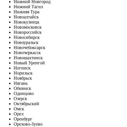
Нижний Новгород
Нижний Тагил
Нижняя Тура
Новоалтайск
Новокузнецк
Новомосковск
Новороссийск
Новосибирск
Новоуральск
Новочебоксарск
Новочеркасск
Новошахтинск
Новый Уренгой
Ногинск
Норильск
Ноябрьск
Нягань
Обнинск
Одинцово
Озерск
Октябрьский
Омск
Орел
Оренбург
Орехово-Зуево