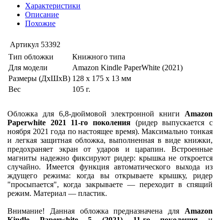
Характеристики
Описание
Похожие
Артикул
53392
Тип обложки
Книжного типа
Для модели
Amazon Kindle PaperWhite (2021)
Размеры (ДхШхВ)
128 x 175 x 13 мм
Вес
105 г.
Обложка для 6,8-дюймовой электронной книги
Amazon
Paperwhite 2021 11-го поколения
(ридер выпускается с
ноября 2021 года по настоящее время). Максимально тонкая
и легкая защитная обложка, выполненная в виде книжки,
предохраняет экран от ударов и царапин. Встроенные
магниты надежно фиксируют ридер: крышка не откроется
случайно. Имеется функция автоматического выхода из
ждущего режима: когда вы открываете крышку, ридер
"просыпается", когда закрываете — переходит в спящий
режим. Материал — пластик.
Внимание! Данная обложка предназначена для
Amazon
Kindle Paperwhite 5 (2021) 11-го поколения
и