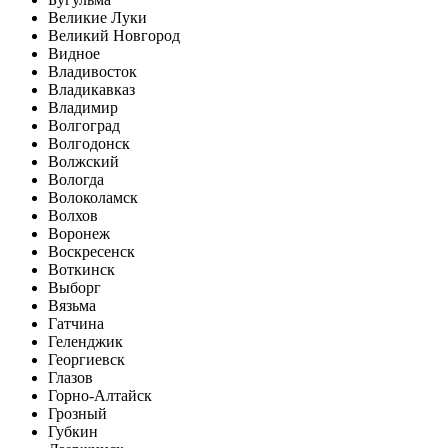
Великие Луки
Великий Новгород
Видное
Владивосток
Владикавказ
Владимир
Волгоград
Волгодонск
Волжский
Вологда
Волоколамск
Волхов
Воронеж
Воскресенск
Воткинск
Выборг
Вязьма
Гатчина
Геленджик
Георгиевск
Глазов
Горно-Алтайск
Грозный
Губкин