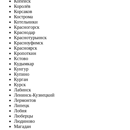
Копейск
Королёв
Корсаков
Кострома
Котельники
Красногорск
Краснодар
Краснотурьинск
Красноуфимск
Красноярск
Кропоткин
Кстово
Кудымкар
Кунгур
Купино
Курган
Курск
Лабинск
Ленинск-Кузнецкий
Лермонтов
Липецк
Лобня
Люберцы
Людиново
Магадан