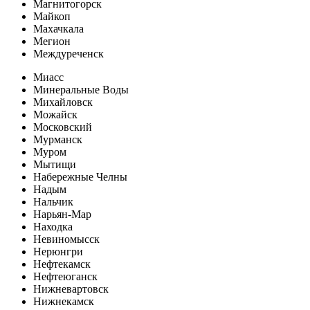
Магнитогорск
Майкоп
Махачкала
Мегион
Междуреченск
Миасс
Минеральные Воды
Михайловск
Можайск
Московский
Мурманск
Муром
Мытищи
Набережные Челны
Надым
Нальчик
Нарьян-Мар
Находка
Невиномысск
Нерюнгри
Нефтекамск
Нефтеюганск
Нижневартовск
Нижнекамск