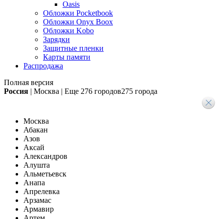
Oasis
Обложки Pocketbook
Обложки Onyx Boox
Обложки Kobo
Зарядки
Защитные пленки
Карты памяти
Распродажа
Полная версия
Россия
|
Москва
|
Еще
276 городов
275 города
Москва
Абакан
Азов
Аксай
Александров
Алушта
Альметьевск
Анапа
Апрелевка
Арзамас
Армавир
Артем