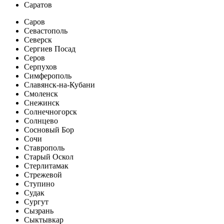
Саратов
Саров
Севастополь
Северск
Сергиев Посад
Серов
Серпухов
Симферополь
Славянск-на-Кубани
Смоленск
Снежинск
Солнечногорск
Солнцево
Сосновый Бор
Сочи
Ставрополь
Старый Оскол
Стерлитамак
Стрежевой
Ступино
Судак
Сургут
Сызрань
Сыктывкар