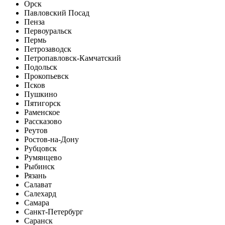
Орск
Павловский Посад
Пенза
Первоуральск
Пермь
Петрозаводск
Петропавловск-Камчатский
Подольск
Прокопьевск
Псков
Пушкино
Пятигорск
Раменское
Рассказово
Реутов
Ростов-на-Дону
Рубцовск
Румянцево
Рыбинск
Рязань
Салават
Салехард
Самара
Санкт-Петербург
Саранск