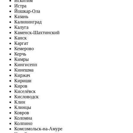
Искитим
Истра
Йошкар-Ола
Казань
Калининград
Калуга
Каменск-Шахтинский
Канск
Каргат
Кемерово
Керчь
Кимры
Кингисепп
Кинешма
Киржач
Кириши
Киров
Киселёвск
Кисловодск
Клин
Клинцы
Ковров
Коломна
Колпино
Комсомольск-на-Амуре