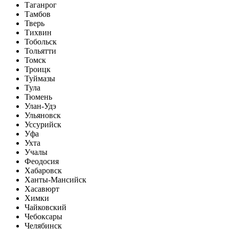
Таганрог
Тамбов
Тверь
Тихвин
Тобольск
Тольятти
Томск
Троицк
Туймазы
Тула
Тюмень
Улан-Удэ
Ульяновск
Уссурийск
Уфа
Ухта
Учалы
Феодосия
Хабаровск
Ханты-Мансийск
Хасавюрт
Химки
Чайковский
Чебоксары
Челябинск