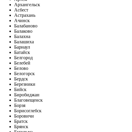
Архангельск
Асбест
Астрахань
Ачинск
Балабаново
Балаково
Балахна
Балашиха
Барнаул
Батайск
Белгород
Белебей
Белово
Белогорск
Бердск
Березники
Бийск
Биробиджан
Благовещенск
Борзя
Борисоглебск
Боровичи
Братск
Брянск
Бугульма