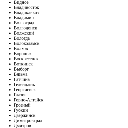
Видное
Владивосток
Владикавказ
Владимир
Волгоград
Волгодонск
Волжский
Вологда
Волоколамск
Волхов
Воронеж
Воскресенск
Воткинск
Выборг
Вязьма
Гатчина
Геленджик
Георгиевск
Глазов
Горно-Алтайск
Грозный
Губкин
Дзержинск
Димитровград
Дмитров