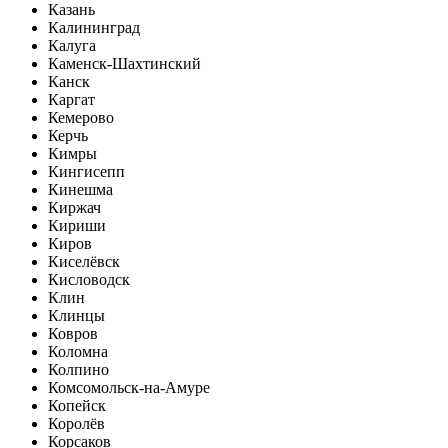
Казань
Калининград
Калуга
Каменск-Шахтинский
Канск
Каргат
Кемерово
Керчь
Кимры
Кингисепп
Кинешма
Киржач
Кириши
Киров
Киселёвск
Кисловодск
Клин
Клинцы
Ковров
Коломна
Колпино
Комсомольск-на-Амуре
Копейск
Королёв
Корсаков