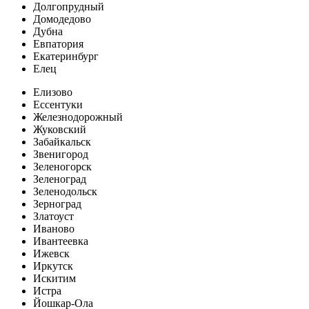
Долгопрудный
Домодедово
Дубна
Евпатория
Екатеринбург
Елец
Елизово
Ессентуки
Железнодорожный
Жуковский
Забайкальск
Звенигород
Зеленогорск
Зеленоград
Зеленодольск
Зерноград
Златоуст
Иваново
Ивантеевка
Ижевск
Иркутск
Искитим
Истра
Йошкар-Ола