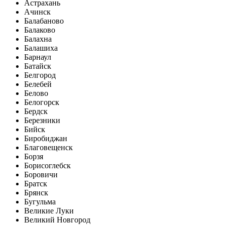
Астрахань
Ачинск
Балабаново
Балаково
Балахна
Балашиха
Барнаул
Батайск
Белгород
Белебей
Белово
Белогорск
Бердск
Березники
Бийск
Биробиджан
Благовещенск
Борзя
Борисоглебск
Боровичи
Братск
Брянск
Бугульма
Великие Луки
Великий Новгород