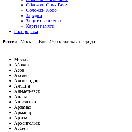
Обложки Onyx Boox
Обложки Kobo
Зарядки
Защитные пленки
Карты памяти
Распродажа
Россия
|
Москва
|
Еще
276 городов
275 города
Москва
Абакан
Азов
Аксай
Александров
Алушта
Альметьевск
Анапа
Апрелевка
Арзамас
Армавир
Артем
Архангельск
Асбест