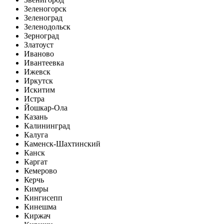
Зеленогорск
Зеленоград
Зеленодольск
Зерноград
Златоуст
Иваново
Ивантеевка
Ижевск
Иркутск
Искитим
Истра
Йошкар-Ола
Казань
Калининград
Калуга
Каменск-Шахтинский
Канск
Каргат
Кемерово
Керчь
Кимры
Кингисепп
Кинешма
Киржач