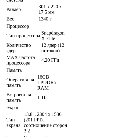
301 x 220 x
Размер
17,5 мм
Вес
1340 г
Процессор
Snapdragon
Тип процессора
X Elite
Количество
12 ядер (12
ядер
потоков)
MAX частота
4,20 ГГц
процессора
Память
16GB
Оперативная
LPDDR5
память
RAM
Встроенная
1 Tb
память
Экран
13.8", 2304 x 1536
Тип
(201 PPI),
экрана
соотношение сторон
3:2