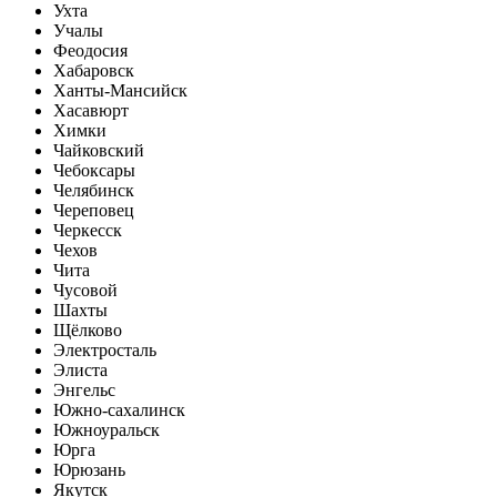
Ухта
Учалы
Феодосия
Хабаровск
Ханты-Мансийск
Хасавюрт
Химки
Чайковский
Чебоксары
Челябинск
Череповец
Черкесск
Чехов
Чита
Чусовой
Шахты
Щёлково
Электросталь
Элиста
Энгельс
Южно-сахалинск
Южноуральск
Юрга
Юрюзань
Якутск