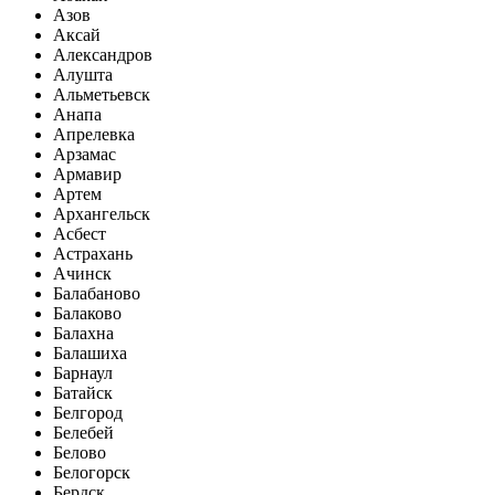
Азов
Аксай
Александров
Алушта
Альметьевск
Анапа
Апрелевка
Арзамас
Армавир
Артем
Архангельск
Асбест
Астрахань
Ачинск
Балабаново
Балаково
Балахна
Балашиха
Барнаул
Батайск
Белгород
Белебей
Белово
Белогорск
Бердск