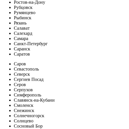
Ростов-на-Дону
Рубцовск
Румянцево
Рыбинск
Рязань
Салават
Салехард
Самара
Санкт-Петербург
Саранск
Саратов
Саров
Севастополь
Северск
Сергиев Посад
Серов
Серпухов
Симферополь
Славянск-на-Кубани
Смоленск
Снежинск
Солнечногорск
Солнцево
Сосновый Бор