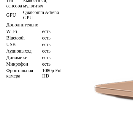
Тип
Емкостный,
сенсора
мультитач
Qualcomm Adreno
GPU
GPU
Дополнительно
Wi-Fi
есть
Bluetooth
есть
USB
есть
Аудиовыход
есть
Динамики
есть
Микрофон
есть
Фронтальная
1080p Full
камера
HD