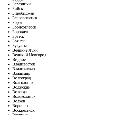
Березники
Бийск
Биробиджан
Благовещенск
Борзя
Борисоглебск
Боровичи
Братск
Брянск
Бугульма
Великие Луки
Великий Новгород
Видное
Владивосток
Владикавказ
Владимир
Волгоград
Волгодонск
Волжский
Вологда
Волоколамск
Волхов
Воронеж
Воскресенск
Воткинск