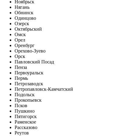
Ноябрьск
Нягань
Обнинск
Одинцово
Озерск
Октябрьский
Омск
Орел
Оренбург
Орехово-Зуево
Орск
Павловский Посад
Пенза
Первоуральск
Пермь
Петрозаводск
Петропавловск-Камчатский
Подольск
Прокопьевск
Псков
Пушкино
Пятигорск
Раменское
Рассказово
Реутов