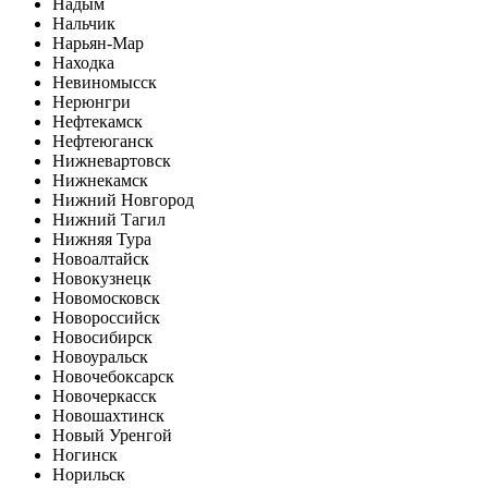
Надым
Нальчик
Нарьян-Мар
Находка
Невиномысск
Нерюнгри
Нефтекамск
Нефтеюганск
Нижневартовск
Нижнекамск
Нижний Новгород
Нижний Тагил
Нижняя Тура
Новоалтайск
Новокузнецк
Новомосковск
Новороссийск
Новосибирск
Новоуральск
Новочебоксарск
Новочеркасск
Новошахтинск
Новый Уренгой
Ногинск
Норильск