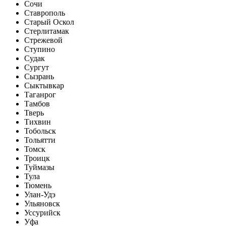
Сочи
Ставрополь
Старый Оскол
Стерлитамак
Стрежевой
Ступино
Судак
Сургут
Сызрань
Сыктывкар
Таганрог
Тамбов
Тверь
Тихвин
Тобольск
Тольятти
Томск
Троицк
Туймазы
Тула
Тюмень
Улан-Удэ
Ульяновск
Уссурийск
Уфа