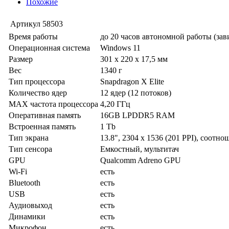
Похожие
Артикул
58503
Время работы
до 20 часов автономной работы (за
Операционная система
Windows 11
Размер
301 x 220 x 17,5 мм
Вес
1340 г
Тип процессора
Snapdragon X Elite
Количество ядер
12 ядер (12 потоков)
MAX частота процессора
4,20 ГГц
Оперативная память
16GB LPDDR5 RAM
Встроенная память
1 Tb
Тип экрана
13.8", 2304 x 1536 (201 PPI), соотно
Тип сенсора
Емкостный, мультитач
GPU
Qualcomm Adreno GPU
Wi-Fi
есть
Bluetooth
есть
USB
есть
Аудиовыход
есть
Динамики
есть
Микрофон
есть