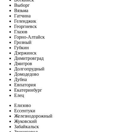
Выборг
Вязьма
Гатчина
Геленджик
Георгиевск
Глазов
Горно-Алтайск
Грозный
Губкин
Дзержинск
Димитровград
Дмитров
Долгопрудный
Домодедово
Дубна
Евпатория
Екатеринбург
Елец
Елизово
Ессентуки
Железнодорожный
Жуковский
Забайкальск
Звенигород