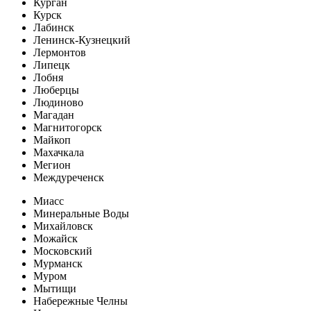
Курган
Курск
Лабинск
Ленинск-Кузнецкий
Лермонтов
Липецк
Лобня
Люберцы
Людиново
Магадан
Магнитогорск
Майкоп
Махачкала
Мегион
Междуреченск
Миасс
Минеральные Воды
Михайловск
Можайск
Московский
Мурманск
Муром
Мытищи
Набережные Челны