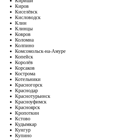
Кириши
Киров
Киселёвск
Кисловодск
Клин
Клинцы
Ковров
Коломна
Колпино
Комсомольск-на-Амуре
Копейск
Королёв
Корсаков
Кострома
Котельники
Красногорск
Краснодар
Краснотурьинск
Красноуфимск
Красноярск
Кропоткин
Кстово
Кудымкар
Кунгур
Купино