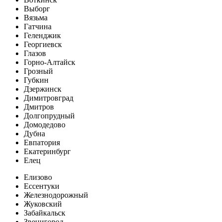
Выборг
Вязьма
Гатчина
Геленджик
Георгиевск
Глазов
Горно-Алтайск
Грозный
Губкин
Дзержинск
Димитровград
Дмитров
Долгопрудный
Домодедово
Дубна
Евпатория
Екатеринбург
Елец
Елизово
Ессентуки
Железнодорожный
Жуковский
Забайкальск
Звенигород