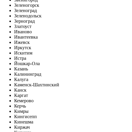
Зеленогорск
Зеленоград
Зеленодольск
Зерноград
Златоуст
Иваново
Ивантеевка
Ижевск
Иркутск
Искитим
Истра
Йошкар-Ола
Казань
Калининград
Калуга
Каменск-Шахтинский
Канск
Каргат
Кемерово
Керчь
Кимры
Кингисепп
Кинешма
Киржач