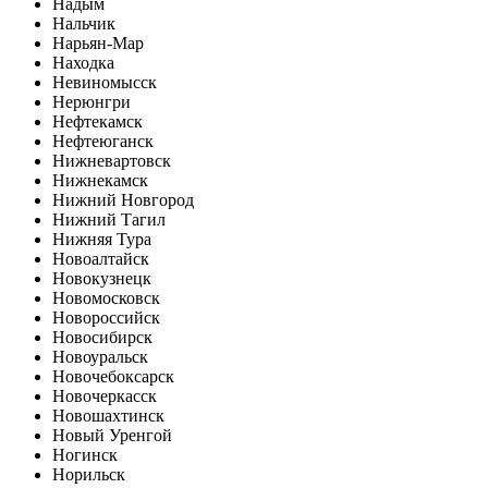
Надым
Нальчик
Нарьян-Мар
Находка
Невиномысск
Нерюнгри
Нефтекамск
Нефтеюганск
Нижневартовск
Нижнекамск
Нижний Новгород
Нижний Тагил
Нижняя Тура
Новоалтайск
Новокузнецк
Новомосковск
Новороссийск
Новосибирск
Новоуральск
Новочебоксарск
Новочеркасск
Новошахтинск
Новый Уренгой
Ногинск
Норильск