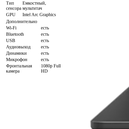
Тип
Емкостный,
сенсора
мультитач
GPU
Intel Arc Graphics
Дополнительно
Wi-Fi
есть
Bluetooth
есть
USB
есть
Аудиовыход
есть
Динамики
есть
Микрофон
есть
Фронтальная
1080p Full
камера
HD