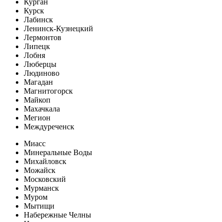
Курган
Курск
Лабинск
Ленинск-Кузнецкий
Лермонтов
Липецк
Лобня
Люберцы
Людиново
Магадан
Магнитогорск
Майкоп
Махачкала
Мегион
Междуреченск
Миасс
Минеральные Воды
Михайловск
Можайск
Московский
Мурманск
Муром
Мытищи
Набережные Челны