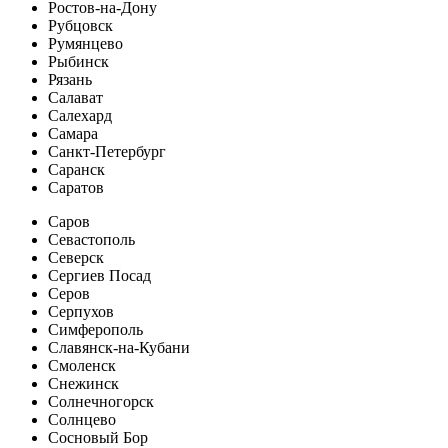
Ростов-на-Дону
Рубцовск
Румянцево
Рыбинск
Рязань
Салават
Салехард
Самара
Санкт-Петербург
Саранск
Саратов
Саров
Севастополь
Северск
Сергиев Посад
Серов
Серпухов
Симферополь
Славянск-на-Кубани
Смоленск
Снежинск
Солнечногорск
Солнцево
Сосновый Бор