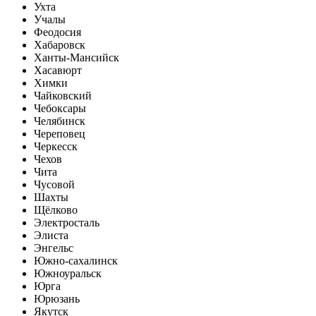
Ухта
Учалы
Феодосия
Хабаровск
Ханты-Мансийск
Хасавюрт
Химки
Чайковский
Чебоксары
Челябинск
Череповец
Черкесск
Чехов
Чита
Чусовой
Шахты
Щёлково
Электросталь
Элиста
Энгельс
Южно-сахалинск
Южноуральск
Юрга
Юрюзань
Якутск