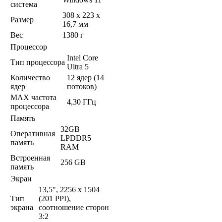
система
308 x 223 x
Размер
16,7 мм
Вес
1380 г
Процессор
Intel Core
Тип процессора
Ultra 5
Количество
12 ядер (14
ядер
потоков)
MAX частота
4,30 ГГц
процессора
Память
32GB
Оперативная
LPDDR5
память
RAM
Встроенная
256 GB
память
Экран
13,5", 2256 x 1504
Тип
(201 PPI),
экрана
соотношение сторон
3:2