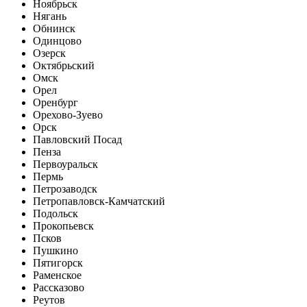
Ноябрьск
Нягань
Обнинск
Одинцово
Озерск
Октябрьский
Омск
Орел
Оренбург
Орехово-Зуево
Орск
Павловский Посад
Пенза
Первоуральск
Пермь
Петрозаводск
Петропавловск-Камчатский
Подольск
Прокопьевск
Псков
Пушкино
Пятигорск
Раменское
Рассказово
Реутов