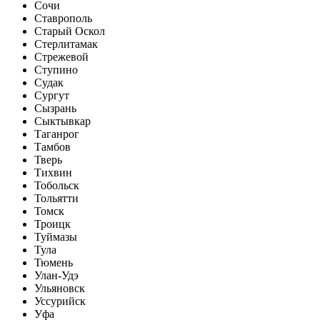
Сочи
Ставрополь
Старый Оскол
Стерлитамак
Стрежевой
Ступино
Судак
Сургут
Сызрань
Сыктывкар
Таганрог
Тамбов
Тверь
Тихвин
Тобольск
Тольятти
Томск
Троицк
Туймазы
Тула
Тюмень
Улан-Удэ
Ульяновск
Уссурийск
Уфа