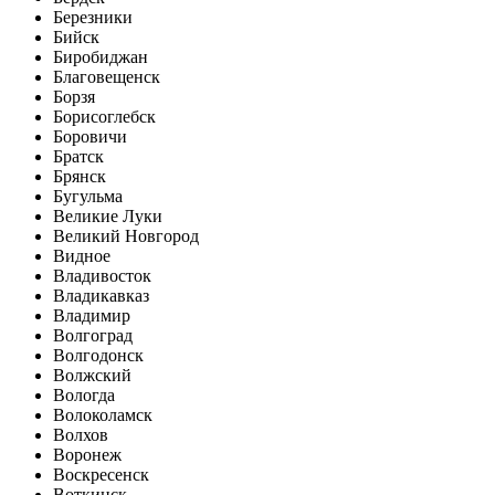
Березники
Бийск
Биробиджан
Благовещенск
Борзя
Борисоглебск
Боровичи
Братск
Брянск
Бугульма
Великие Луки
Великий Новгород
Видное
Владивосток
Владикавказ
Владимир
Волгоград
Волгодонск
Волжский
Вологда
Волоколамск
Волхов
Воронеж
Воскресенск
Воткинск