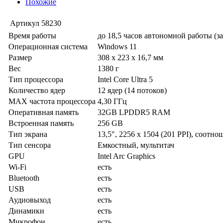
Похожие
Артикул
58230
Время работы
до 18,5 часов автономной работы (з
Операционная система
Windows 11
Размер
308 x 223 x 16,7 мм
Вес
1380 г
Тип процессора
Intel Core Ultra 5
Количество ядер
12 ядер (14 потоков)
MAX частота процессора
4,30 ГГц
Оперативная память
32GB LPDDR5 RAM
Встроенная память
256 GB
Тип экрана
13,5", 2256 x 1504 (201 PPI), соотно
Тип сенсора
Емкостный, мультитач
GPU
Intel Arc Graphics
Wi-Fi
есть
Bluetooth
есть
USB
есть
Аудиовыход
есть
Динамики
есть
Микрофон
есть