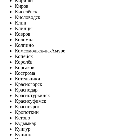
Кириши
Киров
Киселёвск
Кисловодск
Клин
Клинцы
Ковров
Коломна
Колпино
Комсомольск-на-Амуре
Копейск
Королёв
Корсаков
Кострома
Котельники
Красногорск
Краснодар
Краснотурьинск
Красноуфимск
Красноярск
Кропоткин
Кстово
Кудымкар
Кунгур
Купино