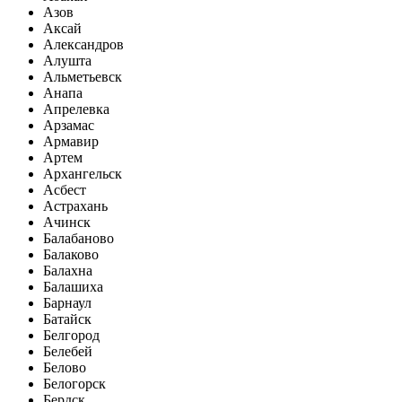
Азов
Аксай
Александров
Алушта
Альметьевск
Анапа
Апрелевка
Арзамас
Армавир
Артем
Архангельск
Асбест
Астрахань
Ачинск
Балабаново
Балаково
Балахна
Балашиха
Барнаул
Батайск
Белгород
Белебей
Белово
Белогорск
Бердск