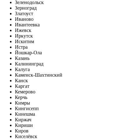
Зеленодольск
Зерноград
Златоуст
Иваново
Ивантеевка
Ижевск
Иркутск
Искитим
Истра
Йошкар-Ола
Казань
Калининград
Калуга
Каменск-Шахтинский
Канск
Каргат
Кемерово
Керчь
Кимры
Кингисепп
Кинешма
Киржач
Кириши
Киров
Киселёвск