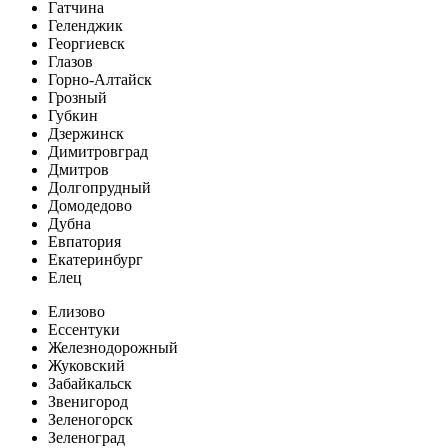
Гатчина
Геленджик
Георгиевск
Глазов
Горно-Алтайск
Грозный
Губкин
Дзержинск
Димитровград
Дмитров
Долгопрудный
Домодедово
Дубна
Евпатория
Екатеринбург
Елец
Елизово
Ессентуки
Железнодорожный
Жуковский
Забайкальск
Звенигород
Зеленогорск
Зеленоград