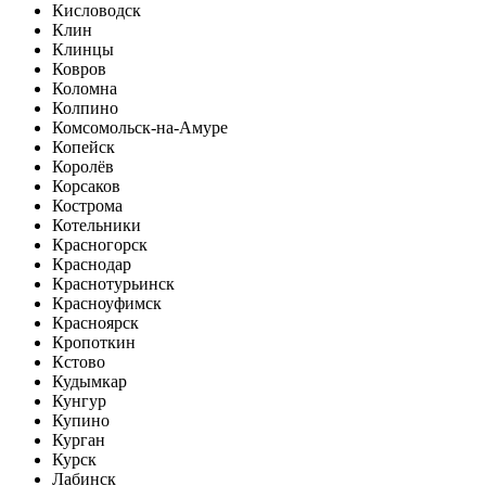
Кисловодск
Клин
Клинцы
Ковров
Коломна
Колпино
Комсомольск-на-Амуре
Копейск
Королёв
Корсаков
Кострома
Котельники
Красногорск
Краснодар
Краснотурьинск
Красноуфимск
Красноярск
Кропоткин
Кстово
Кудымкар
Кунгур
Купино
Курган
Курск
Лабинск