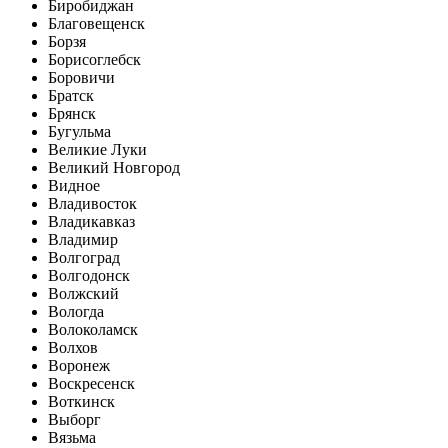
Биробиджан
Благовещенск
Борзя
Борисоглебск
Боровичи
Братск
Брянск
Бугульма
Великие Луки
Великий Новгород
Видное
Владивосток
Владикавказ
Владимир
Волгоград
Волгодонск
Волжский
Вологда
Волоколамск
Волхов
Воронеж
Воскресенск
Воткинск
Выборг
Вязьма