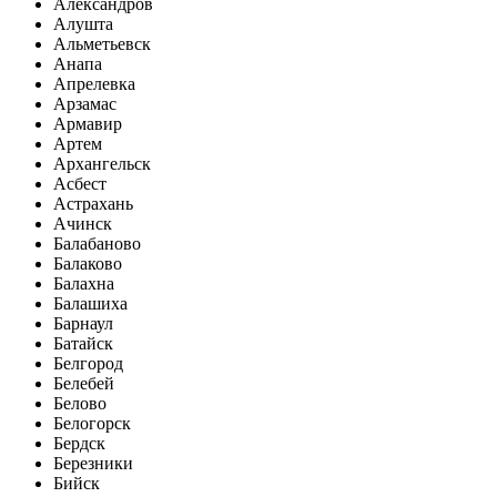
Александров
Алушта
Альметьевск
Анапа
Апрелевка
Арзамас
Армавир
Артем
Архангельск
Асбест
Астрахань
Ачинск
Балабаново
Балаково
Балахна
Балашиха
Барнаул
Батайск
Белгород
Белебей
Белово
Белогорск
Бердск
Березники
Бийск