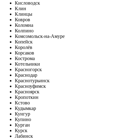
Кисловодск
Клин
Клинцы
Ковров
Коломна
Колпино
Комсомольск-на-Амуре
Копейск
Королёв
Корсаков
Кострома
Котельники
Красногорск
Краснодар
Краснотурьинск
Красноуфимск
Красноярск
Кропоткин
Кстово
Кудымкар
Кунгур
Купино
Курган
Курск
Лабинск