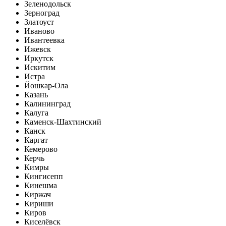
Зеленодольск
Зерноград
Златоуст
Иваново
Ивантеевка
Ижевск
Иркутск
Искитим
Истра
Йошкар-Ола
Казань
Калининград
Калуга
Каменск-Шахтинский
Канск
Каргат
Кемерово
Керчь
Кимры
Кингисепп
Кинешма
Киржач
Кириши
Киров
Киселёвск