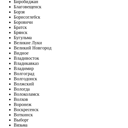
Биробиджан
Благовещенск
Борзя
Борисоглебск
Боровичи
Братск
Брянск
Бугульма
Великие Луки
Великий Новгород
Видное
Владивосток
Владикавказ
Владимир
Волгоград
Волгодонск
Волжский
Вологда
Волоколамск
Волхов
Воронеж
Воскресенск
Воткинск
Выборг
Вязьма