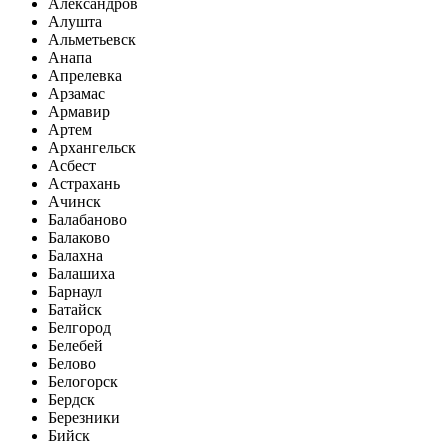
Александров
Алушта
Альметьевск
Анапа
Апрелевка
Арзамас
Армавир
Артем
Архангельск
Асбест
Астрахань
Ачинск
Балабаново
Балаково
Балахна
Балашиха
Барнаул
Батайск
Белгород
Белебей
Белово
Белогорск
Бердск
Березники
Бийск