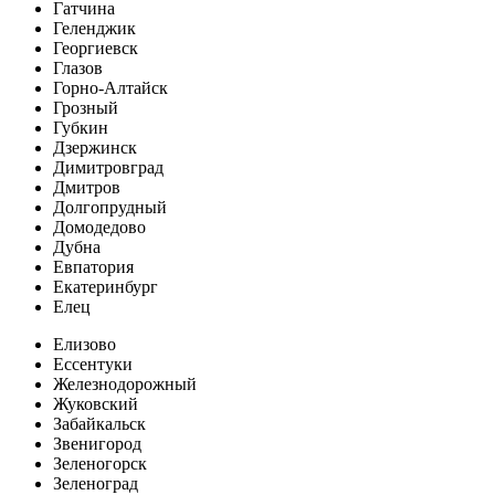
Гатчина
Геленджик
Георгиевск
Глазов
Горно-Алтайск
Грозный
Губкин
Дзержинск
Димитровград
Дмитров
Долгопрудный
Домодедово
Дубна
Евпатория
Екатеринбург
Елец
Елизово
Ессентуки
Железнодорожный
Жуковский
Забайкальск
Звенигород
Зеленогорск
Зеленоград