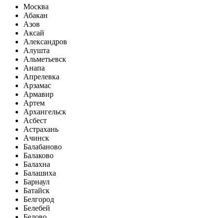
Москва
Абакан
Азов
Аксай
Александров
Алушта
Альметьевск
Анапа
Апрелевка
Арзамас
Армавир
Артем
Архангельск
Асбест
Астрахань
Ачинск
Балабаново
Балаково
Балахна
Балашиха
Барнаул
Батайск
Белгород
Белебей
Белово