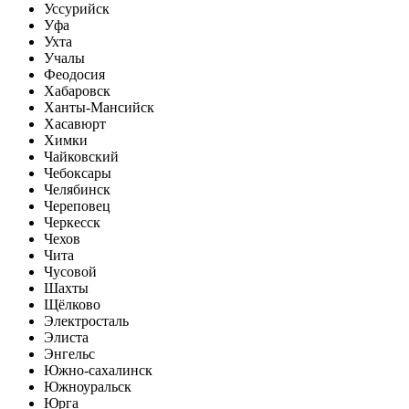
Уссурийск
Уфа
Ухта
Учалы
Феодосия
Хабаровск
Ханты-Мансийск
Хасавюрт
Химки
Чайковский
Чебоксары
Челябинск
Череповец
Черкесск
Чехов
Чита
Чусовой
Шахты
Щёлково
Электросталь
Элиста
Энгельс
Южно-сахалинск
Южноуральск
Юрга