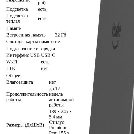
ppi)
Подсветка
есть
Подсветка
есть
теплая
Память
Встроенная память
32 Гб
Слот для карты памяти
нет
Подключение и зарядка
Интерфейс USB
USB-C
Wi-Fi
есть
LTE
нет
Общее
Влагозащита
нет
до 12
Продолжительность
недель
работы
автономной
работы
189 x 245 x
5,4 мм.
Стилус
Размеры (ДхШхВ)
Premium
Pen: 155 x