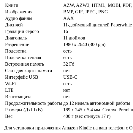
Книги
AZW, AZW3, HTML, MOBI, PDF,
Изображения
BMP, GIF, JPEG, PNG
Аудио файлы
AAX
Дисплей
11-дюймовый дисплей Paperwhite
Градаций серого
16
Диагональ
11 дюймов
Разрешение
1980 x 2640 (300 ppi)
Подсветка
есть
Подсветка теплая
есть
Встроенная память
32 Гб
Слот для карты памяти
нет
Интерфейс USB
USB-C
Wi-Fi
есть
LTE
нет
Влагозащита
нет
Продолжительность работы
до 12 недель автономной работы
Размеры (ДхШхВ)
189 x 245 x 5,4 мм. Стилус Premiu
Вес
400 г (вес стилуса 17 г)
Для установки приложения Amazon Kindle на ваш телефон с О