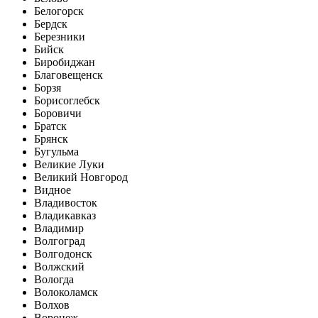
Белогорск
Бердск
Березники
Бийск
Биробиджан
Благовещенск
Борзя
Борисоглебск
Боровичи
Братск
Брянск
Бугульма
Великие Луки
Великий Новгород
Видное
Владивосток
Владикавказ
Владимир
Волгоград
Волгодонск
Волжский
Вологда
Волоколамск
Волхов
Воронеж