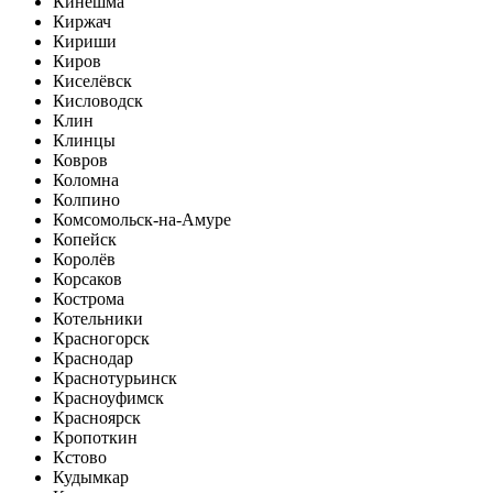
Кинешма
Киржач
Кириши
Киров
Киселёвск
Кисловодск
Клин
Клинцы
Ковров
Коломна
Колпино
Комсомольск-на-Амуре
Копейск
Королёв
Корсаков
Кострома
Котельники
Красногорск
Краснодар
Краснотурьинск
Красноуфимск
Красноярск
Кропоткин
Кстово
Кудымкар