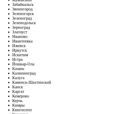
Забайкальск
Звенигород
Зеленогорск
Зеленоград
Зеленодольск
Зерноград
Златоуст
Иваново
Ивантеевка
Ижевск
Иркутск
Искитим
Истра
Йошкар-Ола
Казань
Калининград
Калуга
Каменск-Шахтинский
Канск
Каргат
Кемерово
Керчь
Кимры
Кингисепп