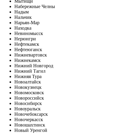
Мытищи
Набережные Челны
Надым
Нальчик
Нарьян-Мар
Находка
Невиномысск
Нерюнгри
Нефтекамск
Нефтеюганск
Нижневартовск
Нижнекамск
Нижний Новгород
Нижний Тагил
Нижняя Тура
Новоалтайск
Новокузнецк
Новомосковск
Новороссийск
Новосибирск
Новоуральск
Новочебоксарск
Новочеркасск
Новошахтинск
Новый Уренгой