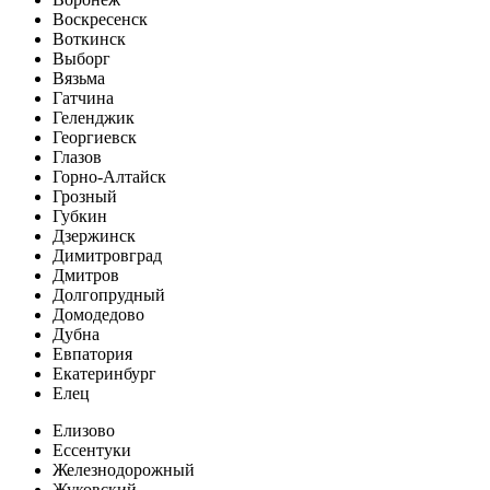
Воскресенск
Воткинск
Выборг
Вязьма
Гатчина
Геленджик
Георгиевск
Глазов
Горно-Алтайск
Грозный
Губкин
Дзержинск
Димитровград
Дмитров
Долгопрудный
Домодедово
Дубна
Евпатория
Екатеринбург
Елец
Елизово
Ессентуки
Железнодорожный
Жуковский