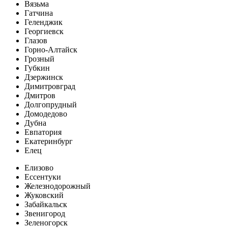
Вязьма
Гатчина
Геленджик
Георгиевск
Глазов
Горно-Алтайск
Грозный
Губкин
Дзержинск
Димитровград
Дмитров
Долгопрудный
Домодедово
Дубна
Евпатория
Екатеринбург
Елец
Елизово
Ессентуки
Железнодорожный
Жуковский
Забайкальск
Звенигород
Зеленогорск