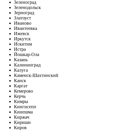
Зеленоград
Зеленодольск
Зерноград
Златоуст
Иваново
Ивантеевка
Ижевск
Иркутск
Искитим
Истра
Йошкар-Ола
Казань
Калининград
Калуга
Каменск-Шахтинский
Канск
Каргат
Кемерово
Керчь
Кимры
Кингисепп
Кинешма
Киржач
Кириши
Киров