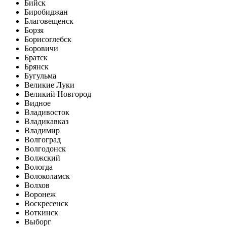
Бийск
Биробиджан
Благовещенск
Борзя
Борисоглебск
Боровичи
Братск
Брянск
Бугульма
Великие Луки
Великий Новгород
Видное
Владивосток
Владикавказ
Владимир
Волгоград
Волгодонск
Волжский
Вологда
Волоколамск
Волхов
Воронеж
Воскресенск
Воткинск
Выборг