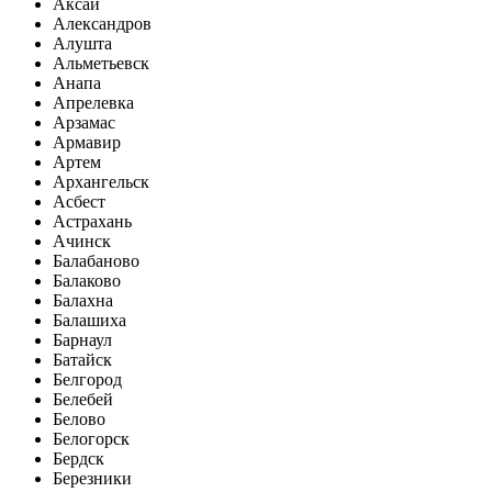
Аксай
Александров
Алушта
Альметьевск
Анапа
Апрелевка
Арзамас
Армавир
Артем
Архангельск
Асбест
Астрахань
Ачинск
Балабаново
Балаково
Балахна
Балашиха
Барнаул
Батайск
Белгород
Белебей
Белово
Белогорск
Бердск
Березники