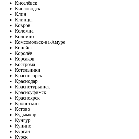
Киселёвск
Кисловодск
Клин
Клинцы
Ковров
Коломна
Колпино
Комсомольск-на-Амуре
Копейск
Королёв
Корсаков
Кострома
Котельники
Красногорск
Краснодар
Краснотурьинск
Красноуфимск
Красноярск
Кропоткин
Кстово
Кудымкар
Кунгур
Купино
Курган
Курск