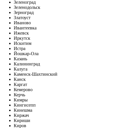
Зеленоград
Зеленодольск
Зерноград
Златоуст
Иваново
Ивантеевка
Ижевск
Иркутск
Искитим
Истра
Йошкар-Ола
Казань
Калининград
Калуга
Каменск-Шахтинский
Канск
Каргат
Кемерово
Керчь
Кимры
Кингисепп
Кинешма
Киржач
Кириши
Киров