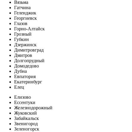
Вязьма
Гатчина
Геленджик
Георгиевск
Глазов
Горно-Алтайск
Грозный
Губкин
Дзержинск
Димитровград
Дмитров
Долгопрудный
Домодедово
Дубна
Евпатория
Екатеринбург
Елец
Елизово
Ессентуки
Железнодорожный
Жуковский
Забайкальск
Звенигород
Зеленогорск