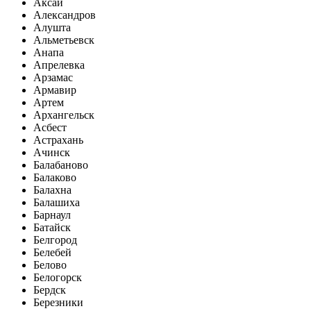
Аксай
Александров
Алушта
Альметьевск
Анапа
Апрелевка
Арзамас
Армавир
Артем
Архангельск
Асбест
Астрахань
Ачинск
Балабаново
Балаково
Балахна
Балашиха
Барнаул
Батайск
Белгород
Белебей
Белово
Белогорск
Бердск
Березники