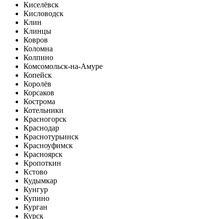
Киселёвск
Кисловодск
Клин
Клинцы
Ковров
Коломна
Колпино
Комсомольск-на-Амуре
Копейск
Королёв
Корсаков
Кострома
Котельники
Красногорск
Краснодар
Краснотурьинск
Красноуфимск
Красноярск
Кропоткин
Кстово
Кудымкар
Кунгур
Купино
Курган
Курск