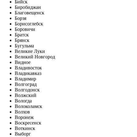
Бийск
Биробиджан
Благовещенск
Борзя
Борисоглебск
Боровичи
Братск
Брянск
Бугульма
Великие Луки
Великий Новгород
Видное
Владивосток
Владикавказ
Владимир
Волгоград
Волгодонск
Волжский
Вологда
Волоколамск
Волхов
Воронеж
Воскресенск
Воткинск
Выборг