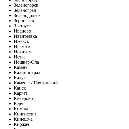
Зеленогорск
Зеленоград
Зеленодольск
Зерноград
Златоуст
Иваново
Ивантеевка
Ижевск
Иркутск
Искитим
Истра
Йошкар-Ола
Казань
Калининград
Калуга
Каменск-Шахтинский
Канск
Каргат
Кемерово
Керчь
Кимры
Кингисепп
Кинешма
Киржач