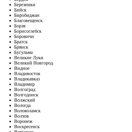
Березники
Бийск
Биробиджан
Благовещенск
Борзя
Борисоглебск
Боровичи
Братск
Брянск
Бугульма
Великие Луки
Великий Новгород
Видное
Владивосток
Владикавказ
Владимир
Волгоград
Волгодонск
Волжский
Вологда
Волоколамск
Волхов
Воронеж
Воскресенск
Воткинск