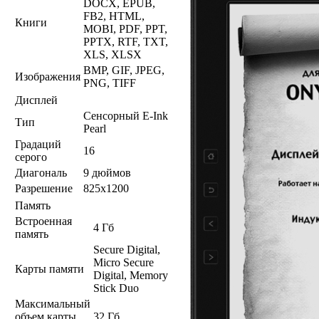
DOCX, EPUB,
FB2, HTML,
Книги
MOBI, PDF, PPT,
PPTX, RTF, TXT,
XLS, XLSX
BMP, GIF, JPEG,
Изображения
PNG, TIFF
Дисплей
Сенсорный E-Ink
Тип
Pearl
Градаций
16
серого
Диагональ
9 дюймов
Разрешение
825х1200
Память
Встроенная
4 Гб
память
Secure Digital,
Micro Secure
Карты памяти
Digital, Memory
Stick Duo
Максимальный
объем карты
32 Гб