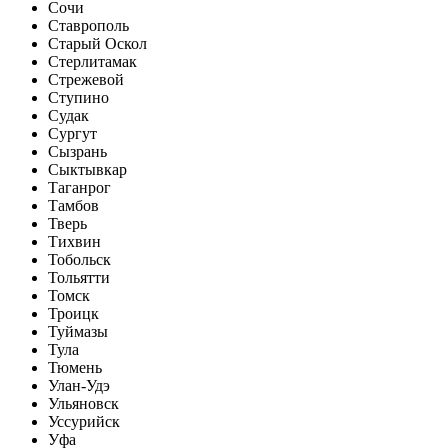
Сочи
Ставрополь
Старый Оскол
Стерлитамак
Стрежевой
Ступино
Судак
Сургут
Сызрань
Сыктывкар
Таганрог
Тамбов
Тверь
Тихвин
Тобольск
Тольятти
Томск
Троицк
Туймазы
Тула
Тюмень
Улан-Удэ
Ульяновск
Уссурийск
Уфа