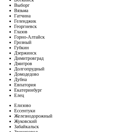
Выборг
Вязьма
Гатчина
Геленджик
Георгиевск
Глазов
Горно-Алтайск
Грозный
Губкин
Дзержинск
Димитровград
Дмитров
Долгопрудный
Домодедово
Дубна
Евпатория
Екатеринбург
Елец
Елизово
Ессентуки
Железнодорожный
Жуковский
Забайкальск
Звенигород