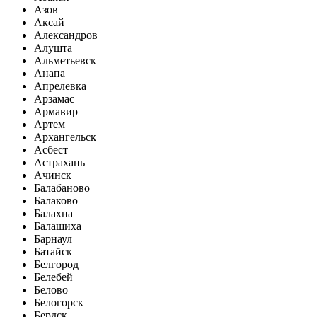
Азов
Аксай
Александров
Алушта
Альметьевск
Анапа
Апрелевка
Арзамас
Армавир
Артем
Архангельск
Асбест
Астрахань
Ачинск
Балабаново
Балаково
Балахна
Балашиха
Барнаул
Батайск
Белгород
Белебей
Белово
Белогорск
Бердск