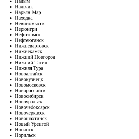
Надым
Нальчик
Нарьян-Мар
Находка
Невиномысск
Нерюнгри
Нефтекамск
Нефтеюганск
Нижневартовск
Нижнекамск
Нижний Новгород
Нижний Тагил
Нижняя Тура
Новоалтайск
Новокузнецк
Новомосковск
Новороссийск
Новосибирск
Новоуральск
Новочебоксарск
Новочеркасск
Новошахтинск
Новый Уренгой
Ногинск
Норильск