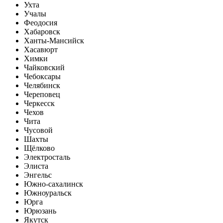
Ухта
Учалы
Феодосия
Хабаровск
Ханты-Мансийск
Хасавюрт
Химки
Чайковский
Чебоксары
Челябинск
Череповец
Черкесск
Чехов
Чита
Чусовой
Шахты
Щёлково
Электросталь
Элиста
Энгельс
Южно-сахалинск
Южноуральск
Юрга
Юрюзань
Якутск