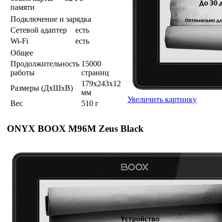
памяти
Подключение и зарядка
Сетевой адаптер
есть
Wi-Fi
есть
Общее
Продолжительность
15000
работы
страниц
179x243x12
Размеры (ДхШхВ)
мм
Увеличить картинку
Вес
510 г
ONYX BOOX M96M Zeus Black