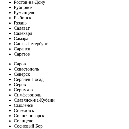
Ростов-на-Дону
Рубцовск
Румянцево
Рыбинск
Рязань
Салават
Салехард
Самара
Санкт-Петербург
Саранск
Саратов
Саров
Севастополь
Северск
Сергиев Посад
Серов
Серпухов
Симферополь
Славянск-на-Кубани
Смоленск
Снежинск
Солнечногорск
Солнцево
Сосновый Бор