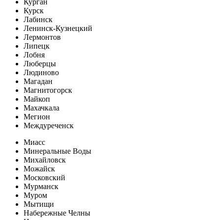
Курган
Курск
Лабинск
Ленинск-Кузнецкий
Лермонтов
Липецк
Лобня
Люберцы
Людиново
Магадан
Магнитогорск
Майкоп
Махачкала
Мегион
Междуреченск
Миасс
Минеральные Воды
Михайловск
Можайск
Московский
Мурманск
Муром
Мытищи
Набережные Челны