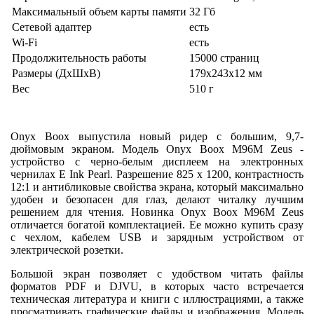
Максимальный объем карты памяти
32 Гб
Сетевой адаптер
есть
Wi-Fi
есть
Продолжительность работы
15000 страниц
Размеры (ДхШхВ)
179x243x12 мм
Вес
510 г
Onyx Boox выпустила новый ридер с большим, 9,7-
дюймовым экраном. Модель Onyx Boox M96M Zeus -
устройство с черно-белым дисплеем на электронных
чернилах E Ink Pearl. Разрешение 825 х 1200, контрастность
12:1 и антибликовые свойства экрана, который максимально
удобен и безопасен для глаз, делают читалку лучшим
решением для чтения. Новинка Onyx Boox M96M Zeus
отличается богатой комплектацией. Ее можно купить сразу
с чехлом, кабелем USB и зарядным устройством от
электрической розетки.
Большой экран позволяет с удобством читать файлы
форматов PDF и DJVU, в которых часто встречается
техническая литература и книги с иллюстрациями, а также
просматривать графические файлы и изображения. Модель