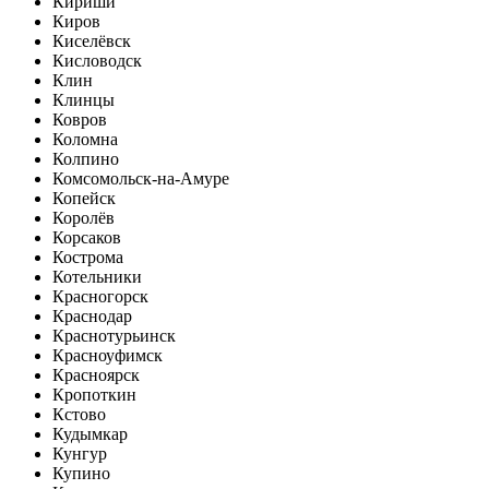
Кириши
Киров
Киселёвск
Кисловодск
Клин
Клинцы
Ковров
Коломна
Колпино
Комсомольск-на-Амуре
Копейск
Королёв
Корсаков
Кострома
Котельники
Красногорск
Краснодар
Краснотурьинск
Красноуфимск
Красноярск
Кропоткин
Кстово
Кудымкар
Кунгур
Купино