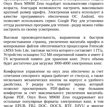
Onyx Boox M96M Zeus подойдет пользователям старшего
возраста, благодаря возможности настроить максимально
крупный размер шрифта. Электронная книга использует в
качестве программного обеспечения ОС Android, что
позволяет использовать сервис Google Play для установки
оттуда различных программ для чтения - ридер можно гибко
настроить по своему усмотрению.
Высокая производительность, выраженная в быстром
перелистывании страниц, увеличении масштаба шрифта и
копировании файлов обеспечивается процессором Freescale
i.MX6 Solo Lite, тактовая частота которого составляет 1 ГГц.
Устройство оснащено 512 Мб оперативной памяти и имеет 4
Гб встроенной памяти для хранения книг. Этого объема
будет достаточно для загрузки 3000-4000 электронных книг.
Комфортное управление на onyx zeus обеспечено за счет
сочетания сенсорного экрана (работает от стилуса), а также
нескольких механических кнопок на корпусе и удобного
джойстика. У ридера есть поворот экрана, который
позволит просматривать PDF-файлы с еще большим
комфортом за счет максимального увеличения масштаба.
Кроме PDF, Onyx Boox M96M Zeus поддерживает все
остальные популярные форматы электронных книг, в том
числе EPUB, FB2, DOC, DOCX, RTF, DJVU и многие