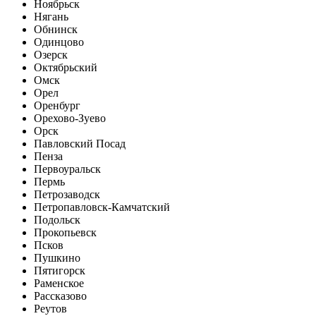
Ноябрьск
Нягань
Обнинск
Одинцово
Озерск
Октябрьский
Омск
Орел
Оренбург
Орехово-Зуево
Орск
Павловский Посад
Пенза
Первоуральск
Пермь
Петрозаводск
Петропавловск-Камчатский
Подольск
Прокопьевск
Псков
Пушкино
Пятигорск
Раменское
Рассказово
Реутов