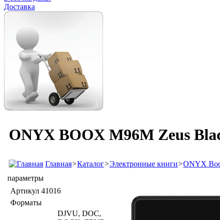
Доставка
ONYX BOOX M96M Zeus Bla
Главная
>
Каталог
>
Электронные книги
>
ONYX Bo
параметры
Артикул
41016
Форматы
DJVU, DOC,