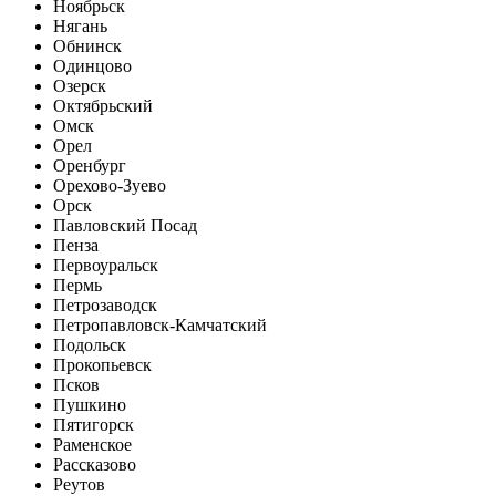
Ноябрьск
Нягань
Обнинск
Одинцово
Озерск
Октябрьский
Омск
Орел
Оренбург
Орехово-Зуево
Орск
Павловский Посад
Пенза
Первоуральск
Пермь
Петрозаводск
Петропавловск-Камчатский
Подольск
Прокопьевск
Псков
Пушкино
Пятигорск
Раменское
Рассказово
Реутов