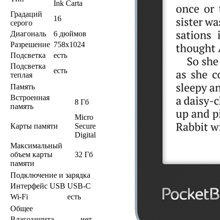
Ink Carta
Градаций
16
серого
Диагональ
6 дюймов
Разрешение
758x1024
Подсветка
есть
Подсветка
есть
теплая
Память
Встроенная
8 Гб
память
Micro
Карты памяти
Secure
Digital
Максимальный
объем карты
32 Гб
памяти
Подключение и зарядка
Интерфейс USB
USB-C
Wi-Fi
есть
Общее
Влагозащита
нет