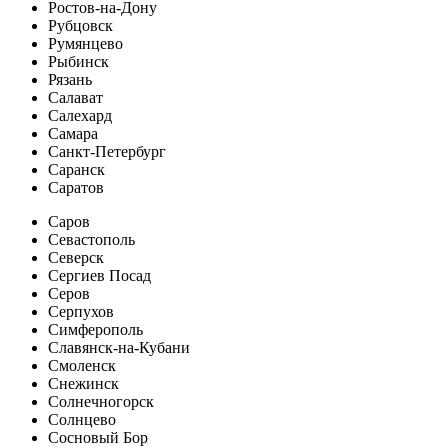
Ростов-на-Дону
Рубцовск
Румянцево
Рыбинск
Рязань
Салават
Салехард
Самара
Санкт-Петербург
Саранск
Саратов
Саров
Севастополь
Северск
Сергиев Посад
Серов
Серпухов
Симферополь
Славянск-на-Кубани
Смоленск
Снежинск
Солнечногорск
Солнцево
Сосновый Бор