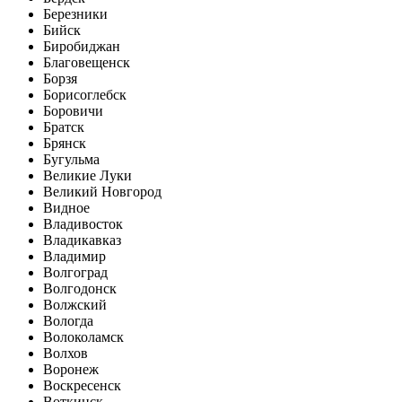
Березники
Бийск
Биробиджан
Благовещенск
Борзя
Борисоглебск
Боровичи
Братск
Брянск
Бугульма
Великие Луки
Великий Новгород
Видное
Владивосток
Владикавказ
Владимир
Волгоград
Волгодонск
Волжский
Вологда
Волоколамск
Волхов
Воронеж
Воскресенск
Воткинск