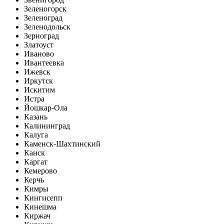
Зеленогорск
Зеленоград
Зеленодольск
Зерноград
Златоуст
Иваново
Ивантеевка
Ижевск
Иркутск
Искитим
Истра
Йошкар-Ола
Казань
Калининград
Калуга
Каменск-Шахтинский
Канск
Каргат
Кемерово
Керчь
Кимры
Кингисепп
Кинешма
Киржач