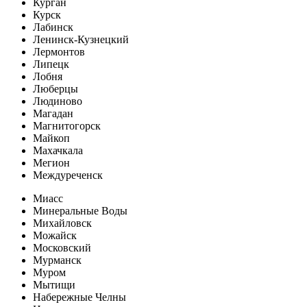
Курган
Курск
Лабинск
Ленинск-Кузнецкий
Лермонтов
Липецк
Лобня
Люберцы
Людиново
Магадан
Магнитогорск
Майкоп
Махачкала
Мегион
Междуреченск
Миасс
Минеральные Воды
Михайловск
Можайск
Московский
Мурманск
Муром
Мытищи
Набережные Челны