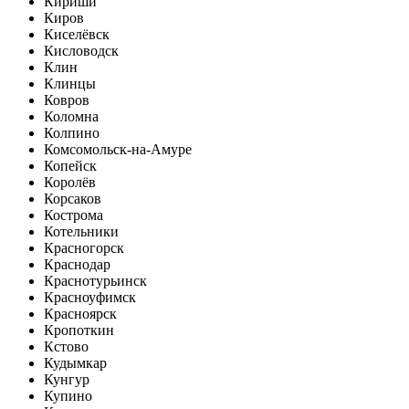
Кириши
Киров
Киселёвск
Кисловодск
Клин
Клинцы
Ковров
Коломна
Колпино
Комсомольск-на-Амуре
Копейск
Королёв
Корсаков
Кострома
Котельники
Красногорск
Краснодар
Краснотурьинск
Красноуфимск
Красноярск
Кропоткин
Кстово
Кудымкар
Кунгур
Купино