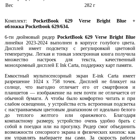
Вес
282 г
Комплект:
PocketBook 629 Verse Bright Blue +
обложка Pocketbook 629/634
.
6-ти дюймовый ридер
PocketBook 629 Verse Bright Blue
линейки 2023-2024 выполнен в корпусе голубого цвета.
Дисплей имеет подсветку с регулировкой цветовой
температуры. Легкая и тонкая электронная книга получила
множество настроек для текста, качественный
монохромный дисплей E Ink Carta, поддержку карт памяти.
Емкостный мультисенсорный экран E-ink Carta имеет
разрешение 1024 х 758 точек. Дисплей не бликует на
солнце, что выгодно отличает его от смартфонов и
планшетов — изображение на нем почти не отличается от
обычной бумаги. А чтобы было комфортно читать и при
слабом освещении, у устройства есть встроенная подсветка
с настраиваемым цветовым диапазоном от идеально белого
до теплого желтого или оранжевого. Благодаря
компактному размеру, устройство очень удобно брать с
собой в поездки или на прогулку. Ридер смог объединить
возможности сенсорного экрана и физических кнопок: как
им управлять выбираете вы сами. За скорость работы