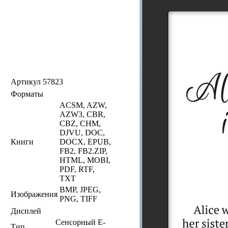
Артикул
57823
Форматы
ACSM, AZW,
AZW3, CBR,
CBZ, CHM,
DJVU, DOC,
Книги
DOCX, EPUB,
FB2, FB2.ZIP,
HTML, MOBI,
PDF, RTF,
TXT
BMP, JPEG,
Изображения
PNG, TIFF
Дисплей
Сенсорный E-
Тип