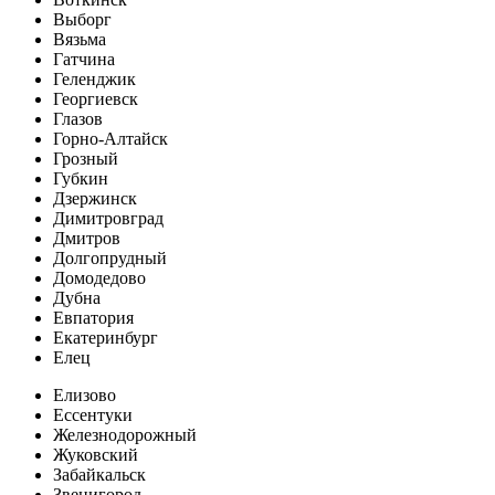
Выборг
Вязьма
Гатчина
Геленджик
Георгиевск
Глазов
Горно-Алтайск
Грозный
Губкин
Дзержинск
Димитровград
Дмитров
Долгопрудный
Домодедово
Дубна
Евпатория
Екатеринбург
Елец
Елизово
Ессентуки
Железнодорожный
Жуковский
Забайкальск
Звенигород