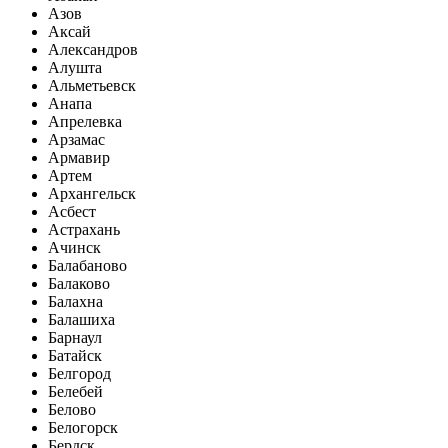
Азов
Аксай
Александров
Алушта
Альметьевск
Анапа
Апрелевка
Арзамас
Армавир
Артем
Архангельск
Асбест
Астрахань
Ачинск
Балабаново
Балаково
Балахна
Балашиха
Барнаул
Батайск
Белгород
Белебей
Белово
Белогорск
Бердск