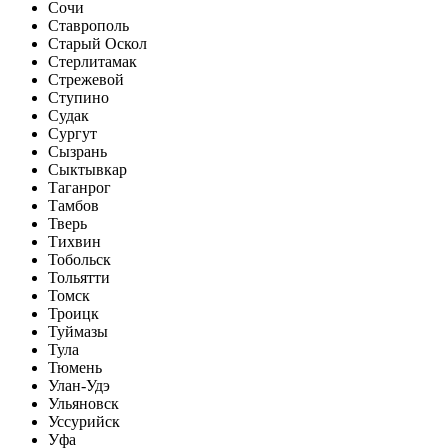
Сочи
Ставрополь
Старый Оскол
Стерлитамак
Стрежевой
Ступино
Судак
Сургут
Сызрань
Сыктывкар
Таганрог
Тамбов
Тверь
Тихвин
Тобольск
Тольятти
Томск
Троицк
Туймазы
Тула
Тюмень
Улан-Удэ
Ульяновск
Уссурийск
Уфа