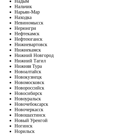
Надым
Нальчик
Нарьян-Мар
Находка
Невиномысск
Нерюнгри
Нефтекамск
Нефтеюганск
Нижневартовск
Нижнекамск
Нижний Новгород
Нижний Тагил
Нижняя Тура
Новоалтайск
Новокузнецк
Новомосковск
Новороссийск
Новосибирск
Новоуральск
Новочебоксарск
Новочеркасск
Новошахтинск
Новый Уренгой
Ногинск
Норильск