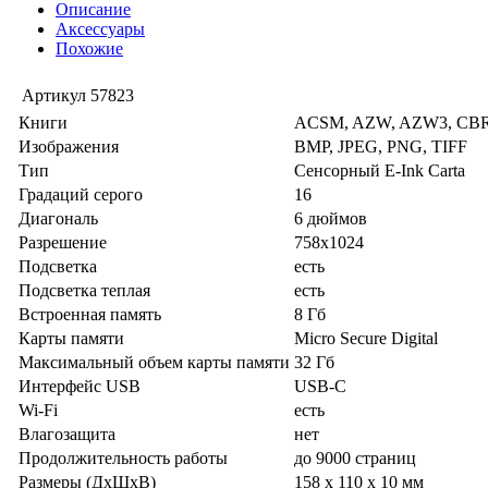
Описание
Аксессуары
Похожие
Артикул
57823
Книги
ACSM, AZW, AZW3, CBR,
Изображения
BMP, JPEG, PNG, TIFF
Тип
Сенсорный E-Ink Carta
Градаций серого
16
Диагональ
6 дюймов
Разрешение
758x1024
Подсветка
есть
Подсветка теплая
есть
Встроенная память
8 Гб
Карты памяти
Micro Secure Digital
Максимальный объем карты памяти
32 Гб
Интерфейс USB
USB-C
Wi-Fi
есть
Влагозащита
нет
Продолжительность работы
до 9000 страниц
Размеры (ДхШхВ)
158 x 110 x 10 мм