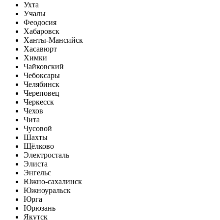
Ухта
Учалы
Феодосия
Хабаровск
Ханты-Мансийск
Хасавюрт
Химки
Чайковский
Чебоксары
Челябинск
Череповец
Черкесск
Чехов
Чита
Чусовой
Шахты
Щёлково
Электросталь
Элиста
Энгельс
Южно-сахалинск
Южноуральск
Юрга
Юрюзань
Якутск