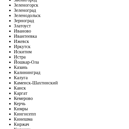
Зеленогорск
Зеленоград
Зеленодольск
Зерноград
Златоуст
Иваново
Ивантеевка
Ижевск
Иркутск
Искитим
Истра
Йошкар-Ола
Казань
Калининград
Калуга
Каменск-Шахтинский
Канск
Каргат
Кемерово
Керчь
Кимры
Кингисепп
Кинешма
Киржач