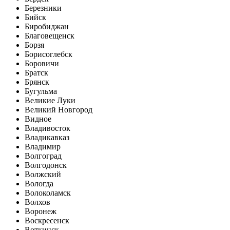
Березники
Бийск
Биробиджан
Благовещенск
Борзя
Борисоглебск
Боровичи
Братск
Брянск
Бугульма
Великие Луки
Великий Новгород
Видное
Владивосток
Владикавказ
Владимир
Волгоград
Волгодонск
Волжский
Вологда
Волоколамск
Волхов
Воронеж
Воскресенск
Воткинск