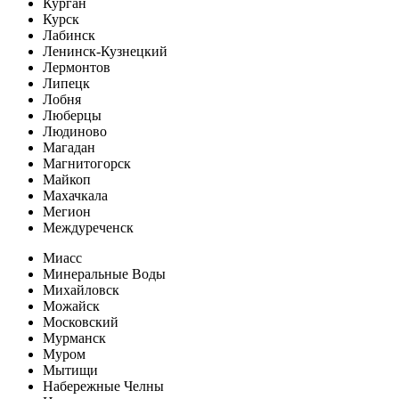
Курган
Курск
Лабинск
Ленинск-Кузнецкий
Лермонтов
Липецк
Лобня
Люберцы
Людиново
Магадан
Магнитогорск
Майкоп
Махачкала
Мегион
Междуреченск
Миасс
Минеральные Воды
Михайловск
Можайск
Московский
Мурманск
Муром
Мытищи
Набережные Челны