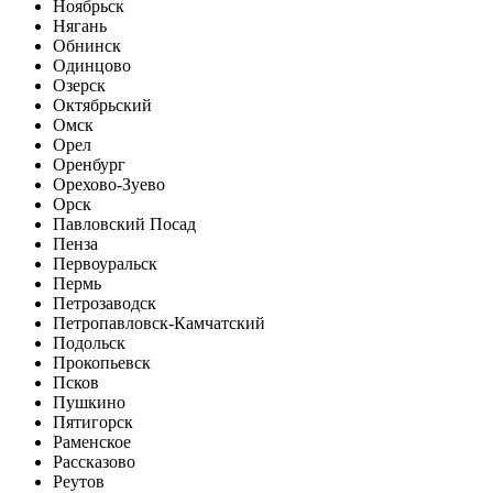
Ноябрьск
Нягань
Обнинск
Одинцово
Озерск
Октябрьский
Омск
Орел
Оренбург
Орехово-Зуево
Орск
Павловский Посад
Пенза
Первоуральск
Пермь
Петрозаводск
Петропавловск-Камчатский
Подольск
Прокопьевск
Псков
Пушкино
Пятигорск
Раменское
Рассказово
Реутов