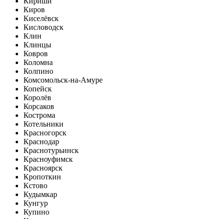
Кириши
Киров
Киселёвск
Кисловодск
Клин
Клинцы
Ковров
Коломна
Колпино
Комсомольск-на-Амуре
Копейск
Королёв
Корсаков
Кострома
Котельники
Красногорск
Краснодар
Краснотурьинск
Красноуфимск
Красноярск
Кропоткин
Кстово
Кудымкар
Кунгур
Купино