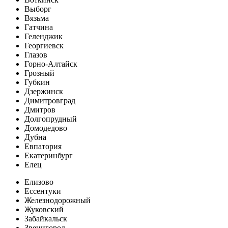
Выборг
Вязьма
Гатчина
Геленджик
Георгиевск
Глазов
Горно-Алтайск
Грозный
Губкин
Дзержинск
Димитровград
Дмитров
Долгопрудный
Домодедово
Дубна
Евпатория
Екатеринбург
Елец
Елизово
Ессентуки
Железнодорожный
Жуковский
Забайкальск
Звенигород