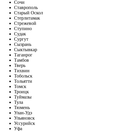
Сочи
Ставрополь
Старый Оскол
Стерлитамак
Стрежевой
Ступино
Судак
Сургут
Сызрань
Сыктывкар
Таганрог
Тамбов
Тверь
Тихвин
Тобольск
Тольятти
Томск
Троицк
Туймазы
Тула
Тюмень
Улан-Удэ
Ульяновск
Уссурийск
Уфа