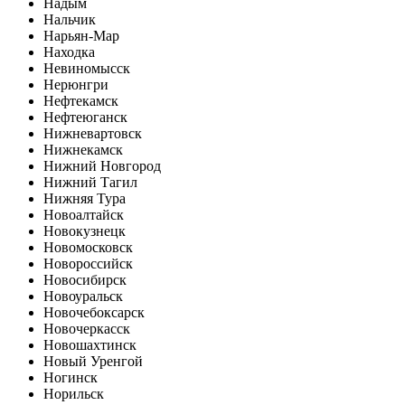
Надым
Нальчик
Нарьян-Мар
Находка
Невиномысск
Нерюнгри
Нефтекамск
Нефтеюганск
Нижневартовск
Нижнекамск
Нижний Новгород
Нижний Тагил
Нижняя Тура
Новоалтайск
Новокузнецк
Новомосковск
Новороссийск
Новосибирск
Новоуральск
Новочебоксарск
Новочеркасск
Новошахтинск
Новый Уренгой
Ногинск
Норильск