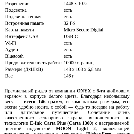
Разрешение
1448 x 1072
Подсветка
есть
Подсветка теплая
есть
Встроенная память
32 Гб
Карты памяти
Micro Secure Digital
Интерфейс USB
USB-C
Wi-Fi
есть
Аудио
есть
Bluetooth
есть
Продолжительность работы
10000 страниц
Размеры (ДхШхВ)
148 x 108 x 6,8 мм
Вес
146 г
Премиальный ридер от компании
ONYX
с 6-ти дюймовым
экраном в корпусе белого цвета. Благодаря небольшому
весу —
всего 146 грамм
, и компактным размерам, его
всегда удобно носить с собой — будь то поездка на работу
или длительное путешествие. Сочетание очень
качественного сенсорного экрана, выполненного по
технологии
E-Ink Carta
Plus
(Carta 1300)
с настраиваемой
цветной подсветкой
MOON Light 2
, включающей
технологию подавления мерцания
Flicker-Free
, делает