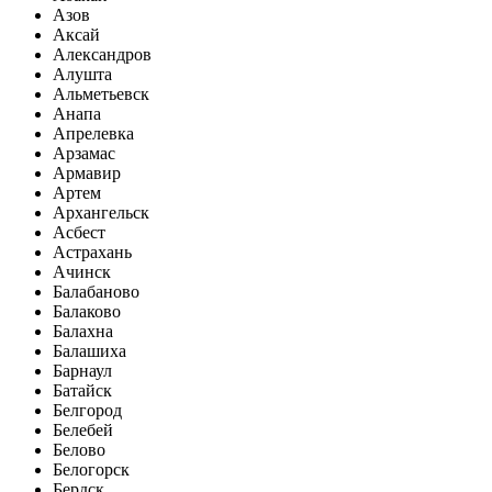
Азов
Аксай
Александров
Алушта
Альметьевск
Анапа
Апрелевка
Арзамас
Армавир
Артем
Архангельск
Асбест
Астрахань
Ачинск
Балабаново
Балаково
Балахна
Балашиха
Барнаул
Батайск
Белгород
Белебей
Белово
Белогорск
Бердск