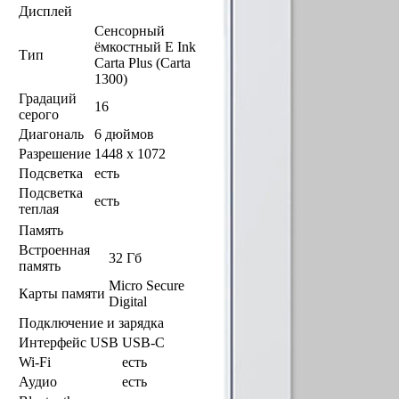
Дисплей
Сенсорный
ёмкостный E Ink
Тип
Carta Plus (Carta
1300)
Градаций
16
серого
Диагональ
6 дюймов
Разрешение
1448 x 1072
Подсветка
есть
Подсветка
есть
теплая
Память
Встроенная
32 Гб
память
Micro Secure
Карты памяти
Digital
Подключение и зарядка
Интерфейс USB
USB-C
Wi-Fi
есть
Аудио
есть