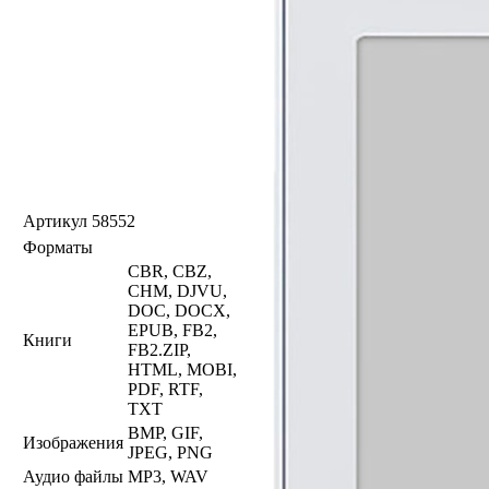
Артикул
58552
Форматы
CBR, CBZ,
CHM, DJVU,
DOC, DOCX,
EPUB, FB2,
Книги
FB2.ZIP,
HTML, MOBI,
PDF, RTF,
TXT
BMP, GIF,
Изображения
JPEG, PNG
Аудио файлы
MP3, WAV