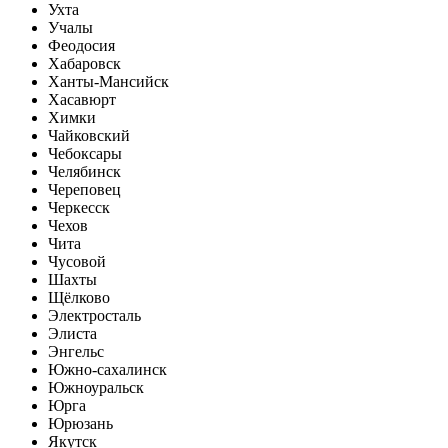
Ухта
Учалы
Феодосия
Хабаровск
Ханты-Мансийск
Хасавюрт
Химки
Чайковский
Чебоксары
Челябинск
Череповец
Черкесск
Чехов
Чита
Чусовой
Шахты
Щёлково
Электросталь
Элиста
Энгельс
Южно-сахалинск
Южноуральск
Юрга
Юрюзань
Якутск