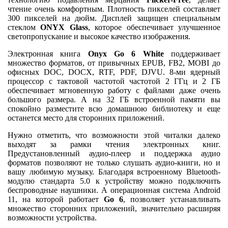
чтение очень комфортным. Плотность пикселей составляет
300 пикселей на дюйм. Дисплей защищен специальным
стеклом
ONYX Glass
, которое обеспечивает улучшенное
светопропускание и высокое качество изображения.
Электронная книга
Onyx Go 6
White
поддерживает
множество форматов, от привычных EPUB, FB2, MOBI до
офисных DOC, DOCX, RTF, PDF, DJVU. 8-ми ядерный
процессор с тактовой частотой частотой 2 ГГц и 2 ГБ
обеспечивает мгновенную работу с файлами даже очень
большого размера. А на 32 ГБ встроенной памяти вы
спокойно разместите всю домашнюю библиотеку и еще
останется место для сторонних приложений.
Нужно отметить, что возможности этой читалки далеко
выходят за рамки чтения электронных книг.
Предустановленный аудио-плеер и поддержка аудио
форматов позволяют не только слушать аудио-книги, но и
вашу любимую музыку. Благодаря встроенному Bluetooth-
модулю стандарта 5.0 к устройству можно подключить
беспроводные наушники. А операционная система Android
11, на которой работает
Go 6
, позволяет устанавливать
множество сторонних приложений, значительно расширяя
возможности устройства.