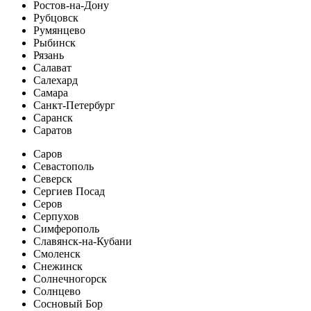
Ростов-на-Дону
Рубцовск
Румянцево
Рыбинск
Рязань
Салават
Салехард
Самара
Санкт-Петербург
Саранск
Саратов
Саров
Севастополь
Северск
Сергиев Посад
Серов
Серпухов
Симферополь
Славянск-на-Кубани
Смоленск
Снежинск
Солнечногорск
Солнцево
Сосновый Бор