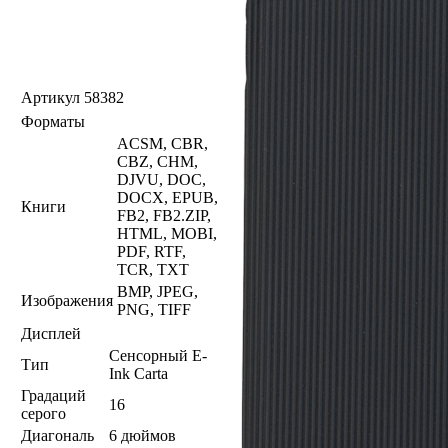
Артикул
58382
Форматы
ACSM, CBR,
CBZ, CHM,
DJVU, DOC,
DOCX, EPUB,
Книги
FB2, FB2.ZIP,
HTML, MOBI,
PDF, RTF,
TCR, TXT
BMP, JPEG,
Изображения
PNG, TIFF
Дисплей
Сенсорный E-
Тип
Ink Carta
Градаций
16
серого
Диагональ
6 дюймов