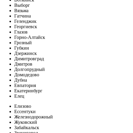
Выборг
Вязьма
Гатчина
Геленджик
Георгиевск
Глазов
Горно-Алтайск
Грозный
Губкин
Дзержинск
Димитровград
Дмитров
Долгопрудный
Домодедово
Дубна
Евпатория
Екатеринбург
Елец
Елизово
Ессентуки
Железнодорожный
Жуковский
Забайкальск
Звенигород