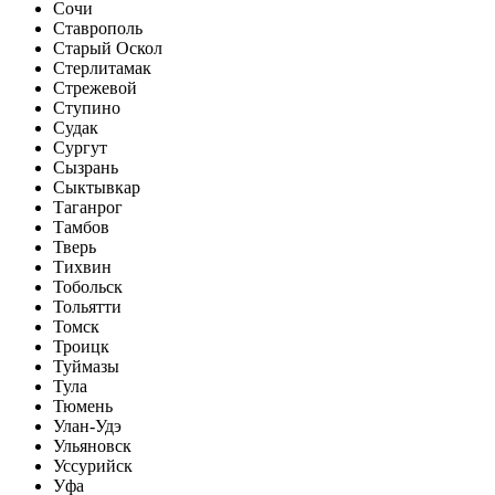
Сочи
Ставрополь
Старый Оскол
Стерлитамак
Стрежевой
Ступино
Судак
Сургут
Сызрань
Сыктывкар
Таганрог
Тамбов
Тверь
Тихвин
Тобольск
Тольятти
Томск
Троицк
Туймазы
Тула
Тюмень
Улан-Удэ
Ульяновск
Уссурийск
Уфа