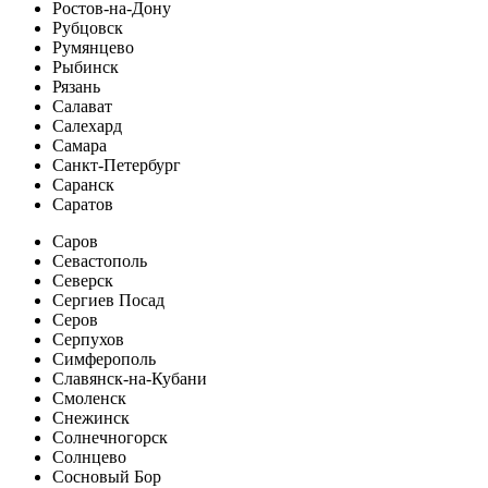
Ростов-на-Дону
Рубцовск
Румянцево
Рыбинск
Рязань
Салават
Салехард
Самара
Санкт-Петербург
Саранск
Саратов
Саров
Севастополь
Северск
Сергиев Посад
Серов
Серпухов
Симферополь
Славянск-на-Кубани
Смоленск
Снежинск
Солнечногорск
Солнцево
Сосновый Бор