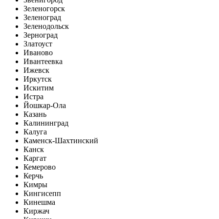
Зеленогорск
Зеленоград
Зеленодольск
Зерноград
Златоуст
Иваново
Ивантеевка
Ижевск
Иркутск
Искитим
Истра
Йошкар-Ола
Казань
Калининград
Калуга
Каменск-Шахтинский
Канск
Каргат
Кемерово
Керчь
Кимры
Кингисепп
Кинешма
Киржач