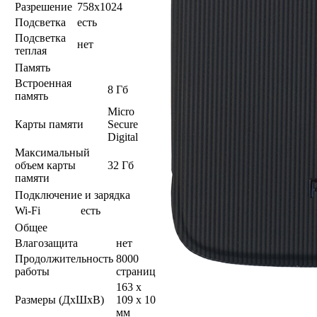
Разрешение
758x1024
Подсветка
есть
Подсветка
нет
теплая
Память
Встроенная
8 Гб
память
Micro
Карты памяти
Secure
Digital
Максимальный
объем карты
32 Гб
памяти
Подключение и зарядка
Wi-Fi
есть
Общее
Влагозащита
нет
Продолжительность
8000
работы
страниц
163 x
Размеры (ДхШхВ)
109 x 10
мм