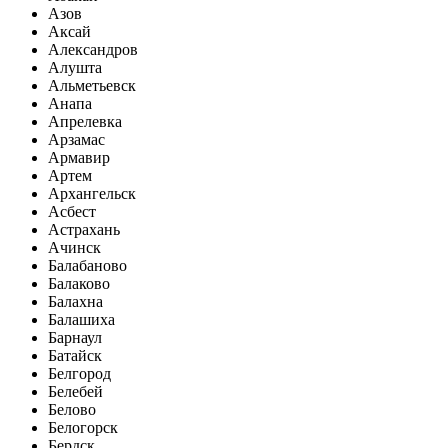
Азов
Аксай
Александров
Алушта
Альметьевск
Анапа
Апрелевка
Арзамас
Армавир
Артем
Архангельск
Асбест
Астрахань
Ачинск
Балабаново
Балаково
Балахна
Балашиха
Барнаул
Батайск
Белгород
Белебей
Белово
Белогорск
Бердск