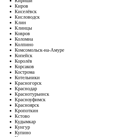
Кириши
Киров
Киселёвск
Кисловодск
Клин
Клинцы
Ковров
Коломна
Колпино
Комсомольск-на-Амуре
Копейск
Королёв
Корсаков
Кострома
Котельники
Красногорск
Краснодар
Краснотурьинск
Красноуфимск
Красноярск
Кропоткин
Кстово
Кудымкар
Кунгур
Купино