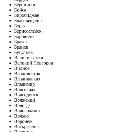
Березники
Бийск
Биробиджан
Благовещенск
Борзя
Борисоглебск
Боровичи
Братск
Брянск
Бугульма
Великие Луки
Великий Новгород
Видное
Владивосток
Владикавказ
Владимир
Волгоград
Волгодонск
Волжский
Вологда
Волоколамск
Волхов
Воронеж
Воскресенск
Воткинск