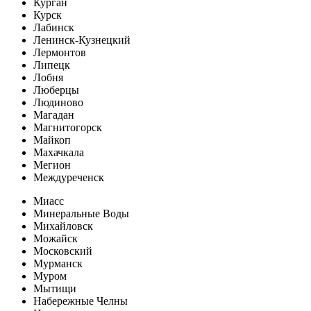
Курган
Курск
Лабинск
Ленинск-Кузнецкий
Лермонтов
Липецк
Лобня
Люберцы
Людиново
Магадан
Магнитогорск
Майкоп
Махачкала
Мегион
Междуреченск
Миасс
Минеральные Воды
Михайловск
Можайск
Московский
Мурманск
Муром
Мытищи
Набережные Челны