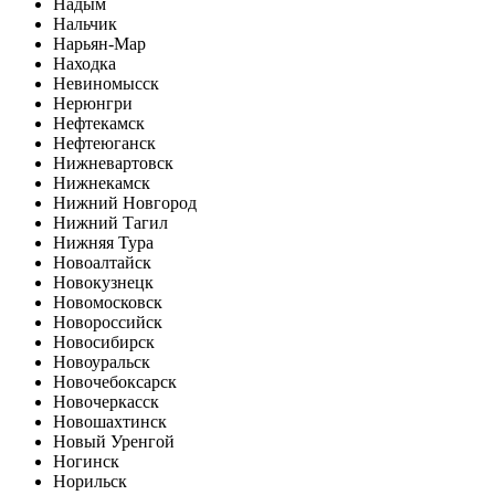
Надым
Нальчик
Нарьян-Мар
Находка
Невиномысск
Нерюнгри
Нефтекамск
Нефтеюганск
Нижневартовск
Нижнекамск
Нижний Новгород
Нижний Тагил
Нижняя Тура
Новоалтайск
Новокузнецк
Новомосковск
Новороссийск
Новосибирск
Новоуральск
Новочебоксарск
Новочеркасск
Новошахтинск
Новый Уренгой
Ногинск
Норильск