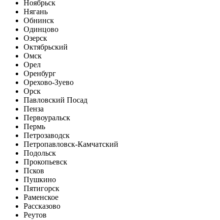
Ноябрьск
Нягань
Обнинск
Одинцово
Озерск
Октябрьский
Омск
Орел
Оренбург
Орехово-Зуево
Орск
Павловский Посад
Пенза
Первоуральск
Пермь
Петрозаводск
Петропавловск-Камчатский
Подольск
Прокопьевск
Псков
Пушкино
Пятигорск
Раменское
Рассказово
Реутов