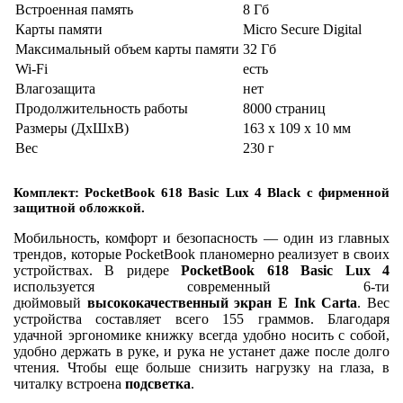
Встроенная память
8 Гб
Карты памяти
Micro Secure Digital
Максимальный объем карты памяти
32 Гб
Wi-Fi
есть
Влагозащита
нет
Продолжительность работы
8000 страниц
Размеры (ДхШхВ)
163 x 109 x 10 мм
Вес
230 г
Комплект: PocketBook 618 Basic Lux 4 Black
с фирменной
защитной обложкой.
Мобильность, комфорт и безопасность — один из главных
трендов, которые PocketBook планомерно реализует в своих
устройствах. В ридере
PocketBook 618 Basic Lux 4
используется современный 6-ти
дюймовый
высококачественный экран E Ink Carta
. Вес
устройства составляет всего 155 граммов. Благодаря
удачной эргономике книжку всегда удобно носить с собой,
удобно держать в руке, и рука не устанет даже после долго
чтения. Чтобы еще больше снизить нагрузку на глаза, в
читалку встроена
подсветка
.