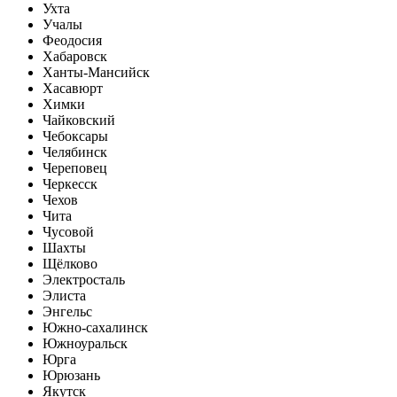
Ухта
Учалы
Феодосия
Хабаровск
Ханты-Мансийск
Хасавюрт
Химки
Чайковский
Чебоксары
Челябинск
Череповец
Черкесск
Чехов
Чита
Чусовой
Шахты
Щёлково
Электросталь
Элиста
Энгельс
Южно-сахалинск
Южноуральск
Юрга
Юрюзань
Якутск