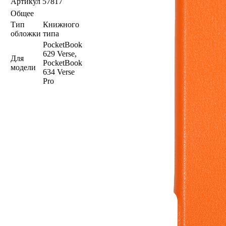
Артикул
57817
Общее
Тип
Книжного
обложки
типа
PocketBook
629 Verse,
Для
PocketBook
модели
634 Verse
Pro