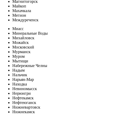
Магнитогорск
Майкоп
Махачкала
Мегион
Междуреченск
Миасс
Минеральные Воды
Михайловск
Можайск
Московский
Мурманск
Муром
Мытищи
Набережные Челны
Надым
Нальчик
Нарьян-Мар
Находка
Невиномысск
Нерюнгри
Нефтекамск
Нефтеюганск
Нижневартовск
Нижнекамск