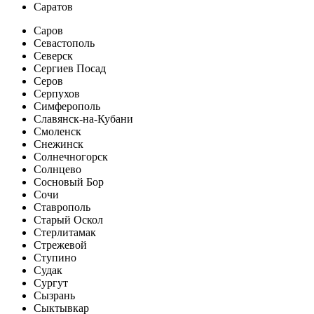
Саратов
Саров
Севастополь
Северск
Сергиев Посад
Серов
Серпухов
Симферополь
Славянск-на-Кубани
Смоленск
Снежинск
Солнечногорск
Солнцево
Сосновый Бор
Сочи
Ставрополь
Старый Оскол
Стерлитамак
Стрежевой
Ступино
Судак
Сургут
Сызрань
Сыктывкар