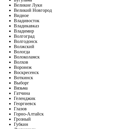
Великие Луки
Великий Новгород
Видное
Владивосток
Владикавказ
Владимир
Волгоград
Волгодонск
Волжский
Вологда
Волоколамск
Волхов
Воронеж
Воскресенск
Воткинск
Выборг
Вязьма
Гатчина
Геленджик
Георгиевск
Глазов
Горно-Алтайск
Грозный
Губкин