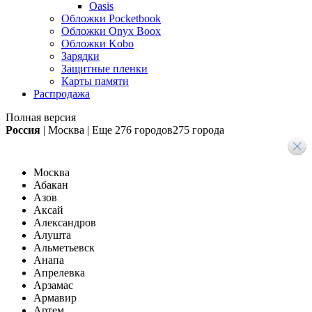
Oasis
Обложки Pocketbook
Обложки Onyx Boox
Обложки Kobo
Зарядки
Защитные пленки
Карты памяти
Распродажа
Полная версия
Россия
|
Москва
|
Еще
276 городов
275 города
Москва
Абакан
Азов
Аксай
Александров
Алушта
Альметьевск
Анапа
Апрелевка
Арзамас
Армавир
Артем