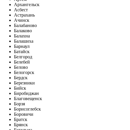
Архангельск
Асбест
Астрахань
Ачинск
Балабаново
Балаково
Балахна
Балашиха
Барнаул
Батайск
Белгород
Белебей
Белово
Белогорск
Бердск
Березники
Бийск
Биробиджан
Благовещенск
Борзя
Борисоглебск
Боровичи
Братск
Брянск
Бугульма