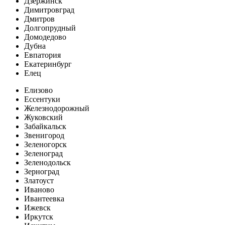
Дзержинск
Димитровград
Дмитров
Долгопрудный
Домодедово
Дубна
Евпатория
Екатеринбург
Елец
Елизово
Ессентуки
Железнодорожный
Жуковский
Забайкальск
Звенигород
Зеленогорск
Зеленоград
Зеленодольск
Зерноград
Златоуст
Иваново
Ивантеевка
Ижевск
Иркутск