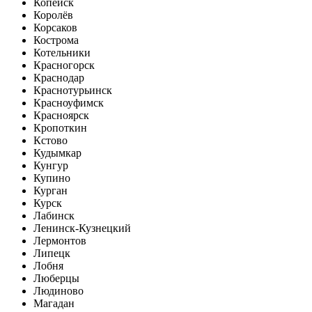
Копейск
Королёв
Корсаков
Кострома
Котельники
Красногорск
Краснодар
Краснотурьинск
Красноуфимск
Красноярск
Кропоткин
Кстово
Кудымкар
Кунгур
Купино
Курган
Курск
Лабинск
Ленинск-Кузнецкий
Лермонтов
Липецк
Лобня
Люберцы
Людиново
Магадан