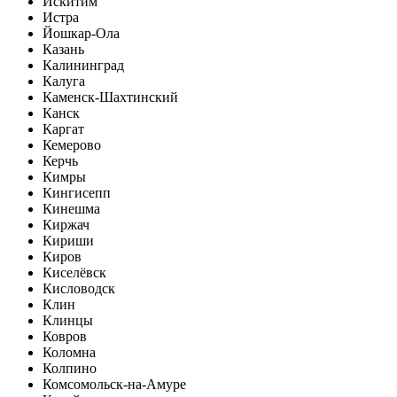
Искитим
Истра
Йошкар-Ола
Казань
Калининград
Калуга
Каменск-Шахтинский
Канск
Каргат
Кемерово
Керчь
Кимры
Кингисепп
Кинешма
Киржач
Кириши
Киров
Киселёвск
Кисловодск
Клин
Клинцы
Ковров
Коломна
Колпино
Комсомольск-на-Амуре