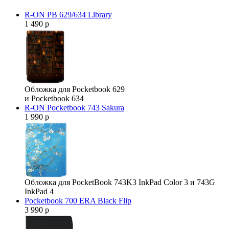
R-ON PB 629/634 Library
1 490 р
Обложка для Pocketbook 629
и Pocketbook 634
R-ON Pocketbook 743 Sakura
1 990 р
Обложка для PocketBook 743K3 InkPad Color 3 и 743G
InkPad 4
Pocketbook 700 ERA Black Flip
3 990 р