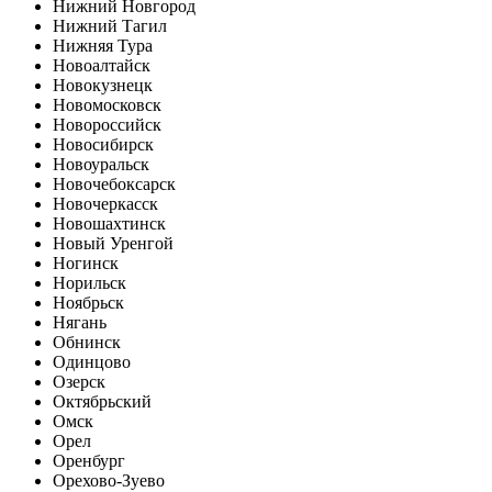
Нижний Новгород
Нижний Тагил
Нижняя Тура
Новоалтайск
Новокузнецк
Новомосковск
Новороссийск
Новосибирск
Новоуральск
Новочебоксарск
Новочеркасск
Новошахтинск
Новый Уренгой
Ногинск
Норильск
Ноябрьск
Нягань
Обнинск
Одинцово
Озерск
Октябрьский
Омск
Орел
Оренбург
Орехово-Зуево