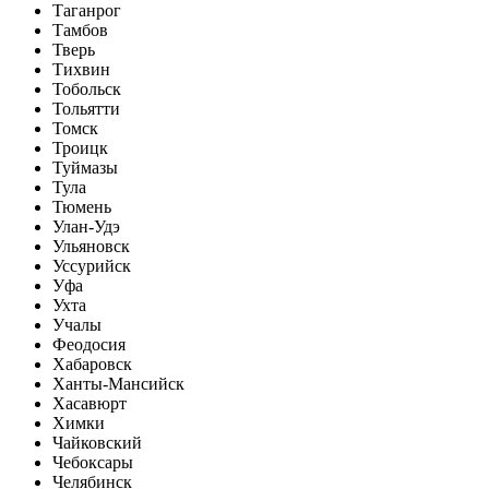
Таганрог
Тамбов
Тверь
Тихвин
Тобольск
Тольятти
Томск
Троицк
Туймазы
Тула
Тюмень
Улан-Удэ
Ульяновск
Уссурийск
Уфа
Ухта
Учалы
Феодосия
Хабаровск
Ханты-Мансийск
Хасавюрт
Химки
Чайковский
Чебоксары
Челябинск