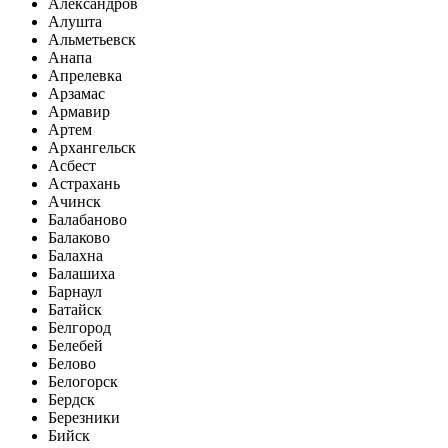
Александров
Алушта
Альметьевск
Анапа
Апрелевка
Арзамас
Армавир
Артем
Архангельск
Асбест
Астрахань
Ачинск
Балабаново
Балаково
Балахна
Балашиха
Барнаул
Батайск
Белгород
Белебей
Белово
Белогорск
Бердск
Березники
Бийск