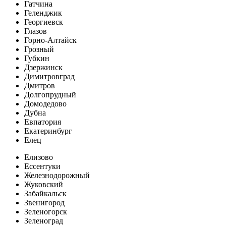
Гатчина
Геленджик
Георгиевск
Глазов
Горно-Алтайск
Грозный
Губкин
Дзержинск
Димитровград
Дмитров
Долгопрудный
Домодедово
Дубна
Евпатория
Екатеринбург
Елец
Елизово
Ессентуки
Железнодорожный
Жуковский
Забайкальск
Звенигород
Зеленогорск
Зеленоград