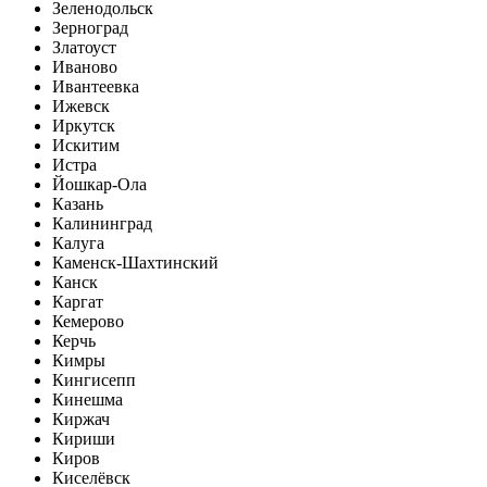
Зеленодольск
Зерноград
Златоуст
Иваново
Ивантеевка
Ижевск
Иркутск
Искитим
Истра
Йошкар-Ола
Казань
Калининград
Калуга
Каменск-Шахтинский
Канск
Каргат
Кемерово
Керчь
Кимры
Кингисепп
Кинешма
Киржач
Кириши
Киров
Киселёвск