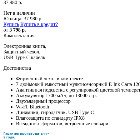
37 980 р.
Нет в наличии
Юрлица:
37 980 р.
Купить
Купить в кредит
?
от
3 798 р.
Комплектация
Электронная книга,
Защитный чехол,
USB Type-C кабель
Достоинства
Фирменный чехол в комплекте
7-дюймовый емкостный мультисенсорный E-Ink Carta 12
Адаптивная подсветка c регулировкой цветовой темпер
Аккумулятор 1700 мАч, до 13000 стр.
Двухъядерный процессор
Wi-Fi, Bluetooth
Динамики, гиродатчик, USB Type C
Влагозащита по стандарту IPX8
Всеядность форматов, встроенные словари
Гарантия производителя –
2 года.