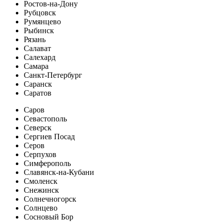
Ростов-на-Дону
Рубцовск
Румянцево
Рыбинск
Рязань
Салават
Салехард
Самара
Санкт-Петербург
Саранск
Саратов
Саров
Севастополь
Северск
Сергиев Посад
Серов
Серпухов
Симферополь
Славянск-на-Кубани
Смоленск
Снежинск
Солнечногорск
Солнцево
Сосновый Бор