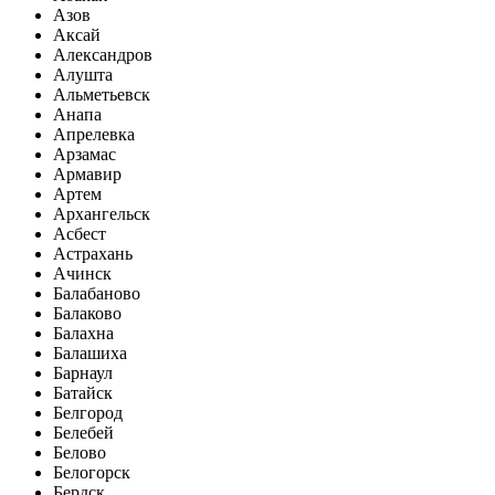
Азов
Аксай
Александров
Алушта
Альметьевск
Анапа
Апрелевка
Арзамас
Армавир
Артем
Архангельск
Асбест
Астрахань
Ачинск
Балабаново
Балаково
Балахна
Балашиха
Барнаул
Батайск
Белгород
Белебей
Белово
Белогорск
Бердск