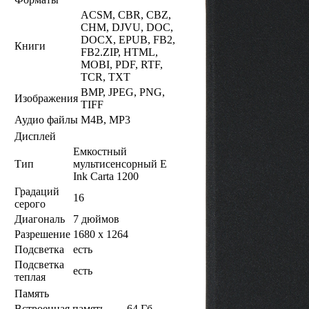
ACSM, CBR, CBZ,
CHM, DJVU, DOC,
DOCX, EPUB, FB2,
Книги
FB2.ZIP, HTML,
MOBI, PDF, RTF,
TCR, TXT
BMP, JPEG, PNG,
Изображения
TIFF
Аудио файлы
M4B, MP3
Дисплей
Емкостный
Тип
мультисенсорный E
Ink Carta 1200
Градаций
16
серого
Диагональ
7 дюймов
Разрешение
1680 x 1264
Подсветка
есть
Подсветка
есть
теплая
Память
Встроенная память
64 Гб