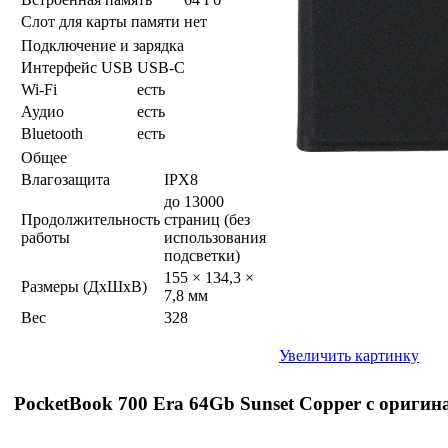
Слот для карты памяти
нет
Подключение и зарядка
Интерфейс USB
USB-C
Wi-Fi
есть
Аудио
есть
Bluetooth
есть
Общее
Влагозащита
IPX8
до 13000
Продолжительность
страниц (без
работы
использования
подсветки)
155 × 134,3 ×
Размеры (ДхШхВ)
7,8 мм
Вес
328
Увеличить картинку
PocketBook 700 Era 64Gb Sunset Copper с оригин