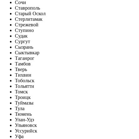
Сочи
Ставрополь
Старый Оскол
Стерлитамак
Стрежевой
Ступино
Судак
Сургут
Сызрань
Сыктывкар
Таганрог
Тамбов
Тверь
Тихвин
Тобольск
Тольятти
Томск
Троицк
Туймазы
Тула
Тюмень
Улан-Удэ
Ульяновск
Уссурийск
Уфа