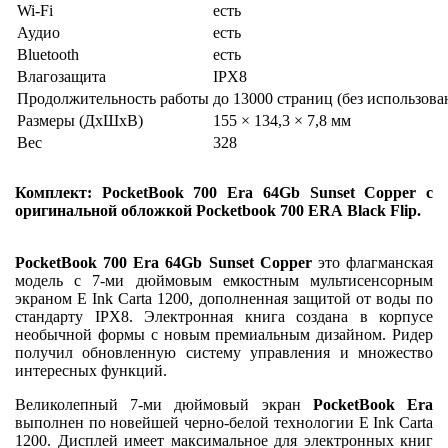
Wi-Fi
есть
Аудио
есть
Bluetooth
есть
Влагозащита
IPX8
Продолжительность работы
до 13000 страниц (без использова
Размеры (ДхШхВ)
155 × 134,3 × 7,8 мм
Вес
328
Комплект: PocketBook 700 Era 64Gb Sunset Copper с
оригинальной обло
жкой
Pocketbook 700 ERA
Black Flip.
PocketBook 700 Era 64Gb Sunset Copper
это флагманская
модель с 7-ми дюймовым емкостным мультисенсорным
экраном E Ink Carta 1200, дополненная защитой от воды по
стандарту IPX8. Электронная книга создана в корпусе
необычной формы с новым премиальным дизайном. Ридер
получил обновленную систему управления и множество
интересных функций.
Великолепный 7-ми дюймовый экран
PocketBook Era
выполнен по новейшей черно-белой технологии E Ink Carta
1200. Дисплей имеет максимальное для электронных книг