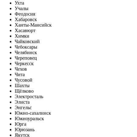
Ухта
Учалы
Феодосия
Хабаровск
Ханты-Мансийск
Хасавюрт
Химки
Чайковский
Чебоксары
Челябинск
Череповец
Черкесск
Чехов
Чита
Чусовой
Шахты
Щёлково
Электросталь
Элиста
Энгельс
Южно-сахалинск
Южноуральск
Юрга
Юрюзань
Якутск