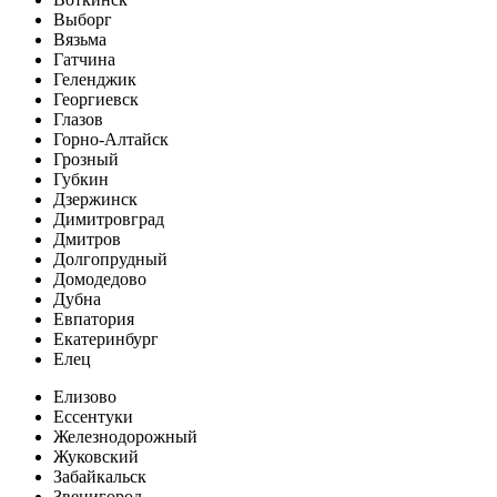
Выборг
Вязьма
Гатчина
Геленджик
Георгиевск
Глазов
Горно-Алтайск
Грозный
Губкин
Дзержинск
Димитровград
Дмитров
Долгопрудный
Домодедово
Дубна
Евпатория
Екатеринбург
Елец
Елизово
Ессентуки
Железнодорожный
Жуковский
Забайкальск
Звенигород