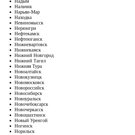
Надым
Нальчик
Нарьян-Мар
Находка
Невиномысск
Нерюнгри
Нефтекамск
Нефтеюганск
Нижневартовск
Нижнекамск
Нижний Новгород
Нижний Тагил
Нижняя Тура
Новоалтайск
Новокузнецк
Новомосковск
Новороссийск
Новосибирск
Новоуральск
Новочебоксарск
Новочеркасск
Новошахтинск
Новый Уренгой
Ногинск
Норильск