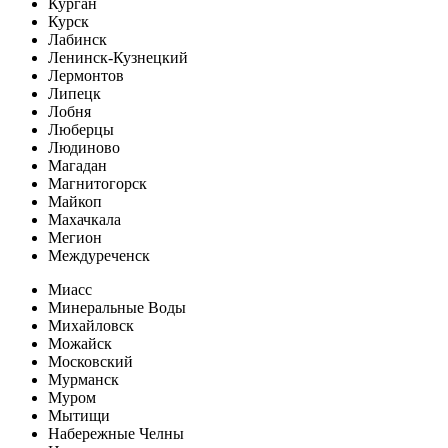
Курган
Курск
Лабинск
Ленинск-Кузнецкий
Лермонтов
Липецк
Лобня
Люберцы
Людиново
Магадан
Магнитогорск
Майкоп
Махачкала
Мегион
Междуреченск
Миасс
Минеральные Воды
Михайловск
Можайск
Московский
Мурманск
Муром
Мытищи
Набережные Челны