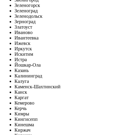
Зеленогорск
Зеленоград
Зеленодольск
Зерноград
Златоуст
Иваново
Ивантеевка
Ижевск
Иркутск
Искитим
Истра
Йошкар-Ола
Казань
Калининград
Калуга
Каменск-Шахтинский
Канск
Каргат
Кемерово
Керчь
Кимры
Кингисепп
Кинешма
Киржач