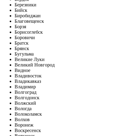
Березники
Бийск
Биробиджан
Благовещенск
Борзя
Борисоглебск
Боровичи
Братск
Брянск
Бугульма
Великие Луки
Великий Новгород
Видное
Владивосток
Владикавказ
Владимир
Волгоград
Волгодонск
Волжский
Вологда
Волоколамск
Волхов
Воронеж
Воскресенск
Воткинск