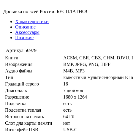
Доставка по всей России: БЕСПЛАТНО!
Характеристики
Описание
Аксессуары
Похожие
Артикул
56979
Книги
ACSM, CBR, CBZ, CHM, DJVU, D
Изображения
BMP, JPEG, PNG, TIFF
Аудио файлы
M4B, MP3
Тип
Емкостный мультисенсорный E Ink
Градаций серого
16
Диагональ
7 дюймов
Разрешение
1680 x 1264
Подсветка
есть
Подсветка теплая
есть
Встроенная память
64 Гб
Слот для карты памяти
нет
Интерфейс USB
USB-C