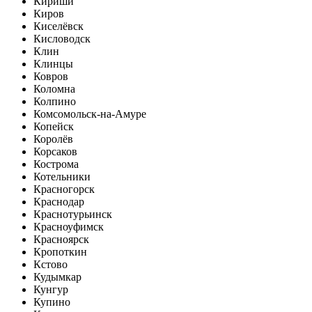
Кириши
Киров
Киселёвск
Кисловодск
Клин
Клинцы
Ковров
Коломна
Колпино
Комсомольск-на-Амуре
Копейск
Королёв
Корсаков
Кострома
Котельники
Красногорск
Краснодар
Краснотурьинск
Красноуфимск
Красноярск
Кропоткин
Кстово
Кудымкар
Кунгур
Купино