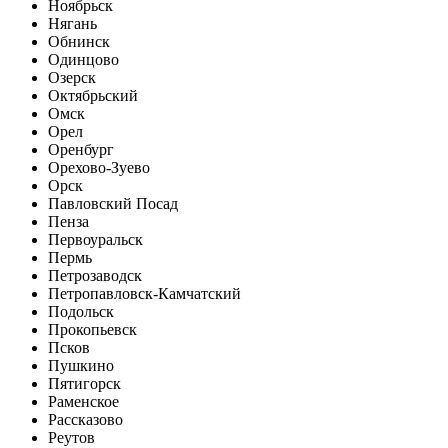
Ноябрьск
Нягань
Обнинск
Одинцово
Озерск
Октябрьский
Омск
Орел
Оренбург
Орехово-Зуево
Орск
Павловский Посад
Пенза
Первоуральск
Пермь
Петрозаводск
Петропавловск-Камчатский
Подольск
Прокопьевск
Псков
Пушкино
Пятигорск
Раменское
Рассказово
Реутов