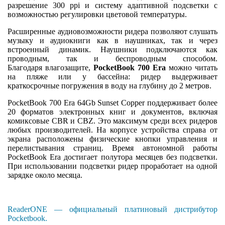
разрешение 300 ppi и систему адаптивной подсветки с
возможностью регулировки цветовой температуры.
Расширенные аудиовозможности ридера позволяют слушать
музыку и аудиокниги как в наушниках, так и через
встроенный динамик. Наушники подключаются как
проводным, так и беспроводным способом.
Благодаря влагозащите,
PocketBook 700 Era
можно читать
на пляже или у бассейна: ридер выдерживает
краткосрочные погружения в воду на глубину до 2 метров.
PocketBook 700 Era 64Gb Sunset Copper поддерживает более
20 форматов электронных книг и документов, включая
комиксовые CBR и CBZ. Это максимум среди всех ридеров
любых производителей. На корпусе устройства справа от
экрана расположены физические кнопки управления и
перелистывания страниц. Время автономной работы
PocketBook Era достигает полутора месяцев без подсветки.
При использовании подсветки ридер проработает на одной
зарядке около месяца.
ReaderONE — официальный платиновый дистрибутор
Pocketbook.