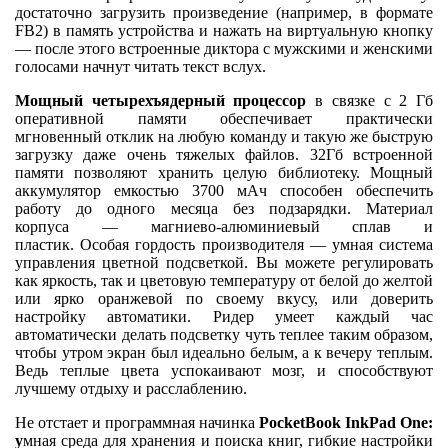
достаточно загрузить произведение (например, в формате
FB2) в память устройства и нажать на виртуальную кнопку
— после этого встроенные диктора с мужскими и женскими
голосами начнут читать текст вслух.
Мощный четырехъядерный процессор
в связке с 2 Гб
оперативной памяти обеспечивает практически
мгновенный отклик на любую команду и такую же быструю
загрузку даже очень тяжелых файлов. 32Гб встроенной
памяти позволяют хранить целую библиотеку. Мощный
аккумулятор емкостью 3700 мАч способен обеспечить
работу до одного месяца без подзарядки. Материал
корпуса — магниево-алюминиевый сплав и
пластик. Особая гордость производителя — умная система
управления цветной подсветкой. Вы можете регулировать
как яркость, так и цветовую температуру от белой до желтой
или ярко оранжевой по своему вкусу, или доверить
настройку автоматики. Ридер умеет каждый час
автоматически делать подсветку чуть теплее таким образом,
чтобы утром экран был идеально белым, а к вечеру теплым.
Ведь теплые цвета успокаивают мозг, и способствуют
лучшему отдыху и расслаблению.
Не отстает и программная начинка
PocketBook InkPad One:
у
мная среда для хранения и поиска книг, гибкие настройки