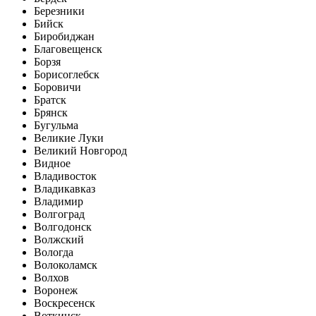
Березники
Бийск
Биробиджан
Благовещенск
Борзя
Борисоглебск
Боровичи
Братск
Брянск
Бугульма
Великие Луки
Великий Новгород
Видное
Владивосток
Владикавказ
Владимир
Волгоград
Волгодонск
Волжский
Вологда
Волоколамск
Волхов
Воронеж
Воскресенск
Воткинск