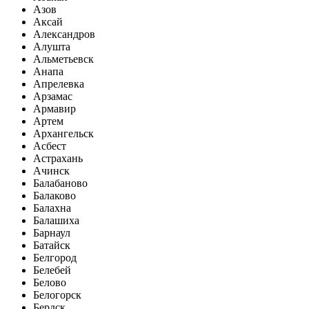
Азов
Аксай
Александров
Алушта
Альметьевск
Анапа
Апрелевка
Арзамас
Армавир
Артем
Архангельск
Асбест
Астрахань
Ачинск
Балабаново
Балаково
Балахна
Балашиха
Барнаул
Батайск
Белгород
Белебей
Белово
Белогорск
Бердск