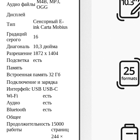
M4B, MP3,
Аудио файлы
OGG
Дисплей
Сенсорный E-
Тип
ink Carta Mobius
Градаций
16
серого
Диагональ
10,3 дюйма
Разрешение
1872 х 1404
Подсветка
есть
Память
Встроенная память
32 Гб
Подключение и зарядка
Интерфейс USB
USB-C
Wi-Fi
есть
Аудио
есть
Bluetooth
есть
Общее
Продолжительность
15000
работы
страниц
244 ×