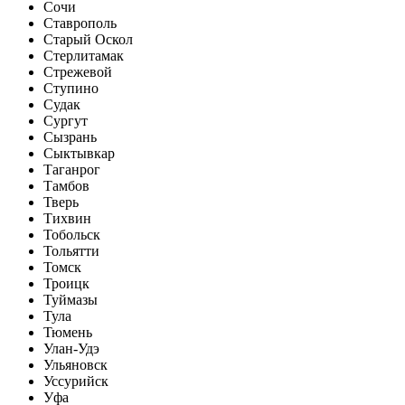
Сочи
Ставрополь
Старый Оскол
Стерлитамак
Стрежевой
Ступино
Судак
Сургут
Сызрань
Сыктывкар
Таганрог
Тамбов
Тверь
Тихвин
Тобольск
Тольятти
Томск
Троицк
Туймазы
Тула
Тюмень
Улан-Удэ
Ульяновск
Уссурийск
Уфа