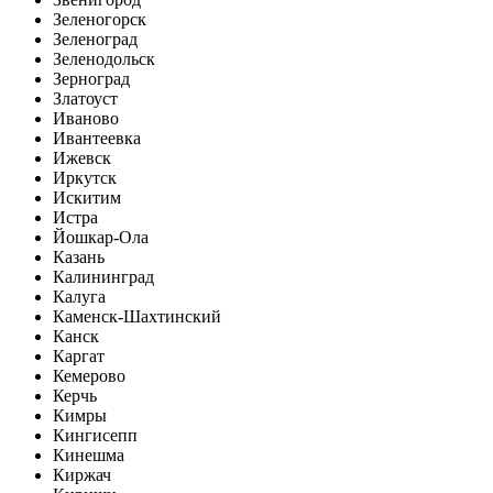
Зеленогорск
Зеленоград
Зеленодольск
Зерноград
Златоуст
Иваново
Ивантеевка
Ижевск
Иркутск
Искитим
Истра
Йошкар-Ола
Казань
Калининград
Калуга
Каменск-Шахтинский
Канск
Каргат
Кемерово
Керчь
Кимры
Кингисепп
Кинешма
Киржач