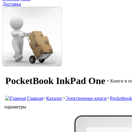
Доставка
PocketBook InkPad One
+ Книги в п
Главная
>
Каталог
>
Электронные книги
>
Pocketbook
параметры