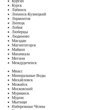
Курган
Курск
Лабинск
Ленинск-Кузнецкий
Лермонтов
Липецк
Лобня
Люберцы
Людиново
Магадан
Магнитогорск
Майкоп
Махачкала
Мегион
Междуреченск
Миасс
Минеральные Воды
Михайловск
Можайск
Московский
Мурманск
Муром
Мытищи
Набережные Челны