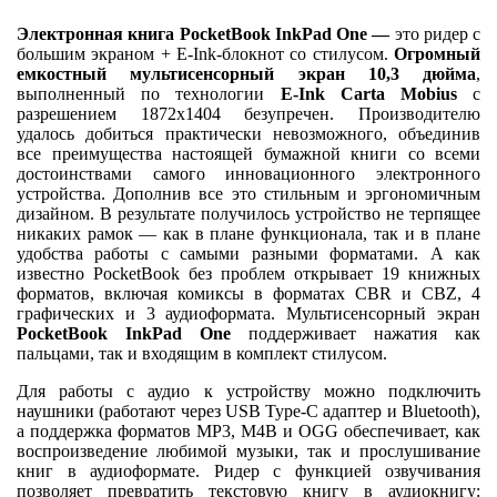
Электронная книга PocketBook InkPad One —
это
ридер с
большим экраном + E-Ink-блокнот со стилусом.
Огромный
емкостный мультисенсорный экран 10,3 дюйма
,
выполненный по технологии
E-Ink Carta Mobius
с
разрешением 1872x1404 безупречен. Производителю
удалось добиться практически невозможного, объединив
все преимущества настоящей бумажной книги со всеми
достоинствами самого инновационного электронного
устройства. Дополнив все это стильным и эргономичным
дизайном. В результате получилось устройство не терпящее
никаких рамок — как в плане функционала, так и в плане
удобства работы с самыми разными форматами. А как
известно PocketBook без проблем открывает 19 книжных
форматов, включая комиксы в форматах CBR и CBZ, 4
графических и 3 аудиоформата. Мультисенсорный экран
PocketBook InkPad One
поддерживает нажатия как
пальцами, так и входящим в комплект стилусом.
Для работы с аудио к устройству можно подключить
наушники (работают через USB Type-C адаптер и Bluetooth),
а поддержка форматов MP3, M4B и OGG обеспечивает, как
воспроизведение любимой музыки, так и прослушивание
книг в аудиоформате. Ридер с функцией озвучивания
позволяет превратить текстовую книгу в аудиокнигу: