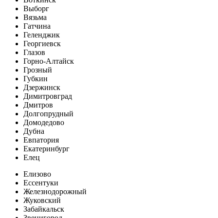
Выборг
Вязьма
Гатчина
Геленджик
Георгиевск
Глазов
Горно-Алтайск
Грозный
Губкин
Дзержинск
Димитровград
Дмитров
Долгопрудный
Домодедово
Дубна
Евпатория
Екатеринбург
Елец
Елизово
Ессентуки
Железнодорожный
Жуковский
Забайкальск
Звенигород