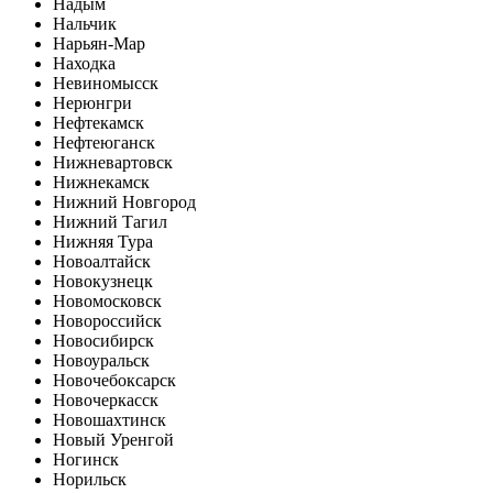
Надым
Нальчик
Нарьян-Мар
Находка
Невиномысск
Нерюнгри
Нефтекамск
Нефтеюганск
Нижневартовск
Нижнекамск
Нижний Новгород
Нижний Тагил
Нижняя Тура
Новоалтайск
Новокузнецк
Новомосковск
Новороссийск
Новосибирск
Новоуральск
Новочебоксарск
Новочеркасск
Новошахтинск
Новый Уренгой
Ногинск
Норильск