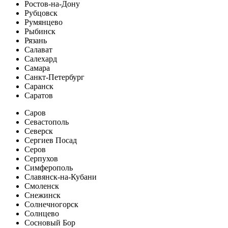
Ростов-на-Дону
Рубцовск
Румянцево
Рыбинск
Рязань
Салават
Салехард
Самара
Санкт-Петербург
Саранск
Саратов
Саров
Севастополь
Северск
Сергиев Посад
Серов
Серпухов
Симферополь
Славянск-на-Кубани
Смоленск
Снежинск
Солнечногорск
Солнцево
Сосновый Бор