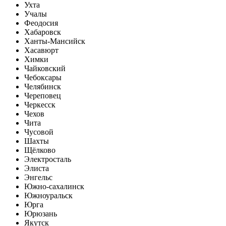
Ухта
Учалы
Феодосия
Хабаровск
Ханты-Мансийск
Хасавюрт
Химки
Чайковский
Чебоксары
Челябинск
Череповец
Черкесск
Чехов
Чита
Чусовой
Шахты
Щёлково
Электросталь
Элиста
Энгельс
Южно-сахалинск
Южноуральск
Юрга
Юрюзань
Якутск