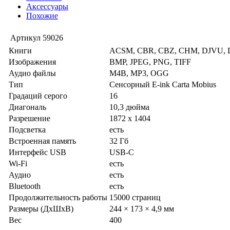
Аксессуары
Похожие
Артикул
59026
Книги
ACSM, CBR, CBZ, CHM, DJVU, D
Изображения
BMP, JPEG, PNG, TIFF
Аудио файлы
M4B, MP3, OGG
Тип
Сенсорный E-ink Carta Mobius
Градаций серого
16
Диагональ
10,3 дюйма
Разрешение
1872 х 1404
Подсветка
есть
Встроенная память
32 Гб
Интерфейс USB
USB-C
Wi-Fi
есть
Аудио
есть
Bluetooth
есть
Продолжительность работы
15000 страниц
Размеры (ДхШхВ)
244 × 173 × 4,9 мм
Вес
400