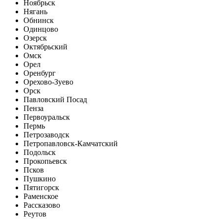
Ноябрьск
Нягань
Обнинск
Одинцово
Озерск
Октябрьский
Омск
Орел
Оренбург
Орехово-Зуево
Орск
Павловский Посад
Пенза
Первоуральск
Пермь
Петрозаводск
Петропавловск-Камчатский
Подольск
Прокопьевск
Псков
Пушкино
Пятигорск
Раменское
Рассказово
Реутов