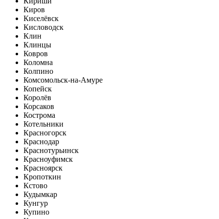
Кириши
Киров
Киселёвск
Кисловодск
Клин
Клинцы
Ковров
Коломна
Колпино
Комсомольск-на-Амуре
Копейск
Королёв
Корсаков
Кострома
Котельники
Красногорск
Краснодар
Краснотурьинск
Красноуфимск
Красноярск
Кропоткин
Кстово
Кудымкар
Кунгур
Купино