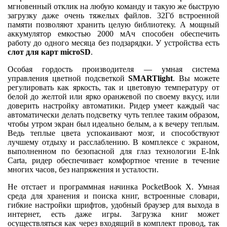
мгновенный отклик на любую команду и такую же быструю
загрузку даже очень тяжелых файлов. 32Гб встроенной
памяти позволяют хранить целую библиотеку. А мощный
аккумулятор емкостью 2000 мАч способен обеспечить
работу до одного месяца без подзарядки. У устройства есть
слот для карт microSD
.
Особая гордость производителя — умная система
управления цветной подсветкой
SMARTlight
. Вы можете
регулировать как яркость, так и цветовую температуру от
белой до желтой или ярко оранжевой по своему вкусу, или
доверить настройку автоматики. Ридер умеет каждый час
автоматически делать подсветку чуть теплее таким образом,
чтобы утром экран был идеально белым, а к вечеру теплым.
Ведь теплые цвета успокаивают мозг, и способствуют
лучшему отдыху и расслаблению. В комплексе с экраном,
выполненном по безопасной для глаз технологии E-Ink
Carta, ридер обеспечивает комфортное чтение в течение
многих часов, без напряжения и усталости.
Не отстает и программная начинка PocketBook X. Умная
среда для хранения и поиска книг, встроенные словари,
гибкие настройки шрифтов, удобный браузер для выхода в
интернет, есть даже игры. Загрузка книг может
осуществляться как через входящий в комплект провод, так