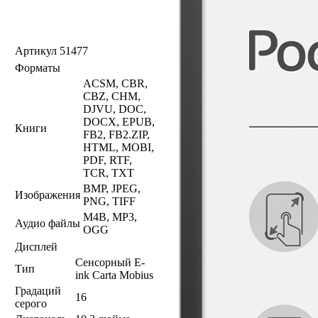
Артикул
51477
Форматы
ACSM, CBR,
CBZ, CHM,
DJVU, DOC,
DOCX, EPUB,
Книги
FB2, FB2.ZIP,
HTML, MOBI,
PDF, RTF,
TCR, TXT
BMP, JPEG,
Изображения
PNG, TIFF
M4B, MP3,
Аудио файлы
OGG
Дисплей
Сенсорный E-
Тип
ink Carta Mobius
Градаций
16
серого