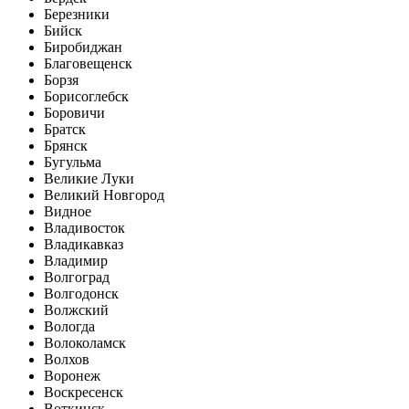
Березники
Бийск
Биробиджан
Благовещенск
Борзя
Борисоглебск
Боровичи
Братск
Брянск
Бугульма
Великие Луки
Великий Новгород
Видное
Владивосток
Владикавказ
Владимир
Волгоград
Волгодонск
Волжский
Вологда
Волоколамск
Волхов
Воронеж
Воскресенск
Воткинск