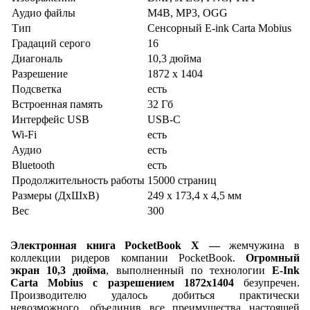
Аудио файлы
M4B, MP3, OGG
Тип
Сенсорный E-ink Carta Mobius
Градаций серого
16
Диагональ
10,3 дюйма
Разрешение
1872 х 1404
Подсветка
есть
Встроенная память
32 Гб
Интерфейс USB
USB-C
Wi-Fi
есть
Аудио
есть
Bluetooth
есть
Продолжительность работы
15000 страниц
Размеры (ДхШхВ)
249 x 173,4 x 4,5 мм
Вес
300
Электронная книга PocketBook X —
жемчужина в
коллекции ридеров компании PocketBook.
Огромный
экран 10,3 дюйма
, выполненный по технологии
E-Ink
Carta Mobius с разрешением 1872x1404
безупречен.
Производителю удалось добиться практически
невозможного, объединив все преимущества настоящей