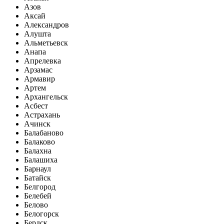
Азов
Аксай
Александров
Алушта
Альметьевск
Анапа
Апрелевка
Арзамас
Армавир
Артем
Архангельск
Асбест
Астрахань
Ачинск
Балабаново
Балаково
Балахна
Балашиха
Барнаул
Батайск
Белгород
Белебей
Белово
Белогорск
Бердск