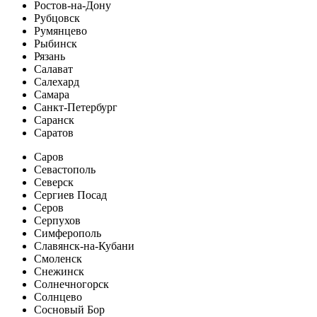
Ростов-на-Дону
Рубцовск
Румянцево
Рыбинск
Рязань
Салават
Салехард
Самара
Санкт-Петербург
Саранск
Саратов
Саров
Севастополь
Северск
Сергиев Посад
Серов
Серпухов
Симферополь
Славянск-на-Кубани
Смоленск
Снежинск
Солнечногорск
Солнцево
Сосновый Бор