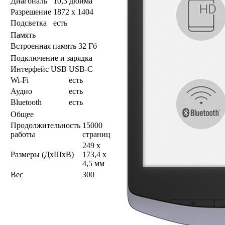
Диагональ
10,3 дюйма
Разрешение
1872 х 1404
Подсветка
есть
Память
Встроенная память
32 Гб
Подключение и зарядка
Интерфейс USB
USB-C
Wi-Fi
есть
Аудио
есть
Bluetooth
есть
Общее
Продолжительность
15000
работы
страниц
249 x
Размеры (ДхШхВ)
173,4 x
4,5 мм
Вес
300