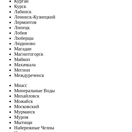
Курган
Курск
Лабинск
Ленинск-Кузнецкий
Лермонтов
Липецк
Лобня
Люберцы
Людиново
Магадан
Магнитогорск
Майкоп
Махачкала
Мегион
Междуреченск
Миасс
Минеральные Воды
Михайловск
Можайск
Московский
Мурманск
Муром
Мытищи
Набережные Челны