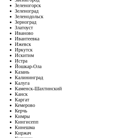
Зеленогорск
Зеленоград
Зеленодольск
Зерноград
Златоуст
Иваново
Ивантеевка
Ижевск
Иркутск
Искитим
Истра
Йошкар-Ола
Казань
Калининград
Калуга
Каменск-Шахтинский
Канск
Каргат
Кемерово
Керчь
Кимры
Кингисепп
Кинешма
Киржач