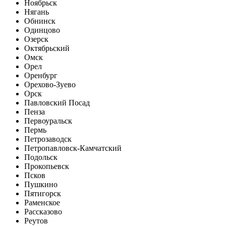
Ноябрьск
Нягань
Обнинск
Одинцово
Озерск
Октябрьский
Омск
Орел
Оренбург
Орехово-Зуево
Орск
Павловский Посад
Пенза
Первоуральск
Пермь
Петрозаводск
Петропавловск-Камчатский
Подольск
Прокопьевск
Псков
Пушкино
Пятигорск
Раменское
Рассказово
Реутов