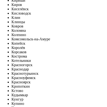
Кириши
Киров
Киселёвск
Кисловодск
Клин
Клинцы
Ковров
Коломна
Колпино
Комсомольск-на-Амуре
Копейск
Королёв
Корсаков
Кострома
Котельники
Красногорск
Краснодар
Краснотурьинск
Красноуфимск
Красноярск
Кропоткин
Кстово
Кудымкар
Кунгур
Купино