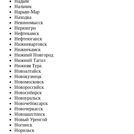
Надым
Нальчик
Нарьян-Мар
Находка
Невиномысск
Нерюнгри
Нефтекамск
Нефтеюганск
Нижневартовск
Нижнекамск
Нижний Новгород
Нижний Тагил
Нижняя Тура
Новоалтайск
Новокузнецк
Новомосковск
Новороссийск
Новосибирск
Новоуральск
Новочебоксарск
Новочеркасск
Новошахтинск
Новый Уренгой
Ногинск
Норильск