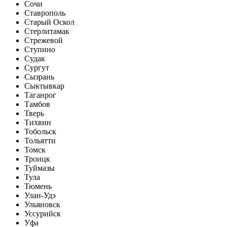
Сочи
Ставрополь
Старый Оскол
Стерлитамак
Стрежевой
Ступино
Судак
Сургут
Сызрань
Сыктывкар
Таганрог
Тамбов
Тверь
Тихвин
Тобольск
Тольятти
Томск
Троицк
Туймазы
Тула
Тюмень
Улан-Удэ
Ульяновск
Уссурийск
Уфа