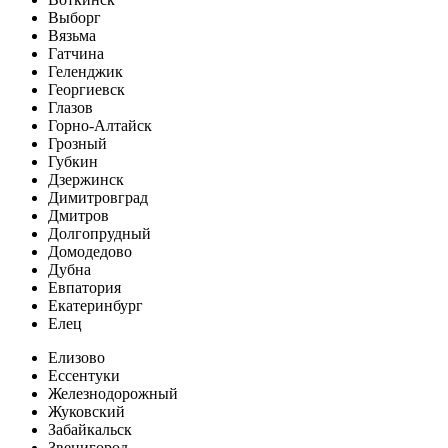
Выборг
Вязьма
Гатчина
Геленджик
Георгиевск
Глазов
Горно-Алтайск
Грозный
Губкин
Дзержинск
Димитровград
Дмитров
Долгопрудный
Домодедово
Дубна
Евпатория
Екатеринбург
Елец
Елизово
Ессентуки
Железнодорожный
Жуковский
Забайкальск
Звенигород