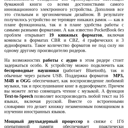
бумажной книги со всеми достоинствами самого
инновационного электронного устройства. Дополнив все
это стильным и эргономичным дизайном. В результате
получилось устройство не терпящее никаких рамок — как в
плане функционала, так и в плане удобства работы с
самыми разными форматами. А как известно PocketBook без
проблем открывает
19 книжных форматов
, включая
комиксы в форматах CBR и CBZ, 4 графических и 3
аудиоформата. Такое количество форматов не под силу ни
одному другому производителю ридеров.
На возможностях
работы с аудио
в этом ридере стоит
задержаться особо. К устройству можно подключить как
беспроводные наушники
(работает Bluetooth), так и
обычные через разъем USB. Поддержка форматов
MP3,
M4B и OGG
обеспечивает, как воспроизведение любимой
музыки, так и прослушивание книг в аудиоформате. Причем
вы можете легко совмещать чтение с музыкой. А функция
Text-to-Speech
позволяет воспроизводить любой текст на 16
языках, включая русской. Вместе со встроенными
словарями это делает книжку незаменимым помощником в
изучении иностранных языков.
Мощный двухъядерный процессор
в связке с 1Гб
оперативной памяти обеспечивает практически