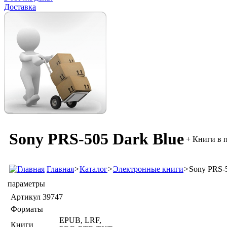
Доставка
Sony PRS-505 Dark Blue
+ Книги в 
Главная
>
Каталог
>
Электронные книги
>
Sony PRS-5
параметры
Артикул
39747
Форматы
EPUB, LRF,
Книги