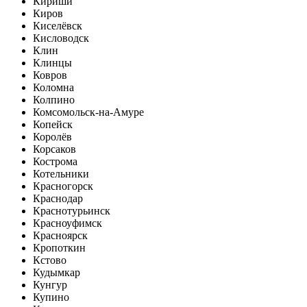
Кириши
Киров
Киселёвск
Кисловодск
Клин
Клинцы
Ковров
Коломна
Колпино
Комсомольск-на-Амуре
Копейск
Королёв
Корсаков
Кострома
Котельники
Красногорск
Краснодар
Краснотурьинск
Красноуфимск
Красноярск
Кропоткин
Кстово
Кудымкар
Кунгур
Купино