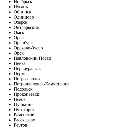
Ноябрьск
Нягань
Обнинск
Одинцово
Озерск
Октябрьский
Омск
Орел
Оренбург
Орехово-Зуево
Орск
Павловский Посад
Пенза
Первоуральск
Пермь
Петрозаводск
Петропавловск-Камчатский
Подольск
Прокопьевск
Псков
Пушкино
Пятигорск
Раменское
Рассказово
Реутов