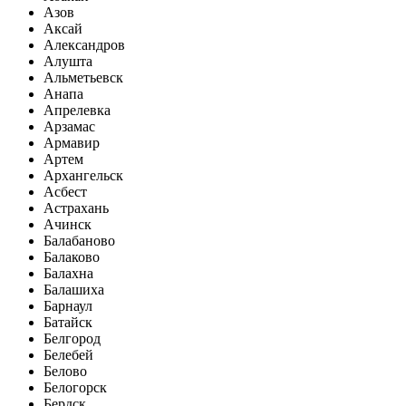
Азов
Аксай
Александров
Алушта
Альметьевск
Анапа
Апрелевка
Арзамас
Армавир
Артем
Архангельск
Асбест
Астрахань
Ачинск
Балабаново
Балаково
Балахна
Балашиха
Барнаул
Батайск
Белгород
Белебей
Белово
Белогорск
Бердск