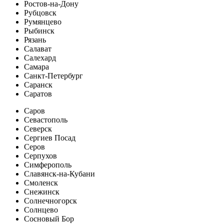
Ростов-на-Дону
Рубцовск
Румянцево
Рыбинск
Рязань
Салават
Салехард
Самара
Санкт-Петербург
Саранск
Саратов
Саров
Севастополь
Северск
Сергиев Посад
Серов
Серпухов
Симферополь
Славянск-на-Кубани
Смоленск
Снежинск
Солнечногорск
Солнцево
Сосновый Бор