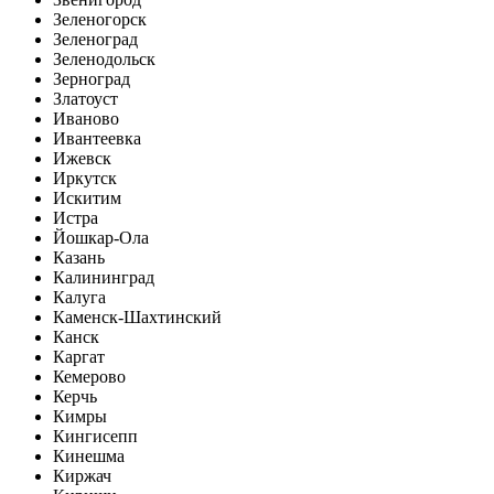
Зеленогорск
Зеленоград
Зеленодольск
Зерноград
Златоуст
Иваново
Ивантеевка
Ижевск
Иркутск
Искитим
Истра
Йошкар-Ола
Казань
Калининград
Калуга
Каменск-Шахтинский
Канск
Каргат
Кемерово
Керчь
Кимры
Кингисепп
Кинешма
Киржач