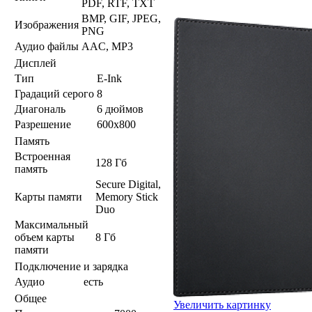
PDF, RTF, TXT
BMP, GIF, JPEG,
Изображения
PNG
Аудио файлы
AAC, MP3
Дисплей
Тип
E-Ink
Градаций серого
8
Диагональ
6 дюймов
Разрешение
600x800
Память
Встроенная
128 Гб
память
Secure Digital,
Карты памяти
Memory Stick
Duo
Максимальный
объем карты
8 Гб
памяти
Подключение и зарядка
Аудио
есть
Общее
Увеличить картинку