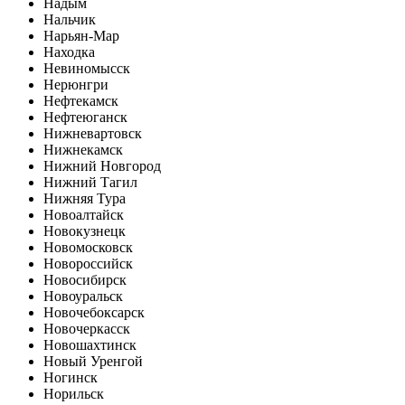
Надым
Нальчик
Нарьян-Мар
Находка
Невиномысск
Нерюнгри
Нефтекамск
Нефтеюганск
Нижневартовск
Нижнекамск
Нижний Новгород
Нижний Тагил
Нижняя Тура
Новоалтайск
Новокузнецк
Новомосковск
Новороссийск
Новосибирск
Новоуральск
Новочебоксарск
Новочеркасск
Новошахтинск
Новый Уренгой
Ногинск
Норильск