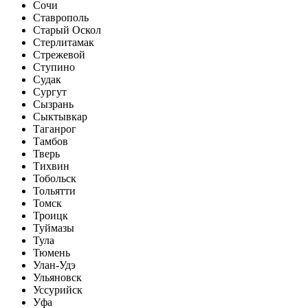
Сочи
Ставрополь
Старый Оскол
Стерлитамак
Стрежевой
Ступино
Судак
Сургут
Сызрань
Сыктывкар
Таганрог
Тамбов
Тверь
Тихвин
Тобольск
Тольятти
Томск
Троицк
Туймазы
Тула
Тюмень
Улан-Удэ
Ульяновск
Уссурийск
Уфа