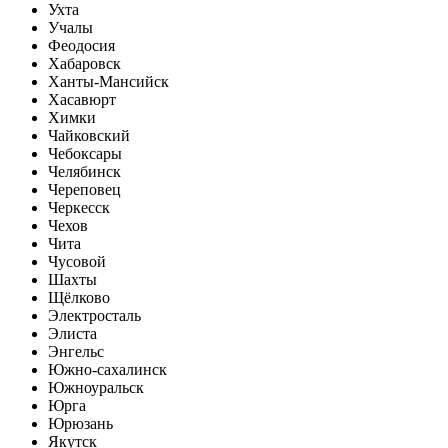
Ухта
Учалы
Феодосия
Хабаровск
Ханты-Мансийск
Хасавюрт
Химки
Чайковский
Чебоксары
Челябинск
Череповец
Черкесск
Чехов
Чита
Чусовой
Шахты
Щёлково
Электросталь
Элиста
Энгельс
Южно-сахалинск
Южноуральск
Юрга
Юрюзань
Якутск