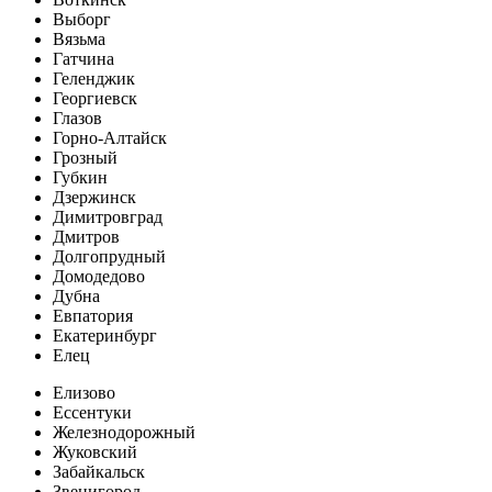
Выборг
Вязьма
Гатчина
Геленджик
Георгиевск
Глазов
Горно-Алтайск
Грозный
Губкин
Дзержинск
Димитровград
Дмитров
Долгопрудный
Домодедово
Дубна
Евпатория
Екатеринбург
Елец
Елизово
Ессентуки
Железнодорожный
Жуковский
Забайкальск
Звенигород