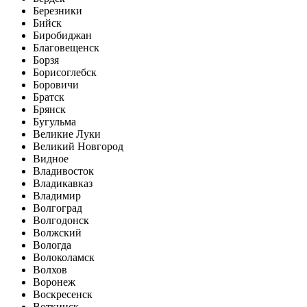
Березники
Бийск
Биробиджан
Благовещенск
Борзя
Борисоглебск
Боровичи
Братск
Брянск
Бугульма
Великие Луки
Великий Новгород
Видное
Владивосток
Владикавказ
Владимир
Волгоград
Волгодонск
Волжский
Вологда
Волоколамск
Волхов
Воронеж
Воскресенск
Воткинск