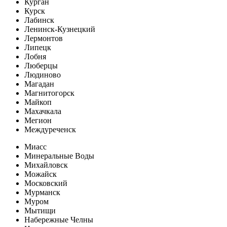
Курган
Курск
Лабинск
Ленинск-Кузнецкий
Лермонтов
Липецк
Лобня
Люберцы
Людиново
Магадан
Магнитогорск
Майкоп
Махачкала
Мегион
Междуреченск
Миасс
Минеральные Воды
Михайловск
Можайск
Московский
Мурманск
Муром
Мытищи
Набережные Челны