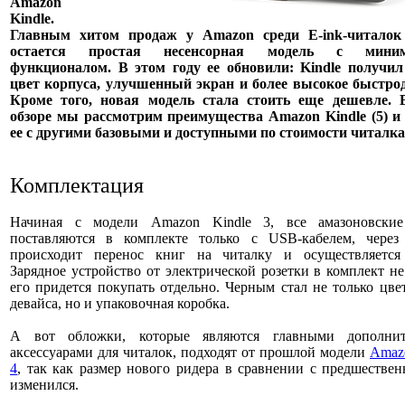
Amazon
Kindle.
Главным хитом продаж у Amazon среди E-ink-читало
остается простая несенсорная модель с мини
функционалом. В этом году ее обновили: Kindle получи
цвет корпуса, улучшенный экран и более высокое быстрод
Кроме того, новая модель стала стоить еще дешевле.
обзоре мы рассмотрим преимущества Amazon Kindle (5) и
ее с другими базовыми и доступными по стоимости читалк
Комплектация
Начиная с модели Amazon Kindle 3, все амазоновски
поставляются в комплекте только с USB-кабелем, через
происходит перенос книг на читалку и осуществляется 
Зарядное устройство от электрической розетки в комплект не
его придется покупать отдельно. Черным стал не только цве
девайса, но и упаковочная коробка.
А вот обложки, которые являются главными дополни
аксессуарами для читалок, подходят от прошлой модели
Amaz
4
, так как размер нового ридера в сравнении с предшестве
изменился.