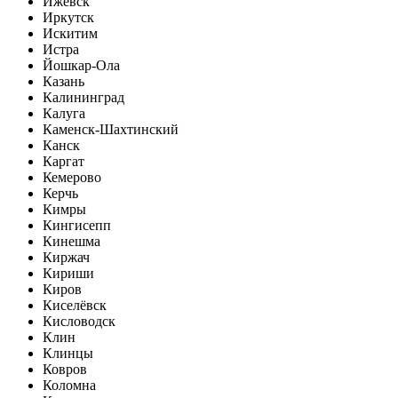
Ижевск
Иркутск
Искитим
Истра
Йошкар-Ола
Казань
Калининград
Калуга
Каменск-Шахтинский
Канск
Каргат
Кемерово
Керчь
Кимры
Кингисепп
Кинешма
Киржач
Кириши
Киров
Киселёвск
Кисловодск
Клин
Клинцы
Ковров
Коломна