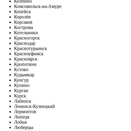
Колпино
Комсомольск-на-Амуре
Копейск
Королёв
Корсаков
Кострома
Котельники
Красногорск
Краснодар
Краснотурьинск
Красноуфимск
Красноярск
Кропоткин
Кстово
Кудымкар
Кунгур
Купино
Курган
Курск
Лабинск
Ленинск-Кузнецкий
Лермонтов
Липецк
Лобня
Люберцы