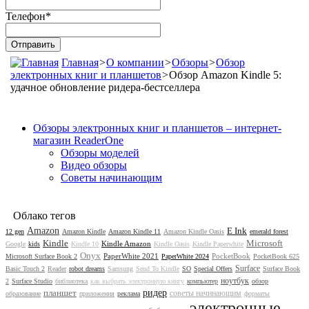
Телефон
*
Главная
>
О компании
>
Обзоры
>
Обзор
электронных книг и планшетов
>
Обзор Amazon Kindle 5:
удачное обновление ридера-бестселлера
Обзоры электронных книг и планшетов – интернет-
магазин ReaderOne
Обзоры моделей
Видео обзоры
Советы начинающим
Облако тегов
Amazon
E Ink
12 gen
Amazon Kindle
Amazon Kindle 11
Amazon Kindle Oasis
emerald forest
Kindle
Microsoft
Kindle Amazon
Google
kids
Kindle 10
Kindle Oasis
Kindle Paperwhite
Onyx
PaperWhite 2021
PocketBook
Microsoft Surface Book 2
PaperWhite 2024
PocketBook 625
Surface
Basic Touch 2
Reader
robot dreams
Samsung
Send To Kindle
SO
Special Offers
Surface Book
ноутбук
2
Surface Studio
библиотека
как выбрать электронную книгу
компьютер
обзор
планшет
ридер
советы начинающим
образование
приложения
реклама
форматы
электронные