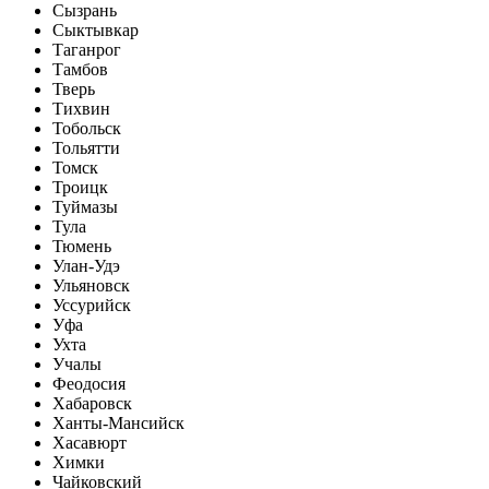
Сызрань
Сыктывкар
Таганрог
Тамбов
Тверь
Тихвин
Тобольск
Тольятти
Томск
Троицк
Туймазы
Тула
Тюмень
Улан-Удэ
Ульяновск
Уссурийск
Уфа
Ухта
Учалы
Феодосия
Хабаровск
Ханты-Мансийск
Хасавюрт
Химки
Чайковский