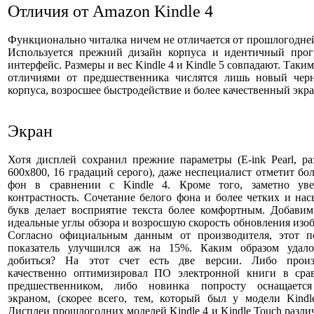
Отличия от Amazon Kindle 4
Функционально читалка ничем не отличается от прошлогодне
Используется прежний дизайн корпуса и идентичный про
интерфейс. Размеры и вес Kindle 4 и Kindle 5 совпадают. Таким
отличиями от предшественника числятся лишь новый чер
корпуса, возросшее быстродействие и более качественный экр
Экран
Хотя дисплей сохранил прежние параметры (E-ink Pearl, р
600х800, 16 градаций серого), даже неспециалист отметит бо
фон в сравнении с Kindle 4. Кроме того, заметно уве
контрастность. Сочетание белого фона и более четких и н
букв делает восприятие текста более комфортным. Добавим
идеальные углы обзора и возросшую скорость обновления изо
Согласно официальным данным от производителя, этот п
показатель улучшился аж на 15%. Каким образом удало
добиться? На этот счет есть две версии. Либо произ
качественно оптимизировал ПО электронной книги в сра
предшественником, либо новинка попросту оснащаетс
экраном, (скорее всего, тем, который был у модели Kindl
Дисплеи прошлогодних моделей Kindle 4 и Kindle Touch разли