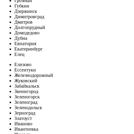
Грозный
Губкин
Дзержинск
Димитровград
Дмитров
Долгопрудный
Домодедово
Дубна
Евпатория
Екатеринбург
Елец
Елизово
Ессентуки
Железнодорожный
Жуковский
Забайкальск
Звенигород
Зеленогорск
Зеленоград
Зеленодольск
Зерноград
Златоуст
Иваново
Ивантеевка