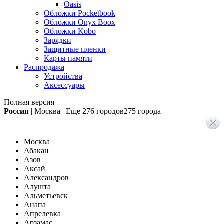
Oasis
Обложки Pocketbook
Обложки Onyx Boox
Обложки Kobo
Зарядки
Защитные пленки
Карты памяти
Распродажа
Устройства
Аксессуары
Полная версия
Россия
|
Москва
|
Еще
276 городов
275 города
Москва
Абакан
Азов
Аксай
Александров
Алушта
Альметьевск
Анапа
Апрелевка
Арзамас