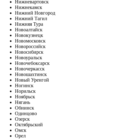
Нижневартовск
Нижнекамск
Нижний Новгород
Нижний Тагил
Нижняя Тура
Новоалтайск
Новокузнецк
Новомосковск
Новороссийск
Новосибирск
Новоуральск
Новочебоксарск
Новочеркасск
Новошахтинск
Новый Уренгой
Ногинск
Норильск
Ноябрьск
Нягань
Обнинск
Одинцово
Озерск
Октябрьский
Омск
Орел