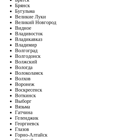
Брянск
Бугульма
Великие Луки
Великий Новгород
Видное
Владивосток
Владикавказ
Владимир
Волгоград
Волгодонск
Волжский
Вологда
Волоколамск
Волхов
Воронеж
Воскресенск
Воткинск
Выборг
Вязьма
Гатчина
Геленджик
Георгиевск
Глазов
Горно-Алтайск