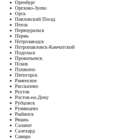
Оренбург
Орехово-Зуево
Орск
Павловский Посад
Пенза
Первоуральск
Пермь
Петрозаводск
Петропавловск-Камчатский
Подольск
Прокопьевск
Псков
Пушкино
Пятигорск
Раменское
Рассказово
Реутов
Ростов-на-Дону
Рубцовск
Румянцево
Рыбинск
Рязань
Салават
Салехард
Самара