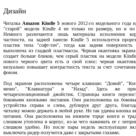
Дизайн
Читалка
Amazon Kindle 5
нового 2012-го модельного года 
"старой" модели Kindle 4 не только по размеру, но и по 
Немного различаются лишь материалы исполнения ко
частности, на задней панели Kindle 5 используется проре
пластик типа "софт-тач", тогда как задняя поверхность 
выполнена из гладкой пластмассы. Черная окантовка экрана
создает больше бликов, чем серый пластик на модели Kindl
нового черного цвета есть и свой плюс: черная окантовк
визуально повышает контрастность текста за счет сочетани
фоном.
Под экраном расположены четыре клавиши: "Домой", "Кон
меню", "Клавиатура" и "Назад". Здесь же прису
четырехпозиционный джойстик. Страницы книги перелис
боковыми кнопками листания. Они расположены на боковы
устройства справа и слева, дублируя друг друга, благод
читалку можно держать в любой руке. Не так удачна кнопка 
питания. Она расположена на нижнем торце книги и тра
слишком утоплена в корпус, из-за чего нажимать ее с непр
слишком удобно. Но после пары недель эксплуатации вк
выключать ридер получится даже с закрытыми глазами.