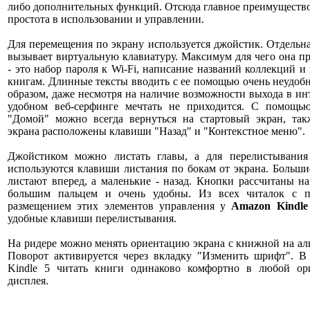
либо дополнительных функций. Отсюда главное преимущество
простота в использовании и управлении.
Для перемещения по экрану используется джойстик. Отдельн
вызывает виртуальную клавиатуру. Максимум для чего она п
- это набор пароля к Wi-Fi, написание названий коллекций и
книгам. Длинные тексты вводить с ее помощью очень неудоб
образом, даже несмотря на наличие возможности выхода в ин
удобном веб-серфинге мечтать не приходится. С помощь
"Домой" можно всегда вернуться на стартовый экран, так
экрана расположены клавиши "Назад" и "Контекстное меню".
Джойстиком можно листать главы, а для перелистывания
используются клавиши листания по бокам от экрана. Больш
листают вперед, а маленькие - назад. Кнопки рассчитаны н
большим пальцем и очень удобны. Из всех читалок с 
размещением этих элементов управления у
Amazon Kindle
удобные клавиши перелистывания.
На ридере можно менять ориентацию экрана с книжной на а
Поворот активируется через вкладку "Изменить шрифт". В 
Kindle 5 читать книги одинаково комфортно в любой ор
дисплея.