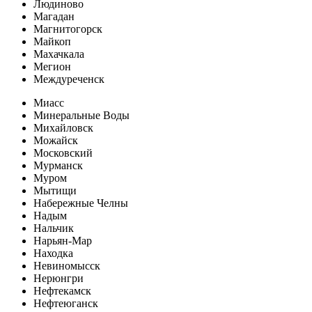
Людиново
Магадан
Магнитогорск
Майкоп
Махачкала
Мегион
Междуреченск
Миасс
Минеральные Воды
Михайловск
Можайск
Московский
Мурманск
Муром
Мытищи
Набережные Челны
Надым
Нальчик
Нарьян-Мар
Находка
Невиномысск
Нерюнгри
Нефтекамск
Нефтеюганск