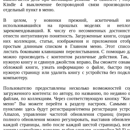
Kindle 4 выключение беспроводной связи производило
отдельный пункт в меню.
В целом, у новинки прежний, аскетичный инт
использовавшийся на прошлых моделях и непло
зарекомендовавший. К числу его несомненных достоинс
отнести интуитивную понятность. Загруженные книги, созд
них коллекции, статьи, изображения и приложения отоб
простым длинным списком в Главном меню. Этот спис
листать боковыми клавишами перелистывания. С помощью д
можно производить с контентом различные действия. Так,
нужную книгу и сдвинув джойстик вправо, Вы сможете ознак
обложкой книги, узнать информацию о файле, быстро пе
нужную страницу или удалить книгу с устройства без подк
компьютеру.
Пользователю предоставлены несколько возможностей со
загруженного контента: по автору, по названию, по недавно
файлам, по коллекциям. Через соответствующую кнопку "Ко
меню" Вы можете перейти к разделу настроек. Самыми
пунктами здесь будут регистрация/отмена регистрации устр
Amazon, управление частотой обновления страниц (перио
полного обновления можно регулировать, выставив обновле
каждой страницы, либо после каждой шестой страницы), во
защиты устройства паролем, выбор словаря, настройки Wi-Fi и