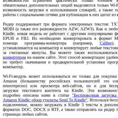
возможностей ограничен фактически только чтением 
обязательных дополнительных опций выделяются только Wi-F
возможность загрузки и использования словарей, а также 
работы с социальными сетями для публикации в них цитат из 
Ридер поддерживает три формата электронных текстов: TX
MOBI (а также его разновидности AZW, AZW3). Как и любо
Kindle, новая модель не работает с другими популярными 
EPUB и FB2. Их необходимо конвертировать в формат 
помощи программы-конвертера (например,
Calibre
),
устанавливается на компьютер и конвертирует любые тексто
за считанные минуты. Вы можете также воспользоватьс
конвертером
на нашем сайте. Этот способ конвертации удобен
не требует скачивания и предварительной установки прог
компьютер.
Wi-Fi-модуль может использоваться не только для покупки
Amazon (большинству российских пользователей это со
неинтересно) или просмотра веб-сайтов, но и для бесп
загрузки текстового контента на Kindle. Эти возможно
подробно описаны нами в статье
"Беспроводная загрузка
Amazon Kindle: обзор утилиты Send To Kindle"
. Используя бес
подключение, можно загружать в Kindle 5 тексты в дополн
форматах DOC, DOCX и RTF, а также отправлять на ридер т
страницы любых сайтов.