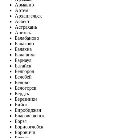
Армавир
Артем
Архангельск
Асбест
Астрахань
Ачинск
Балабаново
Балаково
Балахна
Балашиха
Барнаул
Батайск
Белгород
Белебей
Белово
Белогорск
Бердск
Березники
Бийск
Биробиджан
Благовещенск
Борзя
Борисоглебск
Боровичи
Братск