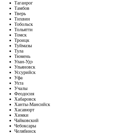
Таганрог
Тамбов
Тверь
Тихвин
Тобольск
Тольятти
Томск
Троицк
Туймазы
Тула
Тюмень
Улан-Удэ
Ульяновск
Уссурийск
Уфа
Ухта
Учалы
Феодосия
Хабаровск
Ханты-Мансийск
Хасавюрт
Химки
Чайковский
Чебоксары
Челябинск