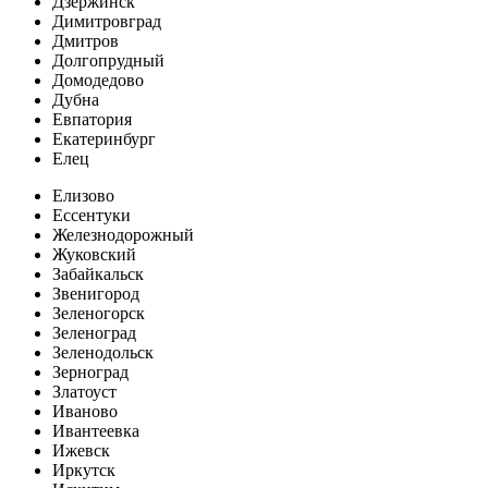
Дзержинск
Димитровград
Дмитров
Долгопрудный
Домодедово
Дубна
Евпатория
Екатеринбург
Елец
Елизово
Ессентуки
Железнодорожный
Жуковский
Забайкальск
Звенигород
Зеленогорск
Зеленоград
Зеленодольск
Зерноград
Златоуст
Иваново
Ивантеевка
Ижевск
Иркутск