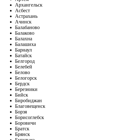
Архангельск
Асбест
Астрахань
Ачинск
Балабаново
Балаково
Балахна
Балашиха
Барнаул
Батайск
Белгород
Белебей
Белово
Белогорск
Бердск
Березники
Бийск
Биробиджан
Благовещенск
Борзя
Борисоглебск
Боровичи
Братск
Брянск
Бугульма