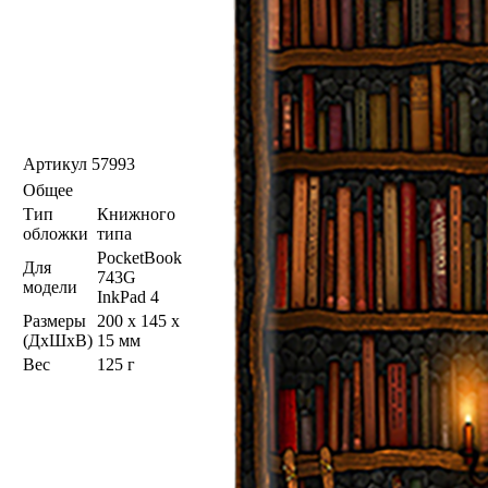
Артикул
57993
Общее
Тип
Книжного
обложки
типа
PocketBook
Для
743G
модели
InkPad 4
Размеры
200 x 145 x
(ДхШхВ)
15 мм
Вес
125 г