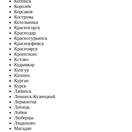
Копейск
Королёв
Корсаков
Кострома
Котельники
Красногорск
Краснодар
Краснотурьинск
Красноуфимск
Красноярск
Кропоткин
Кстово
Кудымкар
Кунгур
Купино
Курган
Курск
Лабинск
Ленинск-Кузнецкий
Лермонтов
Липецк
Лобня
Люберцы
Людиново
Магадан