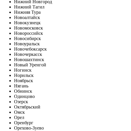
Нижний Новгород
Нижний Тагил
Нижняя Тура
Новоалтайск
Новокузнецк
Новомосковск
Новороссийск
Новосибирск
Новоуральск
Новочебоксарск
Новочеркасск
Новошахтинск
Новый Уренгой
Ногинск
Норильск
Ноябрьск
Нягань
Обнинск
Одинцово
Озерск
Октябрьский
Омск
Орел
Оренбург
Орехово-Зуево