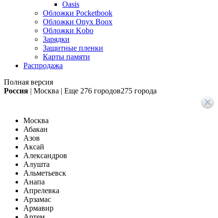
Oasis
Обложки Pocketbook
Обложки Onyx Boox
Обложки Kobo
Зарядки
Защитные пленки
Карты памяти
Распродажа
Полная версия
Россия
|
Москва
|
Еще
276 городов
275 города
Москва
Абакан
Азов
Аксай
Александров
Алушта
Альметьевск
Анапа
Апрелевка
Арзамас
Армавир
Артем