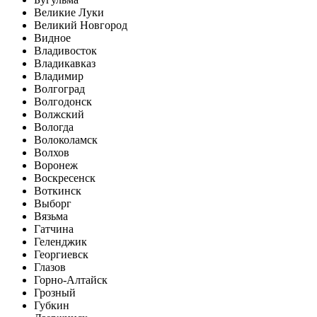
Великие Луки
Великий Новгород
Видное
Владивосток
Владикавказ
Владимир
Волгоград
Волгодонск
Волжский
Вологда
Волоколамск
Волхов
Воронеж
Воскресенск
Воткинск
Выборг
Вязьма
Гатчина
Геленджик
Георгиевск
Глазов
Горно-Алтайск
Грозный
Губкин