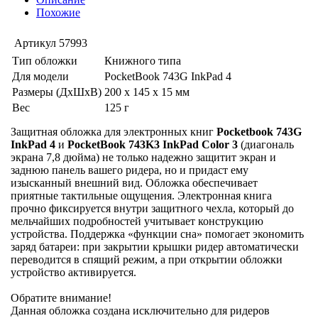
Похожие
Артикул
57993
Тип обложки
Книжного типа
Для модели
PocketBook 743G InkPad 4
Размеры (ДхШхВ)
200 x 145 x 15 мм
Вес
125 г
Защитная обложка для электронных книг
Pocketbook 743G
InkPad 4
и
PocketBook 743K3 InkPad Color 3
(диагональ
экрана 7,8 дюйма) не только надежно защитит экран и
заднюю панель вашего ридера, но и придаст ему
изысканный внешний вид. Обложка обеспечивает
приятные тактильные ощущения. Электронная книга
прочно фиксируется внутри защитного чехла, который до
мельчайших подробностей учитывает конструкцию
устройства. Поддержка «функции сна» помогает экономить
заряд батареи: при закрытии крышки ридер автоматически
переводится в спящий режим, а при открытии обложки
устройство активируется.
Обратите внимание!
Данная обложка создана исключительно для ридеров