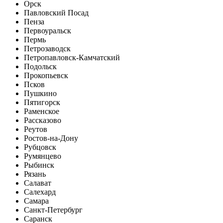
Орск
Павловский Посад
Пенза
Первоуральск
Пермь
Петрозаводск
Петропавловск-Камчатский
Подольск
Прокопьевск
Псков
Пушкино
Пятигорск
Раменское
Рассказово
Реутов
Ростов-на-Дону
Рубцовск
Румянцево
Рыбинск
Рязань
Салават
Салехард
Самара
Санкт-Петербург
Саранск