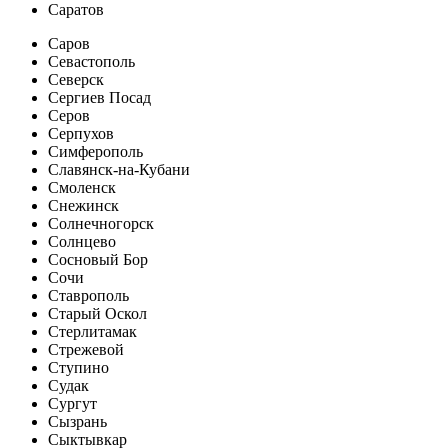
Саратов
Саров
Севастополь
Северск
Сергиев Посад
Серов
Серпухов
Симферополь
Славянск-на-Кубани
Смоленск
Снежинск
Солнечногорск
Солнцево
Сосновый Бор
Сочи
Ставрополь
Старый Оскол
Стерлитамак
Стрежевой
Ступино
Судак
Сургут
Сызрань
Сыктывкар