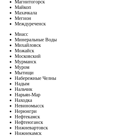
Магнитогорск
Майкоп
Махачкала
Мегион
Междуреченск
Миасс
Минеральные Воды
Михайловск
Можайск
Московский
Мурманск
Муром
Мытищи
Набережные Челны
Надым
Нальчик
Нарьян-Мар
Находка
Невиномысск
Нерюнгри
Нефтекамск
Нефтеюганск
Нижневартовск
Нижнекамск