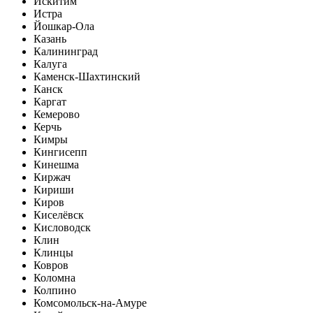
Искитим
Истра
Йошкар-Ола
Казань
Калининград
Калуга
Каменск-Шахтинский
Канск
Каргат
Кемерово
Керчь
Кимры
Кингисепп
Кинешма
Киржач
Кириши
Киров
Киселёвск
Кисловодск
Клин
Клинцы
Ковров
Коломна
Колпино
Комсомольск-на-Амуре