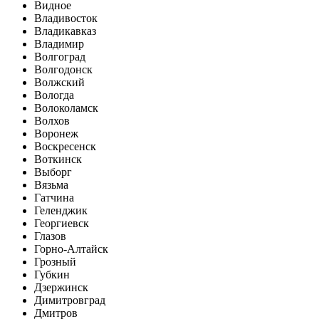
Видное
Владивосток
Владикавказ
Владимир
Волгоград
Волгодонск
Волжский
Вологда
Волоколамск
Волхов
Воронеж
Воскресенск
Воткинск
Выборг
Вязьма
Гатчина
Геленджик
Георгиевск
Глазов
Горно-Алтайск
Грозный
Губкин
Дзержинск
Димитровград
Дмитров