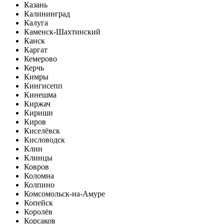
Казань
Калининград
Калуга
Каменск-Шахтинский
Канск
Каргат
Кемерово
Керчь
Кимры
Кингисепп
Кинешма
Киржач
Кириши
Киров
Киселёвск
Кисловодск
Клин
Клинцы
Ковров
Коломна
Колпино
Комсомольск-на-Амуре
Копейск
Королёв
Корсаков