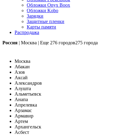
Обложки Onyx Boox
Обложки Kobo
Зарядки
Защитные пленки
Карты памяти
Распродажа
Россия
|
Москва
|
Еще
276 городов
275 города
Москва
Абакан
Азов
Аксай
Александров
Алушта
Альметьевск
Анапа
Апрелевка
Арзамас
Армавир
Артем
Архангельск
Асбест