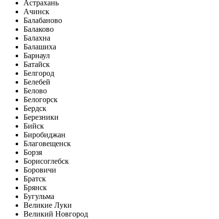
Астрахань
Ачинск
Балабаново
Балаково
Балахна
Балашиха
Барнаул
Батайск
Белгород
Белебей
Белово
Белогорск
Бердск
Березники
Бийск
Биробиджан
Благовещенск
Борзя
Борисоглебск
Боровичи
Братск
Брянск
Бугульма
Великие Луки
Великий Новгород