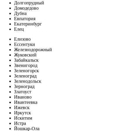
Долгопрудный
Домодедово
Дубна
Евпатория
Екатеринбург
Елец
Елизово
Ессентуки
Железнодорожный
Жуковский
Забайкальск
Звенигород
Зеленогорск
Зеленоград
Зеленодольск
Зерноград
Златоуст
Иваново
Ивантеевка
Ижевск
Иркутск
Искитим
Истра
Йошкар-Ола