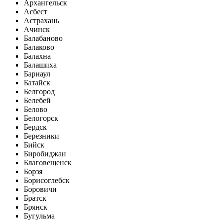
Архангельск
Асбест
Астрахань
Ачинск
Балабаново
Балаково
Балахна
Балашиха
Барнаул
Батайск
Белгород
Белебей
Белово
Белогорск
Бердск
Березники
Бийск
Биробиджан
Благовещенск
Борзя
Борисоглебск
Боровичи
Братск
Брянск
Бугульма