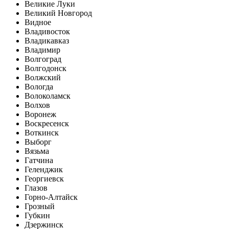
Великие Луки
Великий Новгород
Видное
Владивосток
Владикавказ
Владимир
Волгоград
Волгодонск
Волжский
Вологда
Волоколамск
Волхов
Воронеж
Воскресенск
Воткинск
Выборг
Вязьма
Гатчина
Геленджик
Георгиевск
Глазов
Горно-Алтайск
Грозный
Губкин
Дзержинск