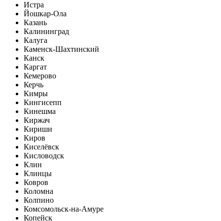
Истра
Йошкар-Ола
Казань
Калининград
Калуга
Каменск-Шахтинский
Канск
Каргат
Кемерово
Керчь
Кимры
Кингисепп
Кинешма
Киржач
Кириши
Киров
Киселёвск
Кисловодск
Клин
Клинцы
Ковров
Коломна
Колпино
Комсомольск-на-Амуре
Копейск