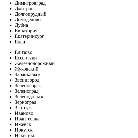
Димитровград
Дмитров
Долгопрудный
Домодедово
Дубна
Евпатория
Екатеринбург
Елец
Елизово
Ессентуки
Железнодорожный
Жуковский
Забайкальск
Звенигород
Зеленогорск
Зеленоград
Зеленодольск
Зерноград
Златоуст
Иваново
Ивантеевка
Ижевск
Иркутск
Искитим