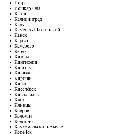
Истра
Йошкар-Ола
Казань
Калининград
Калуга
Каменск-Шахтинский
Канск
Каргат
Кемерово
Керчь
Кимры
Кингисепп
Кинешма
Киржач
Кириши
Киров
Киселёвск
Кисловодск
Клин
Клинцы
Ковров
Коломна
Колпино
Комсомольск-на-Амуре
Копейск