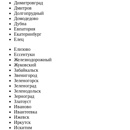
Димитровград
Дмитров
Долгопрудный
Домодедово
Дубна
Евпатория
Екатеринбург
Елец
Елизово
Ессентуки
Железнодорожный
Жуковский
Забайкальск
Звенигород
Зеленогорск
Зеленоград
Зеленодольск
Зерноград
Златоуст
Иваново
Ивантеевка
Ижевск
Иркутск
Искитим