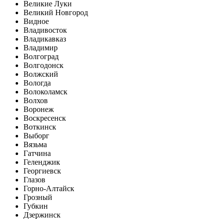
Великие Луки
Великий Новгород
Видное
Владивосток
Владикавказ
Владимир
Волгоград
Волгодонск
Волжский
Вологда
Волоколамск
Волхов
Воронеж
Воскресенск
Воткинск
Выборг
Вязьма
Гатчина
Геленджик
Георгиевск
Глазов
Горно-Алтайск
Грозный
Губкин
Дзержинск