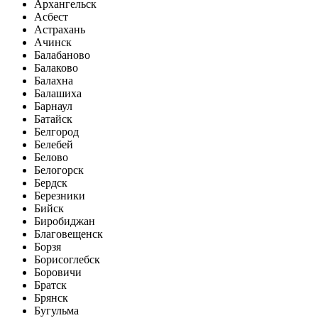
Архангельск
Асбест
Астрахань
Ачинск
Балабаново
Балаково
Балахна
Балашиха
Барнаул
Батайск
Белгород
Белебей
Белово
Белогорск
Бердск
Березники
Бийск
Биробиджан
Благовещенск
Борзя
Борисоглебск
Боровичи
Братск
Брянск
Бугульма