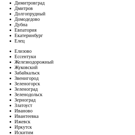
Димитровград
Дмитров
Долгопрудный
Домодедово
Дубна
Евпатория
Екатеринбург
Елец
Елизово
Ессентуки
Железнодорожный
Жуковский
Забайкальск
Звенигород
Зеленогорск
Зеленоград
Зеленодольск
Зерноград
Златоуст
Иваново
Ивантеевка
Ижевск
Иркутск
Искитим