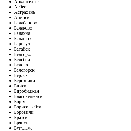
Архангельск
Асбест
Астрахань
Ачинск
Балабаново
Балаково
Балахна
Балашиха
Барнаул
Батайск
Белгород
Белебей
Белово
Белогорск
Бердск
Березники
Бийск
Биробиджан
Благовещенск
Борзя
Борисоглебск
Боровичи
Братск
Брянск
Бугульма