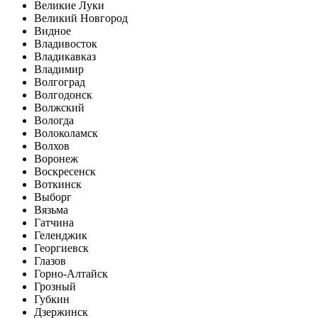
Великие Луки
Великий Новгород
Видное
Владивосток
Владикавказ
Владимир
Волгоград
Волгодонск
Волжский
Вологда
Волоколамск
Волхов
Воронеж
Воскресенск
Воткинск
Выборг
Вязьма
Гатчина
Геленджик
Георгиевск
Глазов
Горно-Алтайск
Грозный
Губкин
Дзержинск