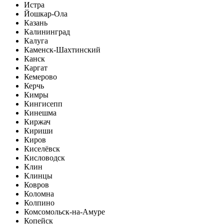
Истра
Йошкар-Ола
Казань
Калининград
Калуга
Каменск-Шахтинский
Канск
Каргат
Кемерово
Керчь
Кимры
Кингисепп
Кинешма
Киржач
Кириши
Киров
Киселёвск
Кисловодск
Клин
Клинцы
Ковров
Коломна
Колпино
Комсомольск-на-Амуре
Копейск