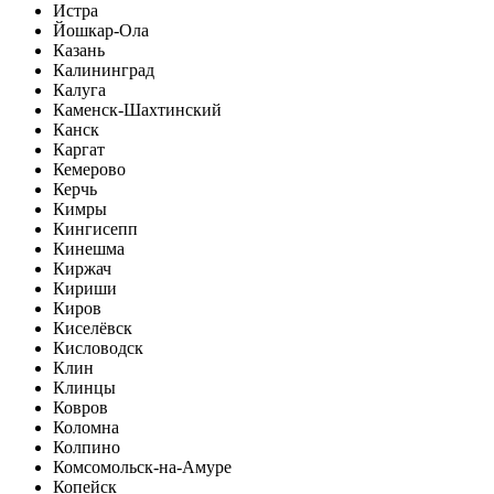
Истра
Йошкар-Ола
Казань
Калининград
Калуга
Каменск-Шахтинский
Канск
Каргат
Кемерово
Керчь
Кимры
Кингисепп
Кинешма
Киржач
Кириши
Киров
Киселёвск
Кисловодск
Клин
Клинцы
Ковров
Коломна
Колпино
Комсомольск-на-Амуре
Копейск