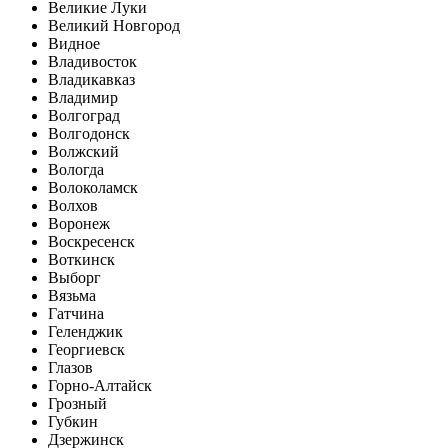
Великие Луки
Великий Новгород
Видное
Владивосток
Владикавказ
Владимир
Волгоград
Волгодонск
Волжский
Вологда
Волоколамск
Волхов
Воронеж
Воскресенск
Воткинск
Выборг
Вязьма
Гатчина
Геленджик
Георгиевск
Глазов
Горно-Алтайск
Грозный
Губкин
Дзержинск