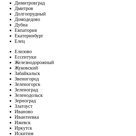
Димитровград
Дмитров
Долгопрудный
Домодедово
Дубна
Евпатория
Екатеринбург
Елец
Елизово
Ессентуки
Железнодорожный
Жуковский
Забайкальск
Звенигород
Зеленогорск
Зеленоград
Зеленодольск
Зерноград
Златоуст
Иваново
Ивантеевка
Ижевск
Иркутск
Искитим