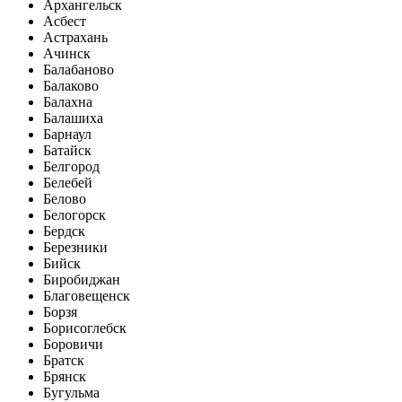
Архангельск
Асбест
Астрахань
Ачинск
Балабаново
Балаково
Балахна
Балашиха
Барнаул
Батайск
Белгород
Белебей
Белово
Белогорск
Бердск
Березники
Бийск
Биробиджан
Благовещенск
Борзя
Борисоглебск
Боровичи
Братск
Брянск
Бугульма