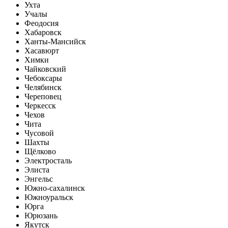
Ухта
Учалы
Феодосия
Хабаровск
Ханты-Мансийск
Хасавюрт
Химки
Чайковский
Чебоксары
Челябинск
Череповец
Черкесск
Чехов
Чита
Чусовой
Шахты
Щёлково
Электросталь
Элиста
Энгельс
Южно-сахалинск
Южноуральск
Юрга
Юрюзань
Якутск