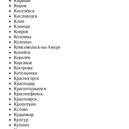
Кириши
Киров
Киселёвск
Кисловодск
Клин
Клинцы
Ковров
Коломна
Колпино
Комсомольск-на-Амуре
Копейск
Королёв
Корсаков
Кострома
Котельники
Красногорск
Краснодар
Краснотурьинск
Красноуфимск
Красноярск
Кропоткин
Кстово
Кудымкар
Кунгур
Купино