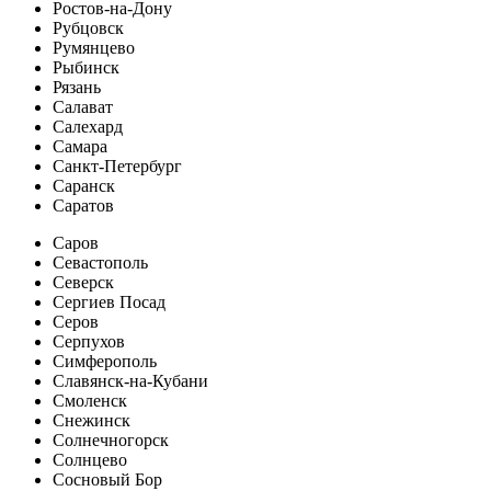
Ростов-на-Дону
Рубцовск
Румянцево
Рыбинск
Рязань
Салават
Салехард
Самара
Санкт-Петербург
Саранск
Саратов
Саров
Севастополь
Северск
Сергиев Посад
Серов
Серпухов
Симферополь
Славянск-на-Кубани
Смоленск
Снежинск
Солнечногорск
Солнцево
Сосновый Бор