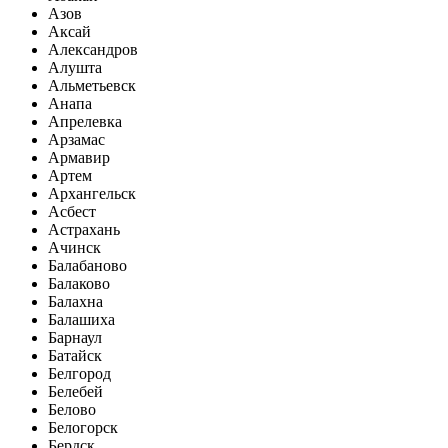
Азов
Аксай
Александров
Алушта
Альметьевск
Анапа
Апрелевка
Арзамас
Армавир
Артем
Архангельск
Асбест
Астрахань
Ачинск
Балабаново
Балаково
Балахна
Балашиха
Барнаул
Батайск
Белгород
Белебей
Белово
Белогорск
Бердск