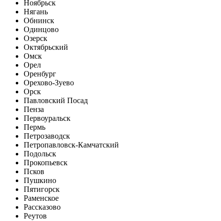
Ноябрьск
Нягань
Обнинск
Одинцово
Озерск
Октябрьский
Омск
Орел
Оренбург
Орехово-Зуево
Орск
Павловский Посад
Пенза
Первоуральск
Пермь
Петрозаводск
Петропавловск-Камчатский
Подольск
Прокопьевск
Псков
Пушкино
Пятигорск
Раменское
Рассказово
Реутов