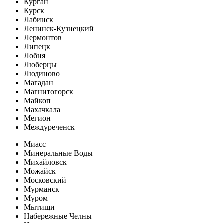
Курган
Курск
Лабинск
Ленинск-Кузнецкий
Лермонтов
Липецк
Лобня
Люберцы
Людиново
Магадан
Магнитогорск
Майкоп
Махачкала
Мегион
Междуреченск
Миасс
Минеральные Воды
Михайловск
Можайск
Московский
Мурманск
Муром
Мытищи
Набережные Челны