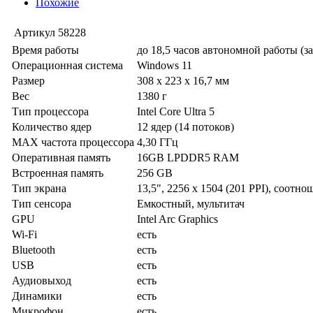
Похожие
Артикул
58228
Время работы
до 18,5 часов автономной работы (з
Операционная система
Windows 11
Размер
308 x 223 x 16,7 мм
Вес
1380 г
Тип процессора
Intel Core Ultra 5
Количество ядер
12 ядер (14 потоков)
MAX частота процессора
4,30 ГГц
Оперативная память
16GB LPDDR5 RAM
Встроенная память
256 GB
Тип экрана
13,5", 2256 x 1504 (201 PPI), соотно
Тип сенсора
Емкостный, мультитач
GPU
Intel Arc Graphics
Wi-Fi
есть
Bluetooth
есть
USB
есть
Аудиовыход
есть
Динамики
есть
Микрофон
есть