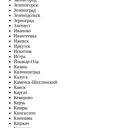
Зеленогорск
Зеленоград
Зеленодольск
Зерноград
Златоуст
Иваново
Ивантеевка
Ижевск
Иркутск
Искитим
Истра
Йошкар-Ола
Казань
Калининград
Калуга
Каменск-Шахтинский
Канск
Каргат
Кемерово
Керчь
Кимры
Кингисепп
Кинешма
Киржач