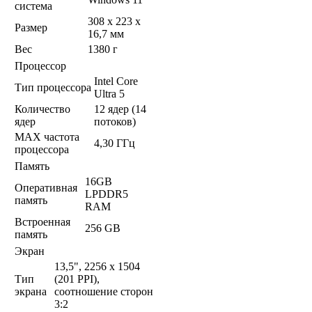
система
308 x 223 x
Размер
16,7 мм
Вес
1380 г
Процессор
Intel Core
Тип процессора
Ultra 5
Количество
12 ядер (14
ядер
потоков)
MAX частота
4,30 ГГц
процессора
Память
16GB
Оперативная
LPDDR5
память
RAM
Встроенная
256 GB
память
Экран
13,5", 2256 x 1504
Тип
(201 PPI),
экрана
соотношение сторон
3:2