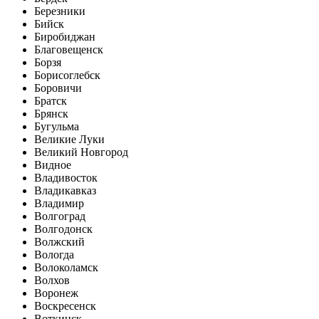
Березники
Бийск
Биробиджан
Благовещенск
Борзя
Борисоглебск
Боровичи
Братск
Брянск
Бугульма
Великие Луки
Великий Новгород
Видное
Владивосток
Владикавказ
Владимир
Волгоград
Волгодонск
Волжский
Вологда
Волоколамск
Волхов
Воронеж
Воскресенск
Воткинск