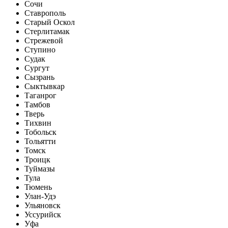
Сочи
Ставрополь
Старый Оскол
Стерлитамак
Стрежевой
Ступино
Судак
Сургут
Сызрань
Сыктывкар
Таганрог
Тамбов
Тверь
Тихвин
Тобольск
Тольятти
Томск
Троицк
Туймазы
Тула
Тюмень
Улан-Удэ
Ульяновск
Уссурийск
Уфа