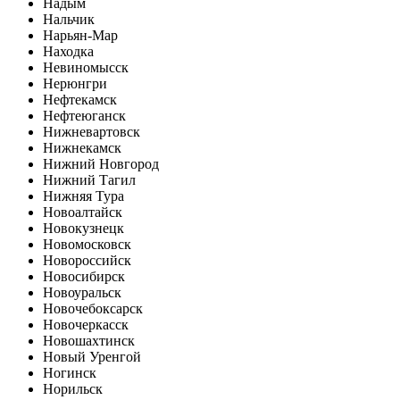
Надым
Нальчик
Нарьян-Мар
Находка
Невиномысск
Нерюнгри
Нефтекамск
Нефтеюганск
Нижневартовск
Нижнекамск
Нижний Новгород
Нижний Тагил
Нижняя Тура
Новоалтайск
Новокузнецк
Новомосковск
Новороссийск
Новосибирск
Новоуральск
Новочебоксарск
Новочеркасск
Новошахтинск
Новый Уренгой
Ногинск
Норильск