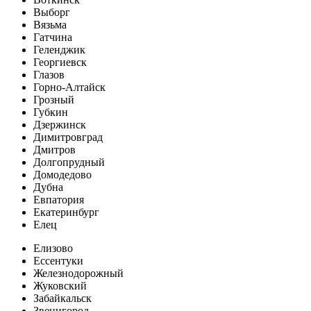
Выборг
Вязьма
Гатчина
Геленджик
Георгиевск
Глазов
Горно-Алтайск
Грозный
Губкин
Дзержинск
Димитровград
Дмитров
Долгопрудный
Домодедово
Дубна
Евпатория
Екатеринбург
Елец
Елизово
Ессентуки
Железнодорожный
Жуковский
Забайкальск
Звенигород