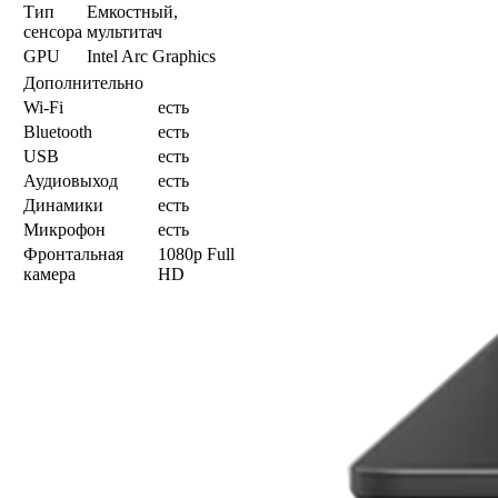
Тип
Емкостный,
сенсора
мультитач
GPU
Intel Arc Graphics
Дополнительно
Wi-Fi
есть
Bluetooth
есть
USB
есть
Аудиовыход
есть
Динамики
есть
Микрофон
есть
Фронтальная
1080p Full
камера
HD