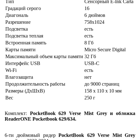
Тип
Сенсорный E-Ink Carta
Градаций серого
16
Диагональ
6 дюймов
Разрешение
758x1024
Подсветка
есть
Подсветка теплая
есть
Встроенная память
8 Гб
Карты памяти
Micro Secure Digital
Максимальный объем карты памяти
32 Гб
Интерфейс USB
USB-C
Wi-Fi
есть
Влагозащита
нет
Продолжительность работы
до 9000 страниц
Размеры (ДхШхВ)
158 x 110 x 10 мм
Вес
250 г
Комплект:
PocketBook 629 Verse Mist Grey и обложка
ReaderONE Pocketbook 629/634.
6-ти дюймовый ридер
PocketBook 629 Verse Mist Grey