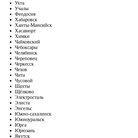
Ухта
Учалы
Феодосия
Хабаровск
Ханты-Мансийск
Хасавюрт
Химки
Чайковский
Чебоксары
Челябинск
Череповец
Черкесск
Чехов
Чита
Чусовой
Шахты
Щёлково
Электросталь
Элиста
Энгельс
Южно-сахалинск
Южноуральск
Юрга
Юрюзань
Якутск