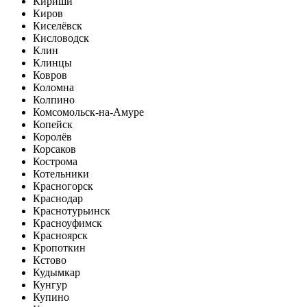
Кириши
Киров
Киселёвск
Кисловодск
Клин
Клинцы
Ковров
Коломна
Колпино
Комсомольск-на-Амуре
Копейск
Королёв
Корсаков
Кострома
Котельники
Красногорск
Краснодар
Краснотурьинск
Красноуфимск
Красноярск
Кропоткин
Кстово
Кудымкар
Кунгур
Купино