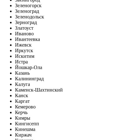
Зеленогорск
Зеленоград
Зеленодольск
Зерноград
Златоуст
Иваново
Ивантеевка
Ижевск
Иркутск
Искитим
Истра
Йошкар-Ола
Казань
Калининград
Калуга
Каменск-Шахтинский
Канск
Каргат
Кемерово
Керчь
Кимры
Кингисепп
Кинешма
Киржач