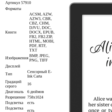
Артикул
57910
Форматы
ACSM, AZW,
AZW3, CBR,
CBZ, CHM,
DJVU, DOC,
Книги
DOCX, EPUB,
FB2, FB2.ZIP,
HTML, MOBI,
PDF, RTF,
TXT
BMP, JPEG,
Изображения
PNG, TIFF
Дисплей
Сенсорный E-
Тип
Ink Carta
Градаций
16
серого
Диагональ
6 дюймов
Разрешение
758x1024
Подсветка
есть
Подсветка
есть