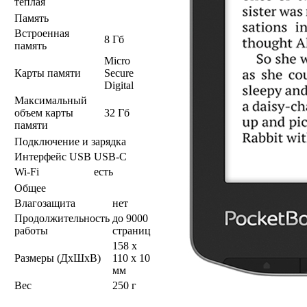
теплая
Память
Встроенная
8 Гб
память
Micro
Карты памяти
Secure
Digital
Максимальный
объем карты
32 Гб
памяти
Подключение и зарядка
Интерфейс USB
USB-C
Wi-Fi
есть
Общее
Влагозащита
нет
Продолжительность
до 9000
работы
страниц
158 x
Размеры (ДхШхВ)
110 x 10
мм
Вес
250 г