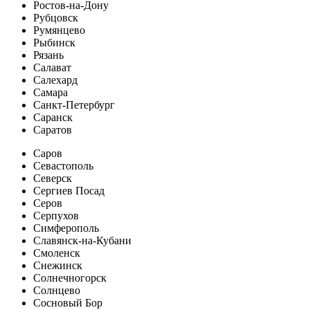
Ростов-на-Дону
Рубцовск
Румянцево
Рыбинск
Рязань
Салават
Салехард
Самара
Санкт-Петербург
Саранск
Саратов
Саров
Севастополь
Северск
Сергиев Посад
Серов
Серпухов
Симферополь
Славянск-на-Кубани
Смоленск
Снежинск
Солнечногорск
Солнцево
Сосновый Бор