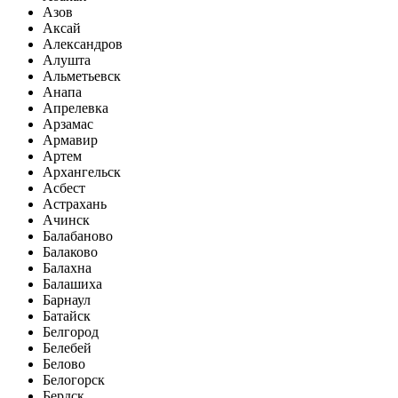
Азов
Аксай
Александров
Алушта
Альметьевск
Анапа
Апрелевка
Арзамас
Армавир
Артем
Архангельск
Асбест
Астрахань
Ачинск
Балабаново
Балаково
Балахна
Балашиха
Барнаул
Батайск
Белгород
Белебей
Белово
Белогорск
Бердск