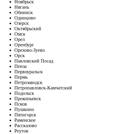
Ноябрьск
Нягань
Обнинск
Одинцово
Озерск
Октябрьский
Омск
Орел
Оренбург
Орехово-Зуево
Орск
Павловский Посад
Пенза
Первоуральск
Пермь
Петрозаводск
Петропавловск-Камчатский
Подольск
Прокопьевск
Псков
Пушкино
Пятигорск
Раменское
Рассказово
Реутов