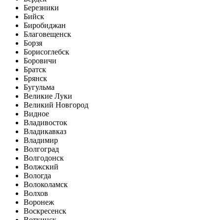
Березники
Бийск
Биробиджан
Благовещенск
Борзя
Борисоглебск
Боровичи
Братск
Брянск
Бугульма
Великие Луки
Великий Новгород
Видное
Владивосток
Владикавказ
Владимир
Волгоград
Волгодонск
Волжский
Вологда
Волоколамск
Волхов
Воронеж
Воскресенск
Воткинск