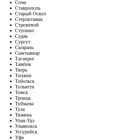
Сочи
Ставрополь
Старый Оскол
Стерлитамак
Стрежевой
Ступино
Судак
Сургут
Сызрань
Сыктывкар
Таганрог
Тамбов
Тверь
Тихвин
Тобольск
Тольятти
Томск
Троицк
Туймазы
Тула
Тюмень
Улан-Удэ
Ульяновск
Уссурийск
Уфа