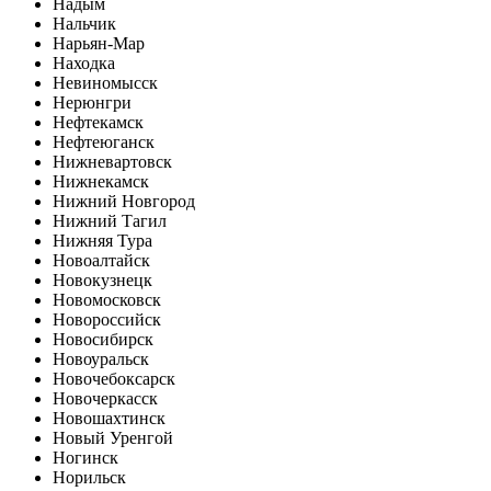
Надым
Нальчик
Нарьян-Мар
Находка
Невиномысск
Нерюнгри
Нефтекамск
Нефтеюганск
Нижневартовск
Нижнекамск
Нижний Новгород
Нижний Тагил
Нижняя Тура
Новоалтайск
Новокузнецк
Новомосковск
Новороссийск
Новосибирск
Новоуральск
Новочебоксарск
Новочеркасск
Новошахтинск
Новый Уренгой
Ногинск
Норильск