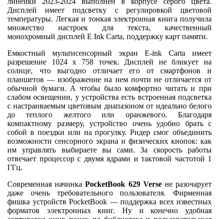
линейки 2023-2024 выполнен в корпусе серого цвета.
Дисплей имеет подсветку с регулировкой цветовой
температуры. Легкая и тонкая электронная книга получила
множество настроек для текста, качественный
монохромный дисплей E Ink Carta, поддержку карт памяти.
Емкостный мультисенсорный экран E-ink Carta имеет
разрешение 1024 х 758 точек. Дисплей не бликует на
солнце, что выгодно отличает его от смартфонов и
планшетов — изображение на нем почти не отличается от
обычной бумаги. А чтобы было комфортно читать и при
слабом освещении, у устройства есть встроенная подсветка
с настраиваемым цветовым диапазоном от идеально белого
до теплого желтого или оранжевого. Благодаря
компактному размеру, устройство очень удобно брать с
собой в поездки или на прогулку. Ридер смог объединить
возможности сенсорного экрана и физических кнопок: как
им управлять выбираете вы сами. За скорость работы
отвечает процессор с двумя ядрами и тактовой частотой 1
ГГц.
Современная начинка
PocketBook 629 Verse
не разочарует
даже очень требовательного пользователя. Фирменная
фишка устройств PocketBook — поддержка всех известных
форматов электронных книг. Ну и конечно удобная