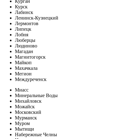
Курган
Курск
Лабинск
Ленинск-Кузнецкий
Лермонтов
Липецк
Лобня
Люберцы
Людиново
Магадан
Магнитогорск
Майкоп
Махачкала
Мегион
Междуреченск
Миасс
Минеральные Воды
Михайловск
Можайск
Московский
Мурманск
Муром
Мытищи
Набережные Челны