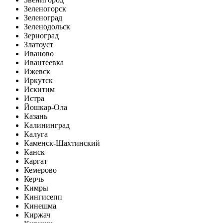
Зеленогорск
Зеленоград
Зеленодольск
Зерноград
Златоуст
Иваново
Ивантеевка
Ижевск
Иркутск
Искитим
Истра
Йошкар-Ола
Казань
Калининград
Калуга
Каменск-Шахтинский
Канск
Каргат
Кемерово
Керчь
Кимры
Кингисепп
Кинешма
Киржач