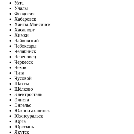
Ухта
Учалы
Феодосия
Хабаровск
Ханты-Мансийск
Хасавюрт
Химки
Чайковский
Чебоксары
Челябинск
Череповец
Черкесск
Чехов
Чита
Чусовой
Шахты
Щёлково
Электросталь
Элиста
Энгельс
Южно-сахалинск
Южноуральск
Юрга
Юрюзань
Якутск