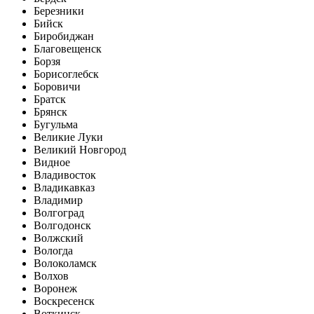
Березники
Бийск
Биробиджан
Благовещенск
Борзя
Борисоглебск
Боровичи
Братск
Брянск
Бугульма
Великие Луки
Великий Новгород
Видное
Владивосток
Владикавказ
Владимир
Волгоград
Волгодонск
Волжский
Вологда
Волоколамск
Волхов
Воронеж
Воскресенск
Воткинск