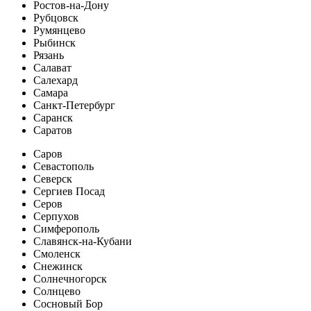
Ростов-на-Дону
Рубцовск
Румянцево
Рыбинск
Рязань
Салават
Салехард
Самара
Санкт-Петербург
Саранск
Саратов
Саров
Севастополь
Северск
Сергиев Посад
Серов
Серпухов
Симферополь
Славянск-на-Кубани
Смоленск
Снежинск
Солнечногорск
Солнцево
Сосновый Бор