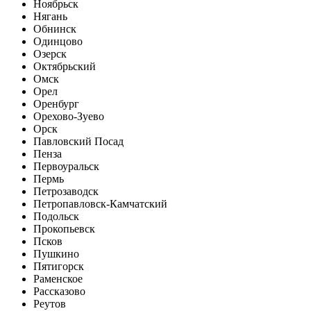
Ноябрьск
Нягань
Обнинск
Одинцово
Озерск
Октябрьский
Омск
Орел
Оренбург
Орехово-Зуево
Орск
Павловский Посад
Пенза
Первоуральск
Пермь
Петрозаводск
Петропавловск-Камчатский
Подольск
Прокопьевск
Псков
Пушкино
Пятигорск
Раменское
Рассказово
Реутов