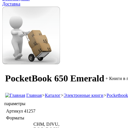
Доставка
PocketBook 650 Emerald
+ Книги в 
Главная
>
Каталог
>
Электронные книги
>
Pocketbook
параметры
Артикул
41257
Форматы
CHM, DJVU,