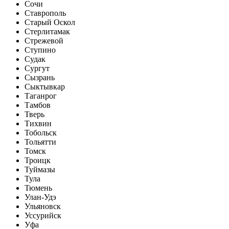
Сочи
Ставрополь
Старый Оскол
Стерлитамак
Стрежевой
Ступино
Судак
Сургут
Сызрань
Сыктывкар
Таганрог
Тамбов
Тверь
Тихвин
Тобольск
Тольятти
Томск
Троицк
Туймазы
Тула
Тюмень
Улан-Удэ
Ульяновск
Уссурийск
Уфа