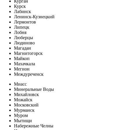
Курган
Курск
Лабинск
Ленинск-Кузнецкий
Лермонтов
Липецк
Лобня
Люберцы
Людиново
Магадан
Магнитогорск
Майкоп
Махачкала
Мегион
Междуреченск
Миасс
Минеральные Воды
Михайловск
Можайск
Московский
Мурманск
Муром
Мытищи
Набережные Челны