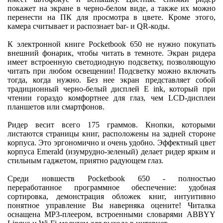
покажет на экране в черно-белом виде, а также их можно
перенести на ПК для просмотра в цвете. Кроме этого,
камера считывает и распознает bar- и QR-коды.
К электронной книге Poсketbook 650 не нужно покупать
внешний фонарик, чтобы читать в темноте. Экран ридера
имеет встроенную светодиодную подсветку, позволяющую
читать при любом освещении! Подсветку можно включать
тогда, когда нужно. Без нее экран представляет собой
традиционный черно-белый дисплей Е ink, который при
чтении гораздо комфортнее для глаз, чем LCD-дисплеи
планшетов или смартфонов.
Ридер весит всего 175 граммов. Кнопки, которыми
листаются страницы книг, расположены на задней стороне
корпуса. Это эргономично и очень удобно. Эффектный цвет
корпуса Emerald (изумрудно-зеленый) делает ридер ярким и
стильным гаджетом, приятно радующем глаз.
Среди новшеств Poсketbook 650 - полностью
переработанное программное обеспечение: удобная
сортировка, демонстрация обложек книг, интуитивно
понятное управление Вы наверняка оцените! Читалка
оснащена MP3-плеером, встроенными словарями ABBYY