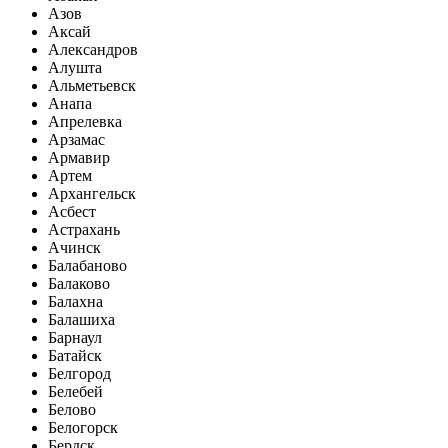
Азов
Аксай
Александров
Алушта
Альметьевск
Анапа
Апрелевка
Арзамас
Армавир
Артем
Архангельск
Асбест
Астрахань
Ачинск
Балабаново
Балаково
Балахна
Балашиха
Барнаул
Батайск
Белгород
Белебей
Белово
Белогорск
Бердск