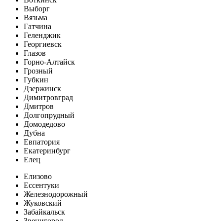
Выборг
Вязьма
Гатчина
Геленджик
Георгиевск
Глазов
Горно-Алтайск
Грозный
Губкин
Дзержинск
Димитровград
Дмитров
Долгопрудный
Домодедово
Дубна
Евпатория
Екатеринбург
Елец
Елизово
Ессентуки
Железнодорожный
Жуковский
Забайкальск
Звенигород