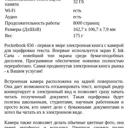
32 Гб
памяти
Wi-Fi
есть
Аудио
есть
Продолжительность работы
8000 страниц
Размеры (ДхШхВ)
162,7 х 106,7 х 7,9 мм
Вес
175 г
Pocketbook 650 - первая в мире электронная книга с камерой
для оцифровки текста. Впервые используется экран E Ink
Carta - новейший тип экрана среди бумагоподобных
дисплеев. Программное обеспечение новинки полностью
переработано. Самая продвинутая электронная книга рынка
- к Вашим услугам!
Встроенная камера расположена на задней поверхности.
Она дает возможность отсканировать текст, который ридер
конвертирует в электронный вид и позволяет сразу начать
читать полученный документ. Такая оцифровка будет
полезна школьникам, студентами, научным работникам и
просто всем, кто имеет дело с бумажными документами и
хотел бы читать их в электронном виде.
Камера также позволяет делать обычные цветные фото, она
имеет автофокус и вспышку. Цветные снимки ридер