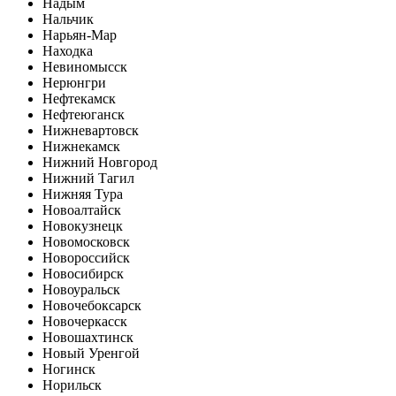
Надым
Нальчик
Нарьян-Мар
Находка
Невиномысск
Нерюнгри
Нефтекамск
Нефтеюганск
Нижневартовск
Нижнекамск
Нижний Новгород
Нижний Тагил
Нижняя Тура
Новоалтайск
Новокузнецк
Новомосковск
Новороссийск
Новосибирск
Новоуральск
Новочебоксарск
Новочеркасск
Новошахтинск
Новый Уренгой
Ногинск
Норильск