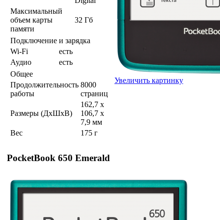
Digital
Максимальный
объем карты
32 Гб
памяти
Подключение и зарядка
Wi-Fi
есть
Аудио
есть
Общее
Увеличить картинку
Продолжительность
8000
работы
страниц
162,7 х
Размеры (ДхШхВ)
106,7 х
7,9 мм
Вес
175 г
PocketBook 650 Emerald