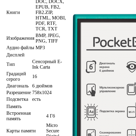
DOC, DOCX,
EPUB, FB2,
Книги
FB2.ZIP,
HTML, MOBI,
PDF, RTF,
TCR, TXT
BMP, JPEG,
Изображения
PNG, TIFF
Аудио файлы
MP3
Дисплей
Сенсорный E-
Тип
Ink Carta
Градаций
16
серого
Диагональ
6 дюймов
Разрешение
758x1024
Подсветка
есть
Память
Встроенная
4 Гб
память
Micro
Карты памяти
Secure