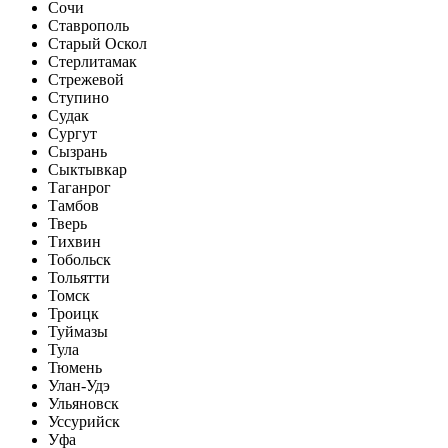
Сочи
Ставрополь
Старый Оскол
Стерлитамак
Стрежевой
Ступино
Судак
Сургут
Сызрань
Сыктывкар
Таганрог
Тамбов
Тверь
Тихвин
Тобольск
Тольятти
Томск
Троицк
Туймазы
Тула
Тюмень
Улан-Удэ
Ульяновск
Уссурийск
Уфа