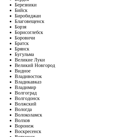
Березники
Бийск
Биробиджан
Благовещенск
Борзя
Борисоглебск
Боровичи
Братск
Брянск
Бугульма
Великие Луки
Великий Новгород
Видное
Владивосток
Владикавказ
Владимир
Волгоград
Волгодонск
Волжский
Вологда
Волоколамск
Волхов
Воронеж
Воскресенск
Воткинск