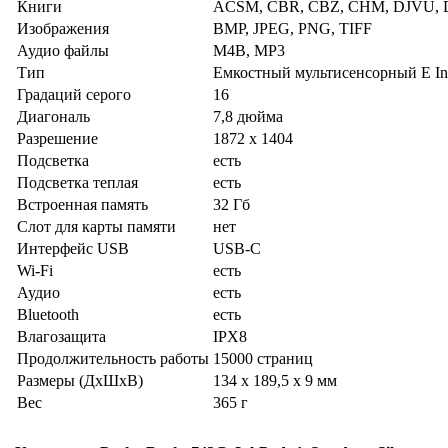
Книги
ACSM, CBR, CBZ, CHM, DJVU, D
Изображения
BMP, JPEG, PNG, TIFF
Аудио файлы
M4B, MP3
Тип
Емкостный мультисенсорный E Ink
Градаций серого
16
Диагональ
7,8 дюйма
Разрешение
1872 х 1404
Подсветка
есть
Подсветка теплая
есть
Встроенная память
32 Гб
Слот для карты памяти
нет
Интерфейс USB
USB-C
Wi-Fi
есть
Аудио
есть
Bluetooth
есть
Влагозащита
IPX8
Продолжительность работы
15000 страниц
Размеры (ДхШхВ)
134 x 189,5 x 9 мм
Вес
365 г