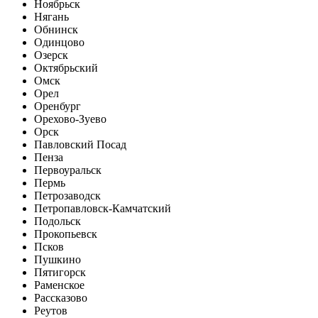
Ноябрьск
Нягань
Обнинск
Одинцово
Озерск
Октябрьский
Омск
Орел
Оренбург
Орехово-Зуево
Орск
Павловский Посад
Пенза
Первоуральск
Пермь
Петрозаводск
Петропавловск-Камчатский
Подольск
Прокопьевск
Псков
Пушкино
Пятигорск
Раменское
Рассказово
Реутов