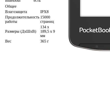
Bluetooth
есть
Общее
Влагозащита
IPX8
Продолжительность
15000
работы
страниц
134 x
Размеры (ДхШхВ)
189,5 x 9
мм
Вес
365 г