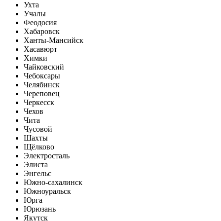
Ухта
Учалы
Феодосия
Хабаровск
Ханты-Мансийск
Хасавюрт
Химки
Чайковский
Чебоксары
Челябинск
Череповец
Черкесск
Чехов
Чита
Чусовой
Шахты
Щёлково
Электросталь
Элиста
Энгельс
Южно-сахалинск
Южноуральск
Юрга
Юрюзань
Якутск