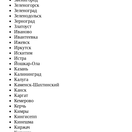
Зеленогорск
Зеленоград
Зеленодольск
Зерноград
Златоуст
Иваново
Ивантеевка
Ижевск
Иркутск
Искитим
Истра
Йошкар-Ола
Казань
Калининград
Калуга
Каменск-Шахтинский
Канск
Каргат
Кемерово
Керчь
Кимры
Кингисепп
Кинешма
Киржач