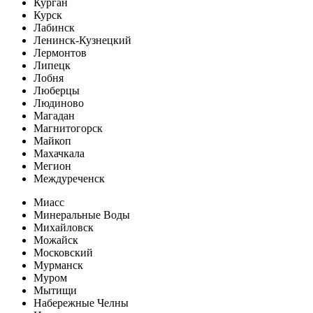
Курган
Курск
Лабинск
Ленинск-Кузнецкий
Лермонтов
Липецк
Лобня
Люберцы
Людиново
Магадан
Магнитогорск
Майкоп
Махачкала
Мегион
Междуреченск
Миасс
Минеральные Воды
Михайловск
Можайск
Московский
Мурманск
Муром
Мытищи
Набережные Челны