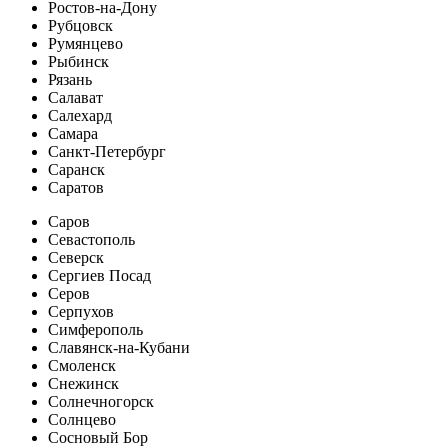
Ростов-на-Дону
Рубцовск
Румянцево
Рыбинск
Рязань
Салават
Салехард
Самара
Санкт-Петербург
Саранск
Саратов
Саров
Севастополь
Северск
Сергиев Посад
Серов
Серпухов
Симферополь
Славянск-на-Кубани
Смоленск
Снежинск
Солнечногорск
Солнцево
Сосновый Бор