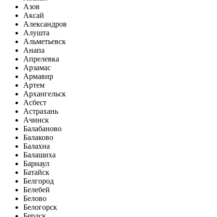
Азов
Аксай
Александров
Алушта
Альметьевск
Анапа
Апрелевка
Арзамас
Армавир
Артем
Архангельск
Асбест
Астрахань
Ачинск
Балабаново
Балаково
Балахна
Балашиха
Барнаул
Батайск
Белгород
Белебей
Белово
Белогорск
Бердск