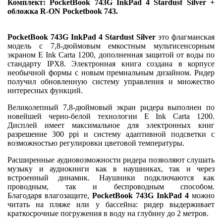
Комплект: PocketBook 743G InkPad 4 Stardust Silver +
обложка R-ON Pocketbook 743.
PocketBook 743G InkPad 4 Stardust Silver
это флагманская
модель с 7,8-дюймовым емкостным мультисенсорным
экраном E Ink Carta 1200, дополненная защитой от воды по
стандарту IPX8. Электронная книга создана в корпусе
необычной формы с новым премиальным дизайном. Ридер
получил обновленную систему управления и множество
интересных функций.
Великолепный 7,8-дюймовый экран ридера выполнен по
новейшей черно-белой технологии E Ink Carta 1200.
Дисплей имеет максимальное для электронных книг
разрешение 300 ppi и систему адаптивной подсветки с
возможностью регулировки цветовой температуры.
Расширенные аудиовозможности ридера позволяют слушать
музыку и аудиокниги как в наушниках, так и через
встроенный динамик. Наушники подключаются как
проводным, так и беспроводным способом.
Благодаря влагозащите,
PocketBook 743G InkPad 4
можно
читать на пляже или у бассейна: ридер выдерживает
краткосрочные погружения в воду на глубину до 2 метров.