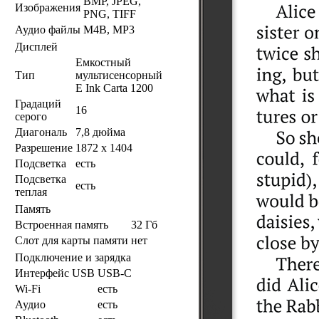
BMP, JPEG,
Изображения
PNG, TIFF
Аудио файлы
M4B, MP3
Дисплей
Емкостный
Тип
мультисенсорный
E Ink Carta 1200
Градаций
16
серого
Диагональ
7,8 дюйма
Разрешение
1872 х 1404
Подсветка
есть
Подсветка
есть
теплая
Память
Встроенная память
32 Гб
Слот для карты памяти
нет
Подключение и зарядка
Интерфейс USB
USB-C
Wi-Fi
есть
Аудио
есть