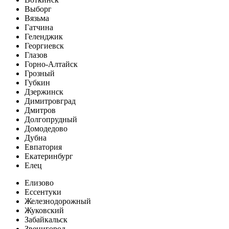
Выборг
Вязьма
Гатчина
Геленджик
Георгиевск
Глазов
Горно-Алтайск
Грозный
Губкин
Дзержинск
Димитровград
Дмитров
Долгопрудный
Домодедово
Дубна
Евпатория
Екатеринбург
Елец
Елизово
Ессентуки
Железнодорожный
Жуковский
Забайкальск
Звенигород