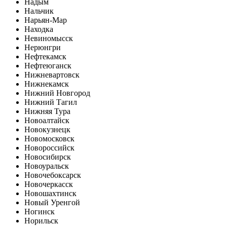
Надым
Нальчик
Нарьян-Мар
Находка
Невиномысск
Нерюнгри
Нефтекамск
Нефтеюганск
Нижневартовск
Нижнекамск
Нижний Новгород
Нижний Тагил
Нижняя Тура
Новоалтайск
Новокузнецк
Новомосковск
Новороссийск
Новосибирск
Новоуральск
Новочебоксарск
Новочеркасск
Новошахтинск
Новый Уренгой
Ногинск
Норильск