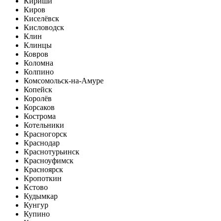
Кириши
Киров
Киселёвск
Кисловодск
Клин
Клинцы
Ковров
Коломна
Колпино
Комсомольск-на-Амуре
Копейск
Королёв
Корсаков
Кострома
Котельники
Красногорск
Краснодар
Краснотурьинск
Красноуфимск
Красноярск
Кропоткин
Кстово
Кудымкар
Кунгур
Купино