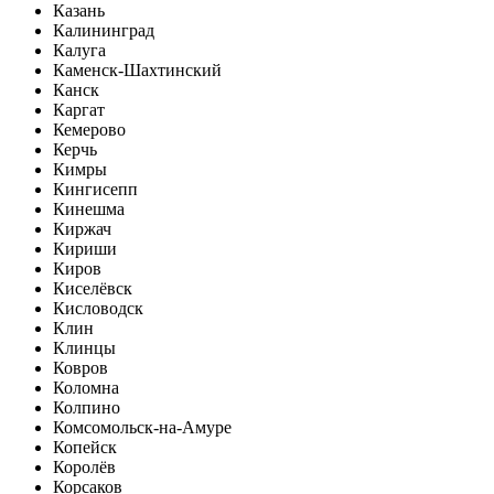
Казань
Калининград
Калуга
Каменск-Шахтинский
Канск
Каргат
Кемерово
Керчь
Кимры
Кингисепп
Кинешма
Киржач
Кириши
Киров
Киселёвск
Кисловодск
Клин
Клинцы
Ковров
Коломна
Колпино
Комсомольск-на-Амуре
Копейск
Королёв
Корсаков