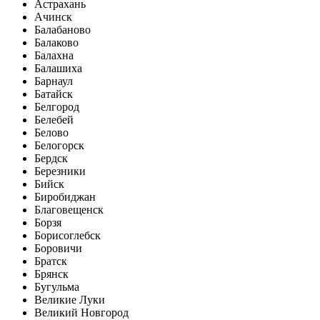
Астрахань
Ачинск
Балабаново
Балаково
Балахна
Балашиха
Барнаул
Батайск
Белгород
Белебей
Белово
Белогорск
Бердск
Березники
Бийск
Биробиджан
Благовещенск
Борзя
Борисоглебск
Боровичи
Братск
Брянск
Бугульма
Великие Луки
Великий Новгород