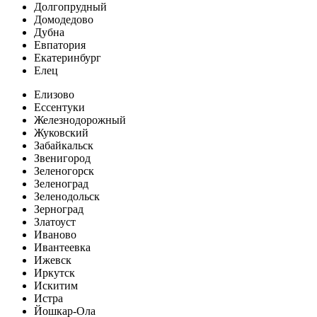
Долгопрудный
Домодедово
Дубна
Евпатория
Екатеринбург
Елец
Елизово
Ессентуки
Железнодорожный
Жуковский
Забайкальск
Звенигород
Зеленогорск
Зеленоград
Зеленодольск
Зерноград
Златоуст
Иваново
Ивантеевка
Ижевск
Иркутск
Искитим
Истра
Йошкар-Ола