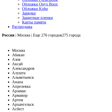
Обложки Onyx Boox
Обложки Kobo
Зарядки
Защитные пленки
Карты памяти
Распродажа
Россия
|
Москва
|
Еще
276 городов
275 города
Москва
Абакан
Азов
Аксай
Александров
Алушта
Альметьевск
Анапа
Апрелевка
Арзамас
Армавир
Артем
Архангельск
Асбест