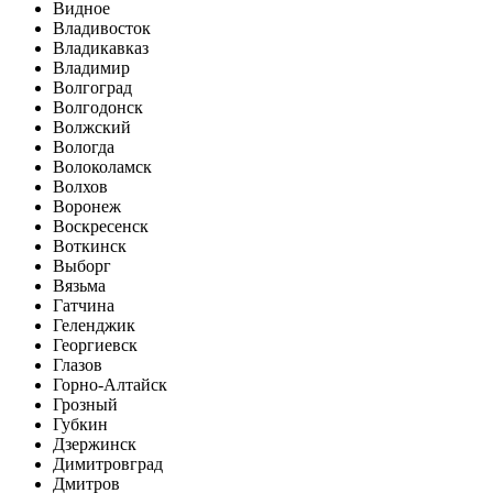
Видное
Владивосток
Владикавказ
Владимир
Волгоград
Волгодонск
Волжский
Вологда
Волоколамск
Волхов
Воронеж
Воскресенск
Воткинск
Выборг
Вязьма
Гатчина
Геленджик
Георгиевск
Глазов
Горно-Алтайск
Грозный
Губкин
Дзержинск
Димитровград
Дмитров