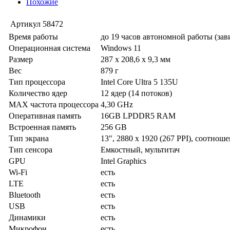
Похожие
Артикул
58472
Время работы
до 19 часов автономной работы (за
Операционная система
Windows 11
Размер
287 x 208,6 x 9,3 мм
Вес
879 г
Тип процессора
Intel Core Ultra 5 135U
Количество ядер
12 ядер (14 потоков)
MAX частота процессора
4,30 GHz
Оперативная память
16GB LPDDR5 RAM
Встроенная память
256 GB
Тип экрана
13", 2880 x 1920 (267 PPI), соотнош
Тип сенсора
Емкостный, мультитач
GPU
Intel Graphics
Wi-Fi
есть
LTE
есть
Bluetooth
есть
USB
есть
Динамики
есть
Микрофон
есть