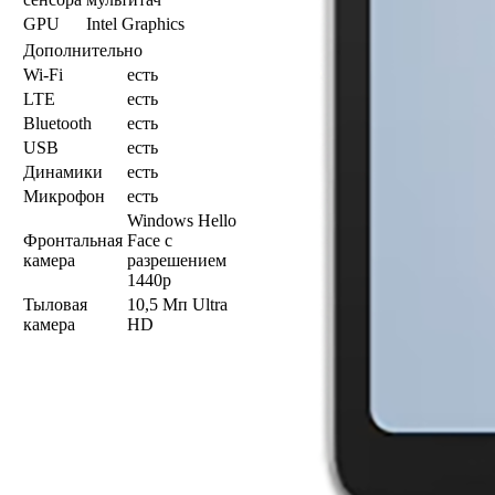
GPU
Intel Graphics
Дополнительно
Wi-Fi
есть
LTE
есть
Bluetooth
есть
USB
есть
Динамики
есть
Микрофон
есть
Windows Hello
Фронтальная
Face с
камера
разрешением
1440p
Тыловая
10,5 Мп Ultra
камера
HD