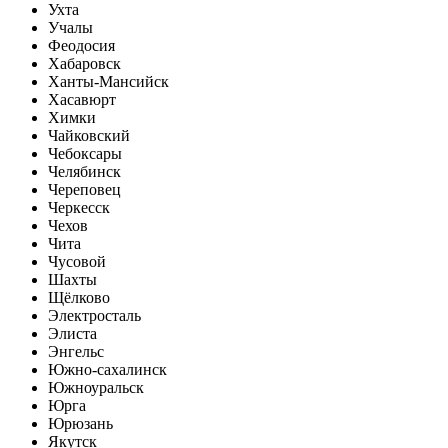
Ухта
Учалы
Феодосия
Хабаровск
Ханты-Мансийск
Хасавюрт
Химки
Чайковский
Чебоксары
Челябинск
Череповец
Черкесск
Чехов
Чита
Чусовой
Шахты
Щёлково
Электросталь
Элиста
Энгельс
Южно-сахалинск
Южноуральск
Юрга
Юрюзань
Якутск