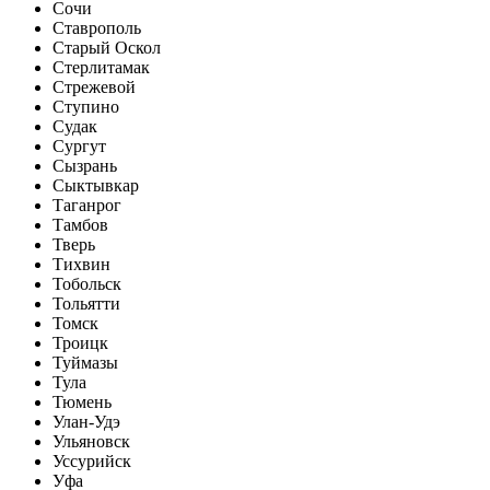
Сочи
Ставрополь
Старый Оскол
Стерлитамак
Стрежевой
Ступино
Судак
Сургут
Сызрань
Сыктывкар
Таганрог
Тамбов
Тверь
Тихвин
Тобольск
Тольятти
Томск
Троицк
Туймазы
Тула
Тюмень
Улан-Удэ
Ульяновск
Уссурийск
Уфа