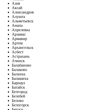
Азов
Аксай
Александров
Алушта
Альметьевск
Анапа
Апрелевка
Арзамас
Армавир
Артем
Архангельск
Асбест
Астрахань
Ачинск
Балабаново
Балаково
Балахна
Балашиха
Барнаул
Батайск
Белгород
Белебей
Белово
Белогорск
Бердск