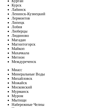
Курган
Курск
Лабинск
Ленинск-Кузнецкий
Лермонтов
Липецк
Лобня
Люберцы
Людиново
Магадан
Магнитогорск
Майкоп
Махачкала
Мегион
Междуреченск
Миасс
Минеральные Воды
Михайловск
Можайск
Московский
Мурманск
Муром
Мытищи
Набережные Челны