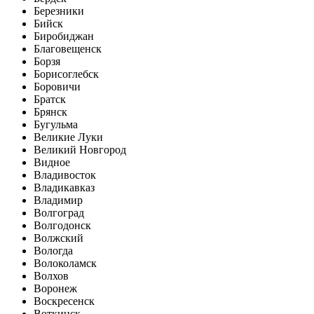
Березники
Бийск
Биробиджан
Благовещенск
Борзя
Борисоглебск
Боровичи
Братск
Брянск
Бугульма
Великие Луки
Великий Новгород
Видное
Владивосток
Владикавказ
Владимир
Волгоград
Волгодонск
Волжский
Вологда
Волоколамск
Волхов
Воронеж
Воскресенск
Воткинск