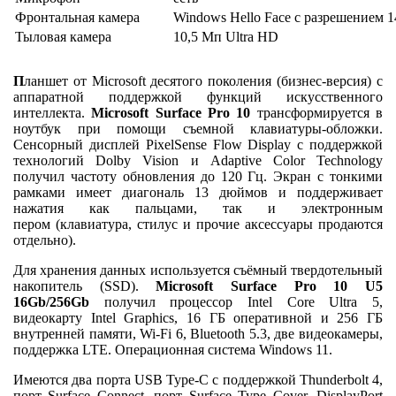
Фронтальная камера
Windows Hello Face с разрешением 
Тыловая камера
10,5 Мп Ultra HD
П
ланшет от Microsoft десятого поколения (бизнес-версия) с
аппаратной поддержкой функций искусственного
интеллекта.
Microsoft Surface Pro 10
трансформируется в
ноутбук при помощи съемной клавиатуры-обложки.
Сенсорный дисплей PixelSense Flow Display с поддержкой
технологий Dolby Vision и Adaptive Color Technology
получил частоту обновления до 120 Гц. Экран с тонкими
рамками имеет диагональ 13 дюймов и поддерживает
нажатия как пальцами, так и электронным
пером (клавиатура, стилус и прочие аксессуары продаются
отдельно).
Для хранения данных используется съёмный твердотельный
накопитель (SSD).
Microsoft Surface Pro 10 U5
16Gb/256Gb
получил процессор Intel Core Ultra 5,
видеокарту Intel Graphics, 16 ГБ оперативной и 256 ГБ
внутренней памяти, Wi-Fi 6, Bluetooth 5.3, две видеокамеры,
поддержка LTE. Операционная система Windows 11.
Имеются два порта USB Type-C с поддержкой Thunderbolt 4,
порт Surface Connect, порт Surface Type Cover, DisplayPort