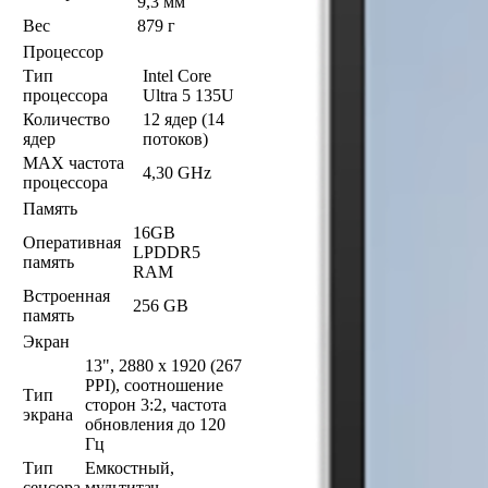
9,3 мм
Вес
879 г
Процессор
Тип
Intel Core
процессора
Ultra 5 135U
Количество
12 ядер (14
ядер
потоков)
MAX частота
4,30 GHz
процессора
Память
16GB
Оперативная
LPDDR5
память
RAM
Встроенная
256 GB
память
Экран
13", 2880 x 1920 (267
PPI), соотношение
Тип
сторон 3:2, частота
экрана
обновления до 120
Гц
Тип
Емкостный,
сенсора
мультитач