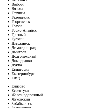
Выборг
Вязьма
Гатчина
Геленджик
Георгиевск
Глазов
Горно-Алтайск
Грозный
Губкин
Дзержинск
Димитровград
Дмитров
Долгопрудный
Домодедово
Дубна
Евпатория
Екатеринбург
Елец
Елизово
Ессентуки
Железнодорожный
Жуковский
Забайкальск
Звенигород