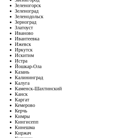
Зеленогорск
Зеленоград
Зеленодольск
Зерноград
Златоуст
Иваново
Ивантеевка
Ижевск
Иркутск
Искитим
Истра
Йошкар-Ола
Казань
Калининград
Калуга
Каменск-Шахтинский
Канск
Каргат
Кемерово
Керчь
Кимры
Кингисепп
Кинешма
Киржач