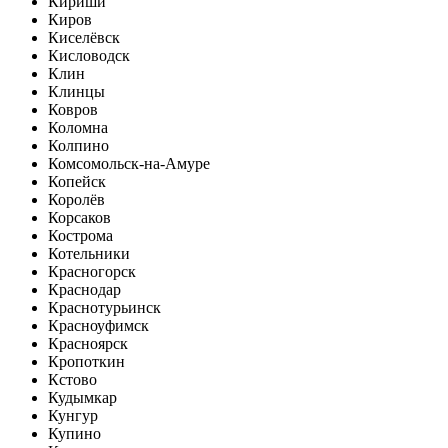
Кириши
Киров
Киселёвск
Кисловодск
Клин
Клинцы
Ковров
Коломна
Колпино
Комсомольск-на-Амуре
Копейск
Королёв
Корсаков
Кострома
Котельники
Красногорск
Краснодар
Краснотурьинск
Красноуфимск
Красноярск
Кропоткин
Кстово
Кудымкар
Кунгур
Купино