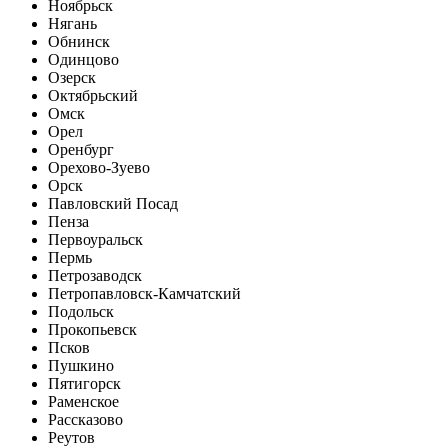
Ноябрьск
Нягань
Обнинск
Одинцово
Озерск
Октябрьский
Омск
Орел
Оренбург
Орехово-Зуево
Орск
Павловский Посад
Пенза
Первоуральск
Пермь
Петрозаводск
Петропавловск-Камчатский
Подольск
Прокопьевск
Псков
Пушкино
Пятигорск
Раменское
Рассказово
Реутов