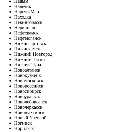
Надым
Нальчик
Нарьян-Мар
Находка
Невиномысск
Нерюнгри
Нефтекамск
Нефтеюганск
Нижневартовск
Нижнекамск
Нижний Новгород
Нижний Тагил
Нижняя Тура
Новоалтайск
Новокузнецк
Новомосковск
Новороссийск
Новосибирск
Новоуральск
Новочебоксарск
Новочеркасск
Новошахтинск
Новый Уренгой
Ногинск
Норильск