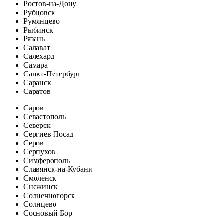
Ростов-на-Дону
Рубцовск
Румянцево
Рыбинск
Рязань
Салават
Салехард
Самара
Санкт-Петербург
Саранск
Саратов
Саров
Севастополь
Северск
Сергиев Посад
Серов
Серпухов
Симферополь
Славянск-на-Кубани
Смоленск
Снежинск
Солнечногорск
Солнцево
Сосновый Бор