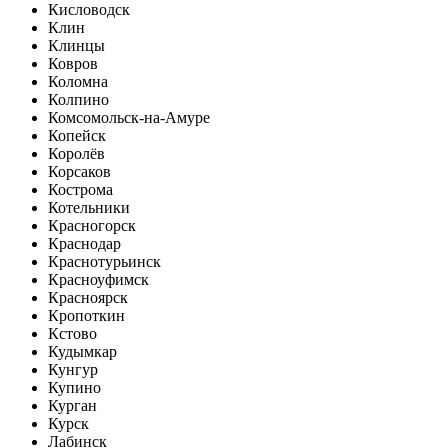
Кисловодск
Клин
Клинцы
Ковров
Коломна
Колпино
Комсомольск-на-Амуре
Копейск
Королёв
Корсаков
Кострома
Котельники
Красногорск
Краснодар
Краснотурьинск
Красноуфимск
Красноярск
Кропоткин
Кстово
Кудымкар
Кунгур
Купино
Курган
Курск
Лабинск