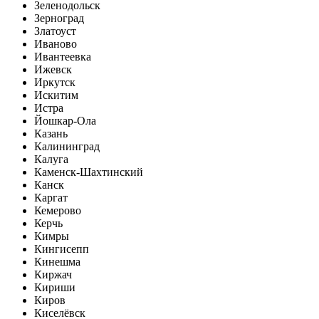
Зеленодольск
Зерноград
Златоуст
Иваново
Ивантеевка
Ижевск
Иркутск
Искитим
Истра
Йошкар-Ола
Казань
Калининград
Калуга
Каменск-Шахтинский
Канск
Каргат
Кемерово
Керчь
Кимры
Кингисепп
Кинешма
Киржач
Кириши
Киров
Киселёвск