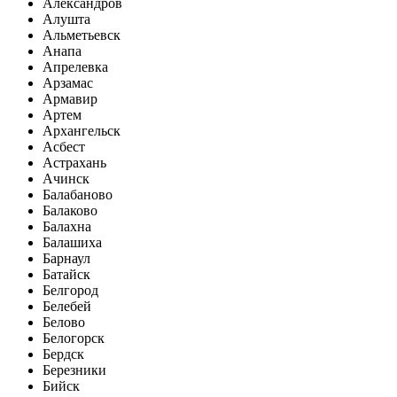
Александров
Алушта
Альметьевск
Анапа
Апрелевка
Арзамас
Армавир
Артем
Архангельск
Асбест
Астрахань
Ачинск
Балабаново
Балаково
Балахна
Балашиха
Барнаул
Батайск
Белгород
Белебей
Белово
Белогорск
Бердск
Березники
Бийск