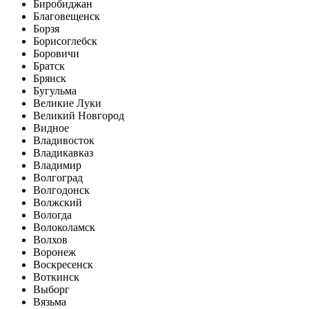
Биробиджан
Благовещенск
Борзя
Борисоглебск
Боровичи
Братск
Брянск
Бугульма
Великие Луки
Великий Новгород
Видное
Владивосток
Владикавказ
Владимир
Волгоград
Волгодонск
Волжский
Вологда
Волоколамск
Волхов
Воронеж
Воскресенск
Воткинск
Выборг
Вязьма