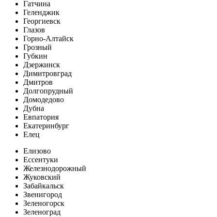
Гатчина
Геленджик
Георгиевск
Глазов
Горно-Алтайск
Грозный
Губкин
Дзержинск
Димитровград
Дмитров
Долгопрудный
Домодедово
Дубна
Евпатория
Екатеринбург
Елец
Елизово
Ессентуки
Железнодорожный
Жуковский
Забайкальск
Звенигород
Зеленогорск
Зеленоград