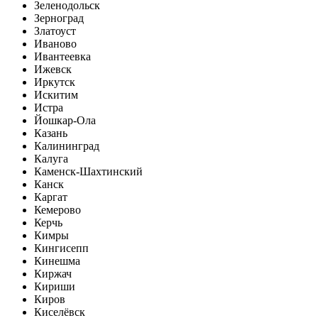
Зеленодольск
Зерноград
Златоуст
Иваново
Ивантеевка
Ижевск
Иркутск
Искитим
Истра
Йошкар-Ола
Казань
Калининград
Калуга
Каменск-Шахтинский
Канск
Каргат
Кемерово
Керчь
Кимры
Кингисепп
Кинешма
Киржач
Кириши
Киров
Киселёвск