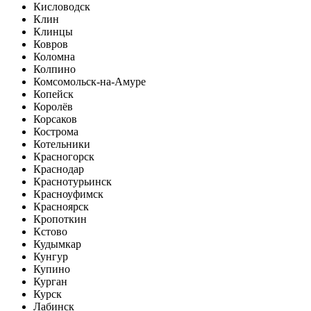
Кисловодск
Клин
Клинцы
Ковров
Коломна
Колпино
Комсомольск-на-Амуре
Копейск
Королёв
Корсаков
Кострома
Котельники
Красногорск
Краснодар
Краснотурьинск
Красноуфимск
Красноярск
Кропоткин
Кстово
Кудымкар
Кунгур
Купино
Курган
Курск
Лабинск