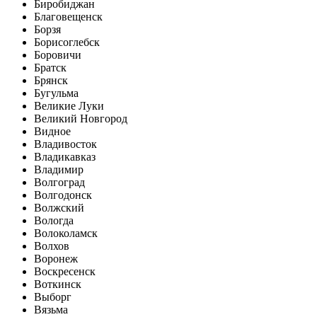
Биробиджан
Благовещенск
Борзя
Борисоглебск
Боровичи
Братск
Брянск
Бугульма
Великие Луки
Великий Новгород
Видное
Владивосток
Владикавказ
Владимир
Волгоград
Волгодонск
Волжский
Вологда
Волоколамск
Волхов
Воронеж
Воскресенск
Воткинск
Выборг
Вязьма