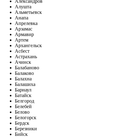
Александров
Алушта
Альметьевск
Анапа
Апрелевка
Арзамас
Армавир
Артем
Архангельск
Асбест
Астрахань
Ачинск
Балабаново
Балаково
Балахна
Балашиха
Барнаул
Батайск
Белгород
Белебей
Белово
Белогорск
Бердск
Березники
Бийск