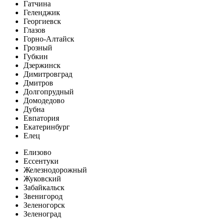
Гатчина
Геленджик
Георгиевск
Глазов
Горно-Алтайск
Грозный
Губкин
Дзержинск
Димитровград
Дмитров
Долгопрудный
Домодедово
Дубна
Евпатория
Екатеринбург
Елец
Елизово
Ессентуки
Железнодорожный
Жуковский
Забайкальск
Звенигород
Зеленогорск
Зеленоград