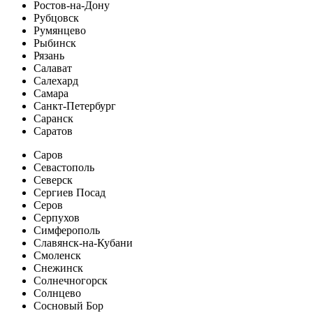
Ростов-на-Дону
Рубцовск
Румянцево
Рыбинск
Рязань
Салават
Салехард
Самара
Санкт-Петербург
Саранск
Саратов
Саров
Севастополь
Северск
Сергиев Посад
Серов
Серпухов
Симферополь
Славянск-на-Кубани
Смоленск
Снежинск
Солнечногорск
Солнцево
Сосновый Бор