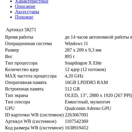
Характеристики
Описание
Аксессуары
Похожие
Артикул
58271
Время работы
до 14 часов автономной работы 
Операционная система
Windows 11
Размер
287 x 209 x 9,3 мм
Вес
895 г
Тип процессора
Snapdragon X Elite
Количество ядер
12 ядер (12 потоков)
MAX частота процессора
4,20 GHz
Оперативная память
16GB LPDDR5 RAM
Встроенная память
512 GB
Тип экрана
OLED, 13", 2880 x 1920 (267 PPI
Тип сенсора
Емкостный, мультитач
GPU
Qualcomm Adreno GPU
ID карточки WB (системное)
2263067091
Артикул WB (системное)
1107542369
Код размера WB (системное)
1638919452