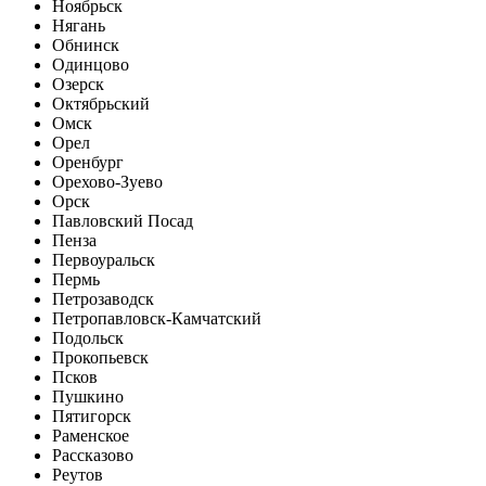
Ноябрьск
Нягань
Обнинск
Одинцово
Озерск
Октябрьский
Омск
Орел
Оренбург
Орехово-Зуево
Орск
Павловский Посад
Пенза
Первоуральск
Пермь
Петрозаводск
Петропавловск-Камчатский
Подольск
Прокопьевск
Псков
Пушкино
Пятигорск
Раменское
Рассказово
Реутов