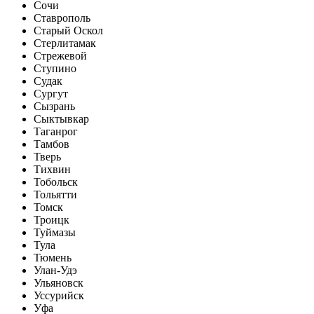
Сочи
Ставрополь
Старый Оскол
Стерлитамак
Стрежевой
Ступино
Судак
Сургут
Сызрань
Сыктывкар
Таганрог
Тамбов
Тверь
Тихвин
Тобольск
Тольятти
Томск
Троицк
Туймазы
Тула
Тюмень
Улан-Удэ
Ульяновск
Уссурийск
Уфа