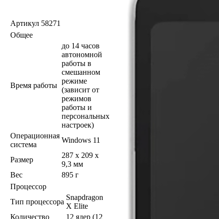
Артикул
58271
Общее
до 14 часов
автономной
работы в
смешанном
режиме
Время работы
(зависит от
режимов
работы и
персональных
настроек)
Операционная
Windows 11
система
287 x 209 x
Размер
9,3 мм
Вес
895 г
Процессор
Snapdragon
Тип процессора
X Elite
Количество
12 ядер (12