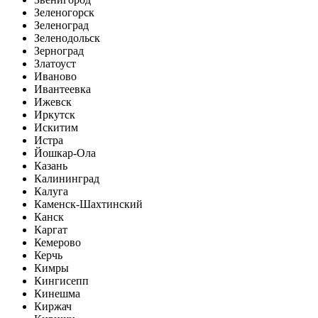
Зеленогорск
Зеленоград
Зеленодольск
Зерноград
Златоуст
Иваново
Ивантеевка
Ижевск
Иркутск
Искитим
Истра
Йошкар-Ола
Казань
Калининград
Калуга
Каменск-Шахтинский
Канск
Каргат
Кемерово
Керчь
Кимры
Кингисепп
Кинешма
Киржач