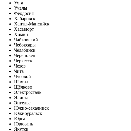
Ухта
Учалы
Феодосия
Хабаровск
Ханты-Мансийск
Хасавюрт
Химки
Чайковский
Чебоксары
Челябинск
Череповец
Черкесск
Чехов
Чита
Чусовой
Шахты
Щёлково
Электросталь
Элиста
Энгельс
Южно-сахалинск
Южноуральск
Юрга
Юрюзань
Якутск