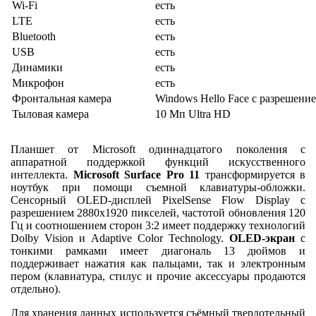
Wi-Fi
есть
LTE
есть
Bluetooth
есть
USB
есть
Динамики
есть
Микрофон
есть
Фронтальная камера
Windows Hello Face с разрешени
Тыловая камера
10 Мп Ultra HD
Планшет от Microsoft одиннадцатого поколения с
аппаратной поддержкой функций искусственного
интеллекта.
Microsoft Surface Pro 11
трансформируется в
ноутбук при помощи съемной клавиатуры-обложки.
Сенсорный OLED-дисплей PixelSense Flow Display с
разрешением 2880x1920 пикселей, частотой обновления 120
Гц и соотношением сторон 3:2 имеет поддержку технологий
Dolby Vision и Adaptive Color Technology.
OLED-экран
с
тонкими рамками имеет диагональ 13 дюймов и
поддерживает нажатия как пальцами, так и электронным
пером (клавиатура, стилус и прочие аксессуары продаются
отдельно).
Для хранения данных используется съёмный твердотельный