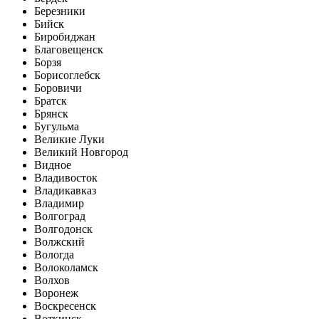
Березники
Бийск
Биробиджан
Благовещенск
Борзя
Борисоглебск
Боровичи
Братск
Брянск
Бугульма
Великие Луки
Великий Новгород
Видное
Владивосток
Владикавказ
Владимир
Волгоград
Волгодонск
Волжский
Вологда
Волоколамск
Волхов
Воронеж
Воскресенск
Воткинск