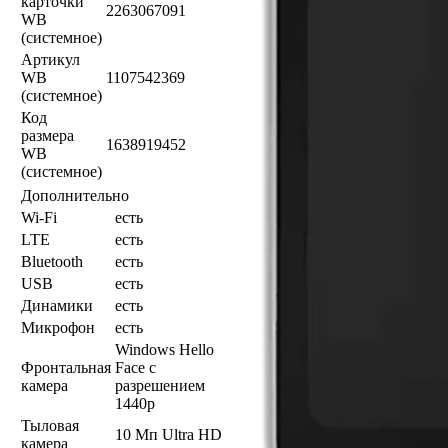
карточки
2263067091
WB
(системное)
Артикул
WB
1107542369
(системное)
Код
размера
1638919452
WB
(системное)
Дополнительно
Wi-Fi
есть
LTE
есть
Bluetooth
есть
USB
есть
Динамики
есть
Микрофон
есть
Windows Hello
Фронтальная
Face с
камера
разрешением
1440p
Тыловая
10 Мп Ultra HD
камера