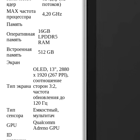
ядер
потоков)
MAX частота
4,20 GHz
процессора
Память
16GB
Оперативная
LPDDR5
память
RAM
Встроенная
512 GB
память
Экран
OLED, 13", 2880
x 1920 (267 PPI),
соотношение
Тип экрана
сторон 3:2,
частота
обновления до
120 Гц
Тип
Емкостный,
сенсора
мультитач
Qualcomm
GPU
Adreno GPU
ID