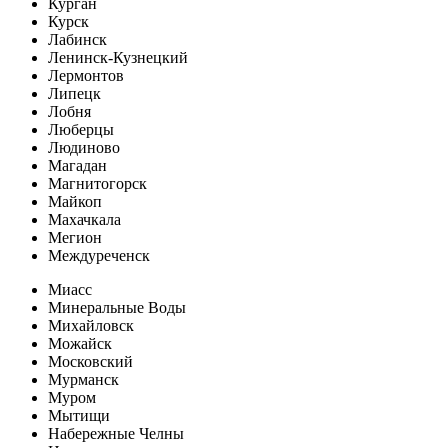
Курган
Курск
Лабинск
Ленинск-Кузнецкий
Лермонтов
Липецк
Лобня
Люберцы
Людиново
Магадан
Магнитогорск
Майкоп
Махачкала
Мегион
Междуреченск
Миасс
Минеральные Воды
Михайловск
Можайск
Московский
Мурманск
Муром
Мытищи
Набережные Челны