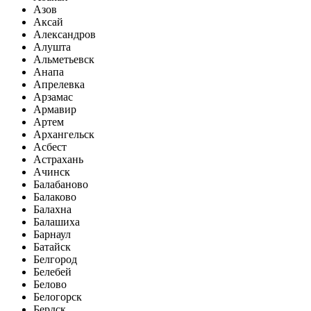
Азов
Аксай
Александров
Алушта
Альметьевск
Анапа
Апрелевка
Арзамас
Армавир
Артем
Архангельск
Асбест
Астрахань
Ачинск
Балабаново
Балаково
Балахна
Балашиха
Барнаул
Батайск
Белгород
Белебей
Белово
Белогорск
Бердск