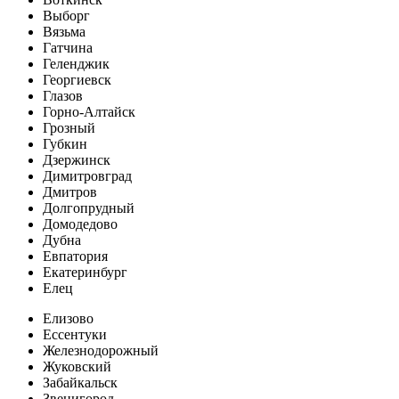
Выборг
Вязьма
Гатчина
Геленджик
Георгиевск
Глазов
Горно-Алтайск
Грозный
Губкин
Дзержинск
Димитровград
Дмитров
Долгопрудный
Домодедово
Дубна
Евпатория
Екатеринбург
Елец
Елизово
Ессентуки
Железнодорожный
Жуковский
Забайкальск
Звенигород