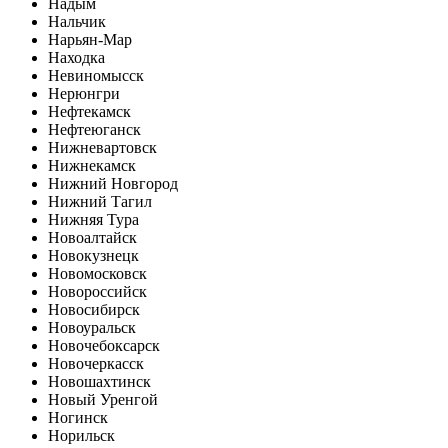
Надым
Нальчик
Нарьян-Мар
Находка
Невиномысск
Нерюнгри
Нефтекамск
Нефтеюганск
Нижневартовск
Нижнекамск
Нижний Новгород
Нижний Тагил
Нижняя Тура
Новоалтайск
Новокузнецк
Новомосковск
Новороссийск
Новосибирск
Новоуральск
Новочебоксарск
Новочеркасск
Новошахтинск
Новый Уренгой
Ногинск
Норильск