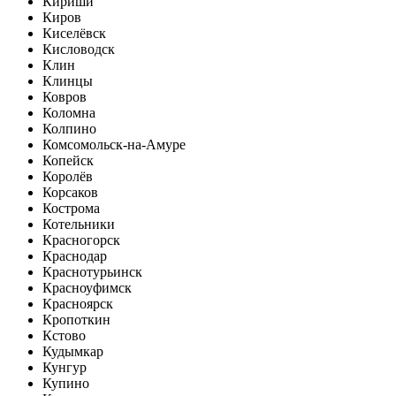
Кириши
Киров
Киселёвск
Кисловодск
Клин
Клинцы
Ковров
Коломна
Колпино
Комсомольск-на-Амуре
Копейск
Королёв
Корсаков
Кострома
Котельники
Красногорск
Краснодар
Краснотурьинск
Красноуфимск
Красноярск
Кропоткин
Кстово
Кудымкар
Кунгур
Купино