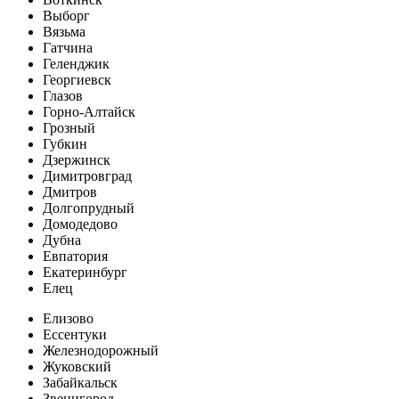
Выборг
Вязьма
Гатчина
Геленджик
Георгиевск
Глазов
Горно-Алтайск
Грозный
Губкин
Дзержинск
Димитровград
Дмитров
Долгопрудный
Домодедово
Дубна
Евпатория
Екатеринбург
Елец
Елизово
Ессентуки
Железнодорожный
Жуковский
Забайкальск
Звенигород