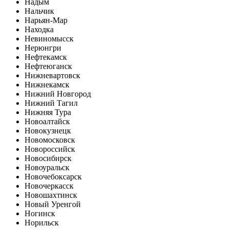
Надым
Нальчик
Нарьян-Мар
Находка
Невиномысск
Нерюнгри
Нефтекамск
Нефтеюганск
Нижневартовск
Нижнекамск
Нижний Новгород
Нижний Тагил
Нижняя Тура
Новоалтайск
Новокузнецк
Новомосковск
Новороссийск
Новосибирск
Новоуральск
Новочебоксарск
Новочеркасск
Новошахтинск
Новый Уренгой
Ногинск
Норильск