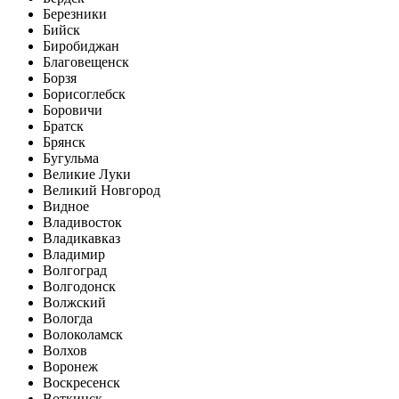
Березники
Бийск
Биробиджан
Благовещенск
Борзя
Борисоглебск
Боровичи
Братск
Брянск
Бугульма
Великие Луки
Великий Новгород
Видное
Владивосток
Владикавказ
Владимир
Волгоград
Волгодонск
Волжский
Вологда
Волоколамск
Волхов
Воронеж
Воскресенск
Воткинск