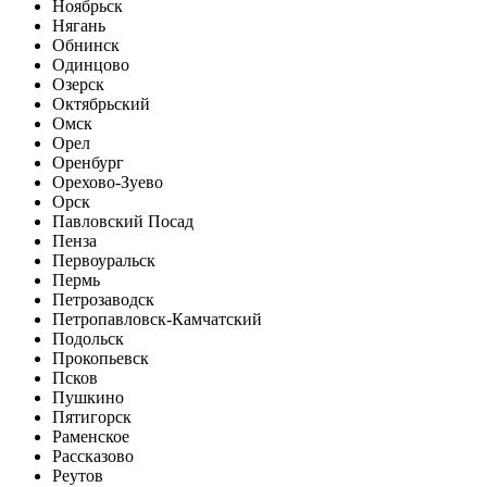
Ноябрьск
Нягань
Обнинск
Одинцово
Озерск
Октябрьский
Омск
Орел
Оренбург
Орехово-Зуево
Орск
Павловский Посад
Пенза
Первоуральск
Пермь
Петрозаводск
Петропавловск-Камчатский
Подольск
Прокопьевск
Псков
Пушкино
Пятигорск
Раменское
Рассказово
Реутов