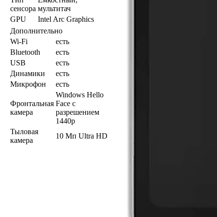
сенсора
мультитач
GPU
Intel Arc Graphics
Дополнительно
Wi-Fi
есть
Bluetooth
есть
USB
есть
Динамики
есть
Микрофон
есть
Windows Hello
Фронтальная
Face с
камера
разрешением
1440p
Тыловая
10 Мп Ultra HD
камера