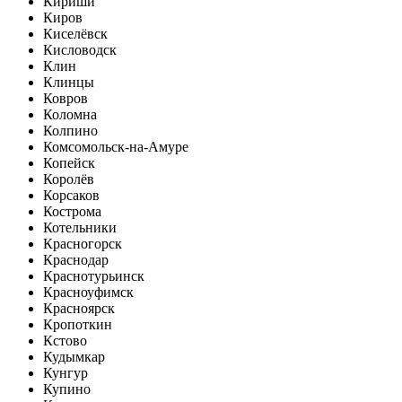
Кириши
Киров
Киселёвск
Кисловодск
Клин
Клинцы
Ковров
Коломна
Колпино
Комсомольск-на-Амуре
Копейск
Королёв
Корсаков
Кострома
Котельники
Красногорск
Краснодар
Краснотурьинск
Красноуфимск
Красноярск
Кропоткин
Кстово
Кудымкар
Кунгур
Купино