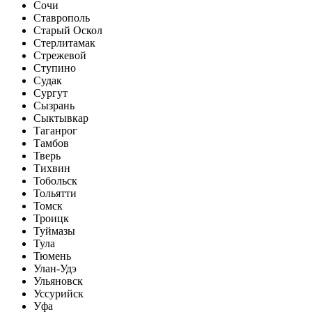
Сочи
Ставрополь
Старый Оскол
Стерлитамак
Стрежевой
Ступино
Судак
Сургут
Сызрань
Сыктывкар
Таганрог
Тамбов
Тверь
Тихвин
Тобольск
Тольятти
Томск
Троицк
Туймазы
Тула
Тюмень
Улан-Удэ
Ульяновск
Уссурийск
Уфа