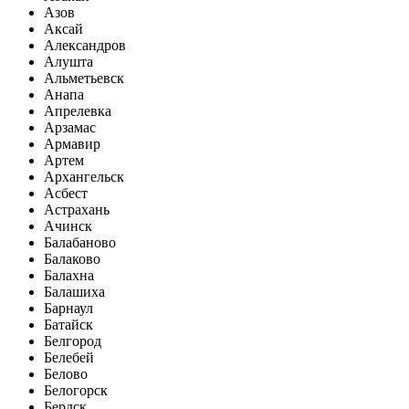
Азов
Аксай
Александров
Алушта
Альметьевск
Анапа
Апрелевка
Арзамас
Армавир
Артем
Архангельск
Асбест
Астрахань
Ачинск
Балабаново
Балаково
Балахна
Балашиха
Барнаул
Батайск
Белгород
Белебей
Белово
Белогорск
Бердск