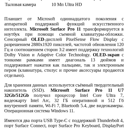
Тыловая камера
10 Мп Ultra HD
Планшет от Microsoft одиннадцатого поколения с
аппаратной поддержкой функций искусственного
интеллекта.
Microsoft Surface Pro 11
трансформируется в
ноутбук при помощи съемной клавиатуры-обложки.
Сенсорный
OLED
-дисплей PixelSense Flow Display с
разрешением 2880x1920 пикселей, частотой обновления 120
Гц и соотношением сторон 3:2 имеет поддержку технологий
Dolby Vision и Adaptive Color Technology.
OLED-экран
с
тонкими рамками имеет диагональ 13 дюймов и
поддерживает нажатия как пальцами, так и электронным
пером (клавиатура, стилус и прочие аксессуары продаются
отдельно).
Для хранения данных используется съёмный твердотельный
накопитель (SSD).
Microsoft Surface Pro 11 U7
32Gb/512Gb
получил процессор Intel Core Ultra 7,
видеокарту Intel Arc, 32 ГБ оперативной и 512 Гб
внутренней памяти, Wi-Fi 7, Bluetooth 5.4, две видеокамеры.
Операционная система Windows 11.
Имеются два порта USB Type-C с поддержкой Thunderbolt 4,
порт Surface Connect, порт Surface Pro Keyboard, DisplayPort