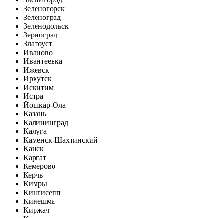
Зеленогорск
Зеленоград
Зеленодольск
Зерноград
Златоуст
Иваново
Ивантеевка
Ижевск
Иркутск
Искитим
Истра
Йошкар-Ола
Казань
Калининград
Калуга
Каменск-Шахтинский
Канск
Каргат
Кемерово
Керчь
Кимры
Кингисепп
Кинешма
Киржач