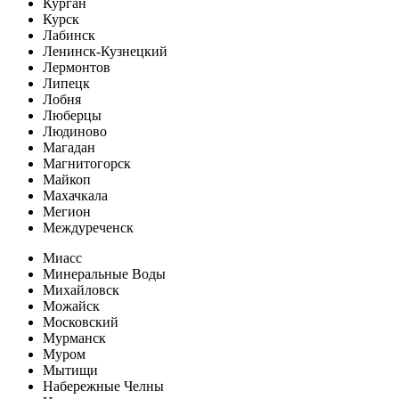
Курган
Курск
Лабинск
Ленинск-Кузнецкий
Лермонтов
Липецк
Лобня
Люберцы
Людиново
Магадан
Магнитогорск
Майкоп
Махачкала
Мегион
Междуреченск
Миасс
Минеральные Воды
Михайловск
Можайск
Московский
Мурманск
Муром
Мытищи
Набережные Челны