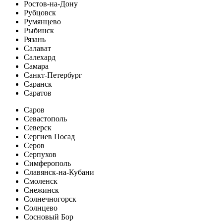
Ростов-на-Дону
Рубцовск
Румянцево
Рыбинск
Рязань
Салават
Салехард
Самара
Санкт-Петербург
Саранск
Саратов
Саров
Севастополь
Северск
Сергиев Посад
Серов
Серпухов
Симферополь
Славянск-на-Кубани
Смоленск
Снежинск
Солнечногорск
Солнцево
Сосновый Бор