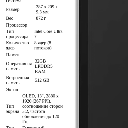
система
287 x 209 x
Размер
9,3 мм
Вес
872 г
Процессор
Тип
Intel Core Ultra
процессора
7
Количество
8 ядер (8
ядер
потоков)
Память
32GB
Оперативная
LPDDR5
память
RAM
Встроенная
512 GB
память
Экран
OLED, 13", 2880 x
1920 (267 PPI),
Тип
соотношение сторон
экрана
3:2, частота
обновления до 120
Гц
Тип
Емкостный,