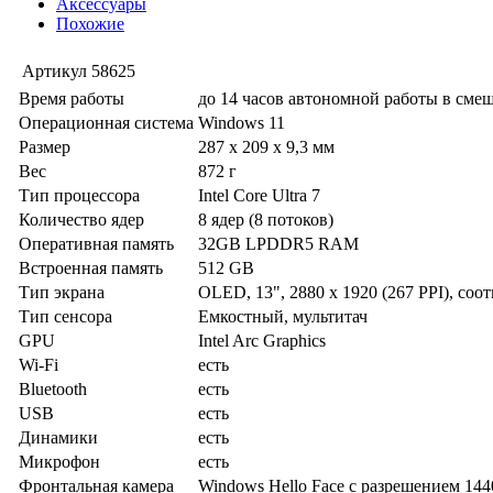
Аксессуары
Похожие
Артикул
58625
Время работы
до 14 часов автономной работы в сме
Операционная система
Windows 11
Размер
287 x 209 x 9,3 мм
Вес
872 г
Тип процессора
Intel Core Ultra 7
Количество ядер
8 ядер (8 потоков)
Оперативная память
32GB LPDDR5 RAM
Встроенная память
512 GB
Тип экрана
OLED, 13", 2880 x 1920 (267 PPI), соо
Тип сенсора
Емкостный, мультитач
GPU
Intel Arc Graphics
Wi-Fi
есть
Bluetooth
есть
USB
есть
Динамики
есть
Микрофон
есть
Фронтальная камера
Windows Hello Face с разрешением 144