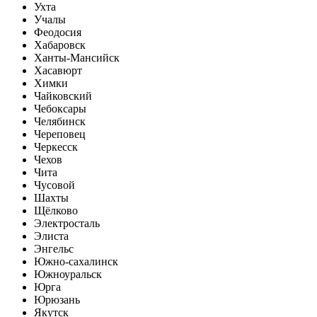
Ухта
Учалы
Феодосия
Хабаровск
Ханты-Мансийск
Хасавюрт
Химки
Чайковский
Чебоксары
Челябинск
Череповец
Черкесск
Чехов
Чита
Чусовой
Шахты
Щёлково
Электросталь
Элиста
Энгельс
Южно-сахалинск
Южноуральск
Юрга
Юрюзань
Якутск