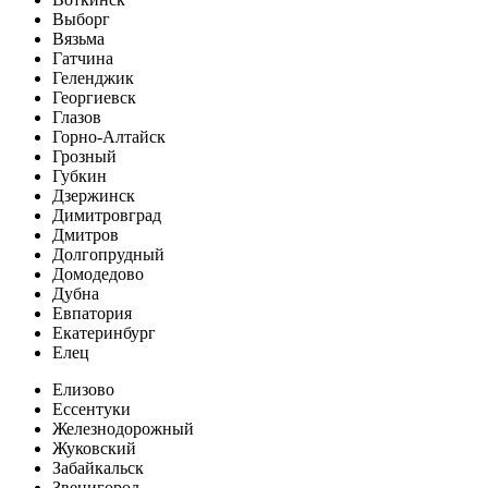
Выборг
Вязьма
Гатчина
Геленджик
Георгиевск
Глазов
Горно-Алтайск
Грозный
Губкин
Дзержинск
Димитровград
Дмитров
Долгопрудный
Домодедово
Дубна
Евпатория
Екатеринбург
Елец
Елизово
Ессентуки
Железнодорожный
Жуковский
Забайкальск
Звенигород