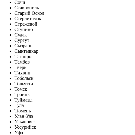
Сочи
Ставрополь
Старый Оскол
Стерлитамак
Стрежевой
Ступино
Судак
Сургут
Сызрань
Сыктывкар
Таганрог
Тамбов
Тверь
Тихвин
Тобольск
Тольятти
Томск
Троицк
Туймазы
Тула
Тюмень
Улан-Удэ
Ульяновск
Уссурийск
Уфа