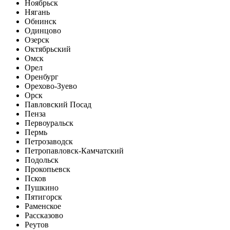
Ноябрьск
Нягань
Обнинск
Одинцово
Озерск
Октябрьский
Омск
Орел
Оренбург
Орехово-Зуево
Орск
Павловский Посад
Пенза
Первоуральск
Пермь
Петрозаводск
Петропавловск-Камчатский
Подольск
Прокопьевск
Псков
Пушкино
Пятигорск
Раменское
Рассказово
Реутов