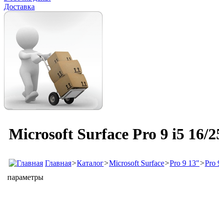
Доставка
Microsoft Surface Pro 9 i5 16
Главная
>
Каталог
>
Microsoft Surface
>
Pro 9 13"
>
Pro 
параметры