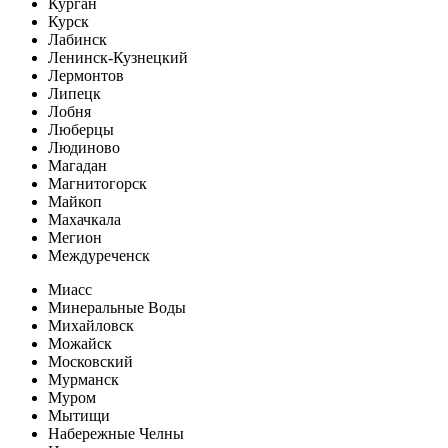
Курган
Курск
Лабинск
Ленинск-Кузнецкий
Лермонтов
Липецк
Лобня
Люберцы
Людиново
Магадан
Магнитогорск
Майкоп
Махачкала
Мегион
Междуреченск
Миасс
Минеральные Воды
Михайловск
Можайск
Московский
Мурманск
Муром
Мытищи
Набережные Челны