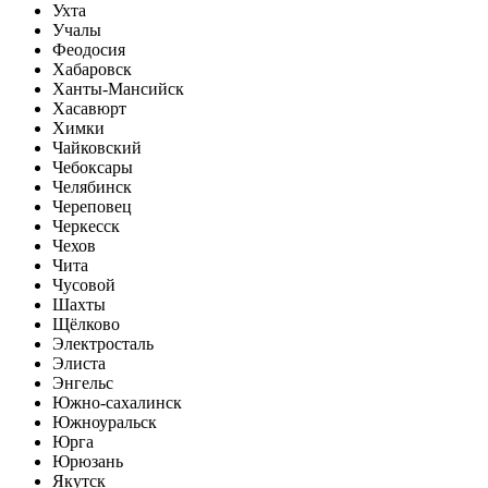
Ухта
Учалы
Феодосия
Хабаровск
Ханты-Мансийск
Хасавюрт
Химки
Чайковский
Чебоксары
Челябинск
Череповец
Черкесск
Чехов
Чита
Чусовой
Шахты
Щёлково
Электросталь
Элиста
Энгельс
Южно-сахалинск
Южноуральск
Юрга
Юрюзань
Якутск