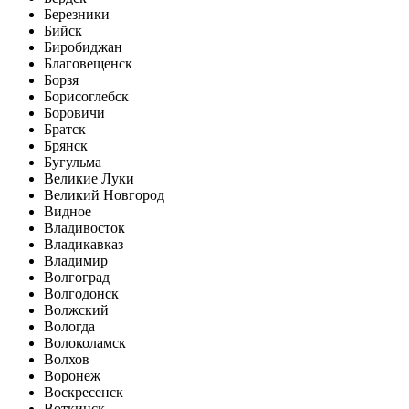
Березники
Бийск
Биробиджан
Благовещенск
Борзя
Борисоглебск
Боровичи
Братск
Брянск
Бугульма
Великие Луки
Великий Новгород
Видное
Владивосток
Владикавказ
Владимир
Волгоград
Волгодонск
Волжский
Вологда
Волоколамск
Волхов
Воронеж
Воскресенск
Воткинск