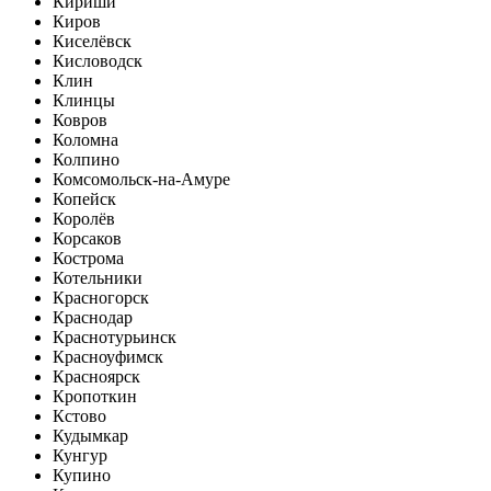
Кириши
Киров
Киселёвск
Кисловодск
Клин
Клинцы
Ковров
Коломна
Колпино
Комсомольск-на-Амуре
Копейск
Королёв
Корсаков
Кострома
Котельники
Красногорск
Краснодар
Краснотурьинск
Красноуфимск
Красноярск
Кропоткин
Кстово
Кудымкар
Кунгур
Купино