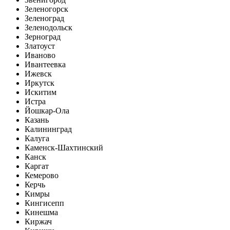
Зеленогорск
Зеленоград
Зеленодольск
Зерноград
Златоуст
Иваново
Ивантеевка
Ижевск
Иркутск
Искитим
Истра
Йошкар-Ола
Казань
Калининград
Калуга
Каменск-Шахтинский
Канск
Каргат
Кемерово
Керчь
Кимры
Кингисепп
Кинешма
Киржач