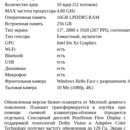
Количество ядер
10 ядер (12 потоков)
MAX частота процессора
4,80 GHz
Оперативная память
16GB LPDDR5 RAM
Встроенная память
256 GB
Тип экрана
13", 2880 x 1920 (267 PPI), соотноше
Тип сенсора
Емкостный, мультитач
GPU
Intel Iris Xe Graphics
Wi-Fi
есть
Bluetooth
есть
USB
есть
Динамики
есть
Микрофон
есть
Фронтальная камера
Windows Hello Face с разрешением 1
Тыловая камера
10 Мп (1080p, 4K)
Обновленная версия бизнес-планшета от Microsoft девятого
поколения. Планшет трансформируется в ноутбук при
помощи съемной клавиатуры-обложки (продается
отдельно). Сенсорный дисплей PixelSense Flow Display с
поддержкой технологий Dolby Vision и Adaptive Color
Technology получил частоту обновления до 120 Гц. Экран с