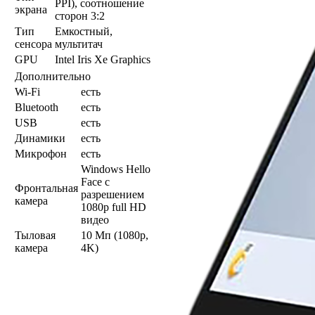
PPI), соотношение
экрана
сторон 3:2
Тип
Емкостный,
сенсора
мультитач
GPU
Intel Iris Xe Graphics
Дополнительно
Wi-Fi
есть
Bluetooth
есть
USB
есть
Динамики
есть
Микрофон
есть
Windows Hello
Face с
Фронтальная
разрешением
камера
1080p full HD
видео
Тыловая
10 Мп (1080p,
камера
4K)