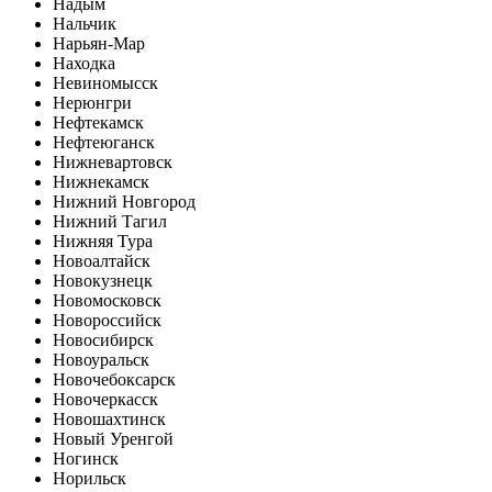
Надым
Нальчик
Нарьян-Мар
Находка
Невиномысск
Нерюнгри
Нефтекамск
Нефтеюганск
Нижневартовск
Нижнекамск
Нижний Новгород
Нижний Тагил
Нижняя Тура
Новоалтайск
Новокузнецк
Новомосковск
Новороссийск
Новосибирск
Новоуральск
Новочебоксарск
Новочеркасск
Новошахтинск
Новый Уренгой
Ногинск
Норильск