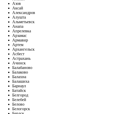
Азов
Аксай
Александров
Алушта
Альметьевск
Анапа
Апрелевка
Арзамас
Армавир
Артем
Архангельск
Асбест
Астрахань
Ачинск
Балабаново
Балаково
Балахна
Балашиха
Барнаул
Батайск
Белгород
Белебей
Белово
Белогорск
Бердск