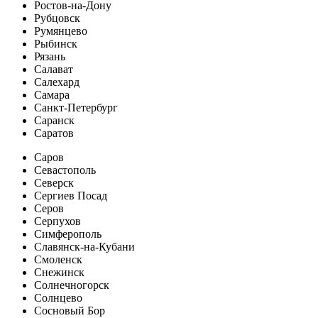
Ростов-на-Дону
Рубцовск
Румянцево
Рыбинск
Рязань
Салават
Салехард
Самара
Санкт-Петербург
Саранск
Саратов
Саров
Севастополь
Северск
Сергиев Посад
Серов
Серпухов
Симферополь
Славянск-на-Кубани
Смоленск
Снежинск
Солнечногорск
Солнцево
Сосновый Бор