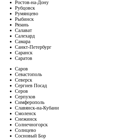
Ростов-на-Дону
Рубцовск
Румянцево
Рыбинск
Рязань
Салават
Салехард
Самара
Санкт-Петербург
Саранск
Саратов
Саров
Севастополь
Северск
Сергиев Посад
Серов
Серпухов
Симферополь
Славянск-на-Кубани
Смоленск
Снежинск
Солнечногорск
Солнцево
Сосновый Бор