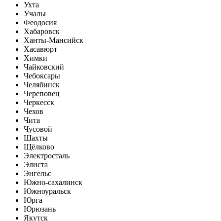
Ухта
Учалы
Феодосия
Хабаровск
Ханты-Мансийск
Хасавюрт
Химки
Чайковский
Чебоксары
Челябинск
Череповец
Черкесск
Чехов
Чита
Чусовой
Шахты
Щёлково
Электросталь
Элиста
Энгельс
Южно-сахалинск
Южноуральск
Юрга
Юрюзань
Якутск