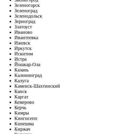
Зеленогорск
Зеленоград
Зеленодольск
Зерноград
Златоуст
Иваново
Ивантеевка
Ижевск
Иркутск
Искитим
Истра
Йошкар-Ола
Казань
Калининград
Калуга
Каменск-Шахтинский
Канск
Каргат
Кемерово
Керчь
Кимры
Кингисепп
Кинешма
Киржач