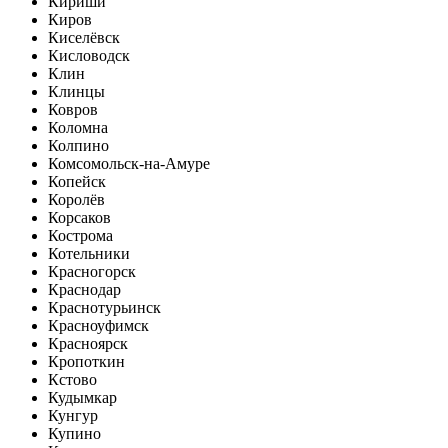
Кириши
Киров
Киселёвск
Кисловодск
Клин
Клинцы
Ковров
Коломна
Колпино
Комсомольск-на-Амуре
Копейск
Королёв
Корсаков
Кострома
Котельники
Красногорск
Краснодар
Краснотурьинск
Красноуфимск
Красноярск
Кропоткин
Кстово
Кудымкар
Кунгур
Купино