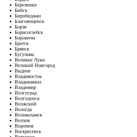
Березники
Бийск
Биробиджан
Благовещенск
Борзя
Борисоглебск
Боровичи
Братск
Брянск
Бугульма
Великие Луки
Великий Новгород
Видное
Владивосток
Владикавказ
Владимир
Волгоград
Волгодонск
Волжский
Вологда
Волоколамск
Волхов
Воронеж
Воскресенск
Воткинск