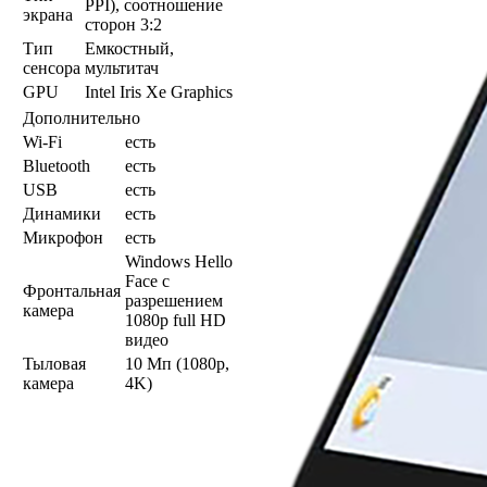
PPI), соотношение
экрана
сторон 3:2
Тип
Емкостный,
сенсора
мультитач
GPU
Intel Iris Xe Graphics
Дополнительно
Wi-Fi
есть
Bluetooth
есть
USB
есть
Динамики
есть
Микрофон
есть
Windows Hello
Face с
Фронтальная
разрешением
камера
1080p full HD
видео
Тыловая
10 Мп (1080p,
камера
4K)