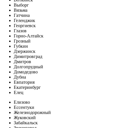
Выборг
Вязьма
Гатчина
Геленджик
Георгиевск
Глазов
Горно-Алтайск
Грозный
Губкин
Дзержинск
Димитровград
Дмитров
Долгопрудный
Домодедово
Дубна
Евпатория
Екатеринбург
Елец
Елизово
Ессентуки
Железнодорожный
Жуковский
Забайкальск
Звенигород