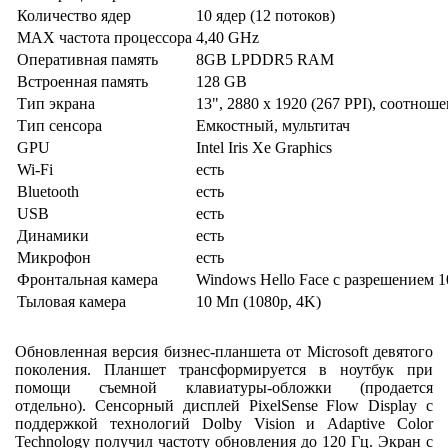
Количество ядер
10 ядер (12 потоков)
MAX частота процессора
4,40 GHz
Оперативная память
8GB LPDDR5 RAM
Встроенная память
128 GB
Тип экрана
13", 2880 x 1920 (267 PPI), соотноше
Тип сенсора
Емкостный, мультитач
GPU
Intel Iris Xe Graphics
Wi-Fi
есть
Bluetooth
есть
USB
есть
Динамики
есть
Микрофон
есть
Фронтальная камера
Windows Hello Face с разрешением 1
Тыловая камера
10 Мп (1080p, 4K)
Обновленная версия бизнес-планшета от Microsoft девятого
поколения. Планшет трансформируется в ноутбук при
помощи съемной клавиатуры-обложки (продается
отдельно). Сенсорный дисплей PixelSense Flow Display с
поддержкой технологий Dolby Vision и Adaptive Color
Technology получил частоту обновления до 120 Гц. Экран с