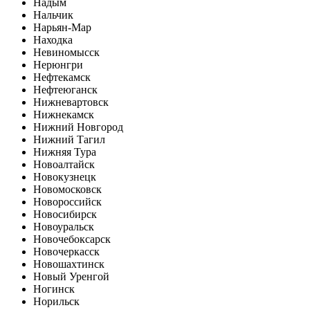
Надым
Нальчик
Нарьян-Мар
Находка
Невиномысск
Нерюнгри
Нефтекамск
Нефтеюганск
Нижневартовск
Нижнекамск
Нижний Новгород
Нижний Тагил
Нижняя Тура
Новоалтайск
Новокузнецк
Новомосковск
Новороссийск
Новосибирск
Новоуральск
Новочебоксарск
Новочеркасск
Новошахтинск
Новый Уренгой
Ногинск
Норильск