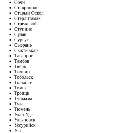
Сочи
Ставрополь
Старый Оскол
Стерлитамак
Стрежевой
Ступино
Судак
Сургут
Сызрань
Сыктывкар
Таганрог
Тамбов
Тверь
Тихвин
Тобольск
Тольятти
Томск
Троицк
Туймазы
Тула
Тюмень
Улан-Удэ
Ульяновск
Уссурийск
Уфа