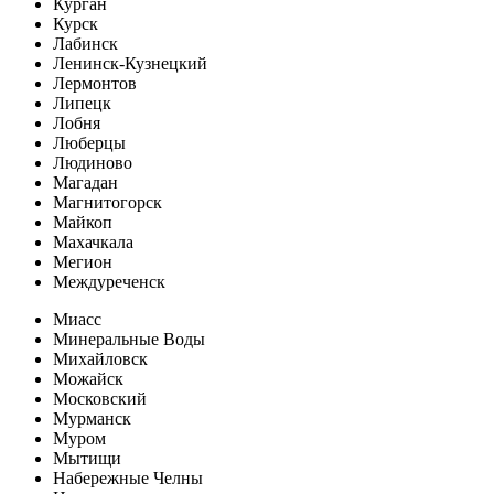
Курган
Курск
Лабинск
Ленинск-Кузнецкий
Лермонтов
Липецк
Лобня
Люберцы
Людиново
Магадан
Магнитогорск
Майкоп
Махачкала
Мегион
Междуреченск
Миасс
Минеральные Воды
Михайловск
Можайск
Московский
Мурманск
Муром
Мытищи
Набережные Челны