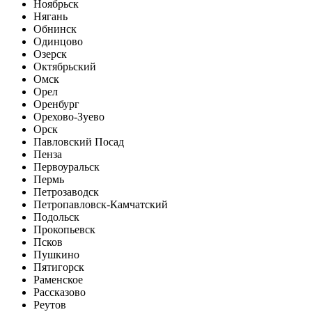
Ноябрьск
Нягань
Обнинск
Одинцово
Озерск
Октябрьский
Омск
Орел
Оренбург
Орехово-Зуево
Орск
Павловский Посад
Пенза
Первоуральск
Пермь
Петрозаводск
Петропавловск-Камчатский
Подольск
Прокопьевск
Псков
Пушкино
Пятигорск
Раменское
Рассказово
Реутов