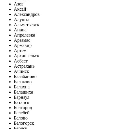
Азов
Аксай
Александров
Алушта
Альметьевск
Анапа
Апрелевка
Арзамас
Армавир
Артем
Архангельск
Асбест
Астрахань
Ачинск
Балабаново
Балаково
Балахна
Балашиха
Барнаул
Батайск
Белгород
Белебей
Белово
Белогорск
Бердск