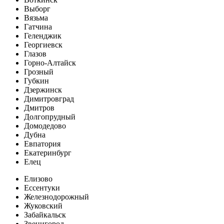
Выборг
Вязьма
Гатчина
Геленджик
Георгиевск
Глазов
Горно-Алтайск
Грозный
Губкин
Дзержинск
Димитровград
Дмитров
Долгопрудный
Домодедово
Дубна
Евпатория
Екатеринбург
Елец
Елизово
Ессентуки
Железнодорожный
Жуковский
Забайкальск
Звенигород