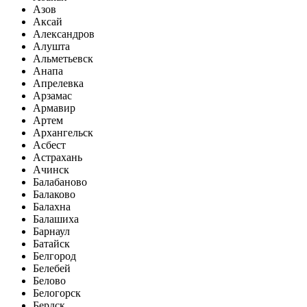
Азов
Аксай
Александров
Алушта
Альметьевск
Анапа
Апрелевка
Арзамас
Армавир
Артем
Архангельск
Асбест
Астрахань
Ачинск
Балабаново
Балаково
Балахна
Балашиха
Барнаул
Батайск
Белгород
Белебей
Белово
Белогорск
Бердск