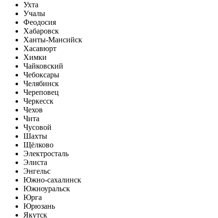
Ухта
Учалы
Феодосия
Хабаровск
Ханты-Мансийск
Хасавюрт
Химки
Чайковский
Чебоксары
Челябинск
Череповец
Черкесск
Чехов
Чита
Чусовой
Шахты
Щёлково
Электросталь
Элиста
Энгельс
Южно-сахалинск
Южноуральск
Юрга
Юрюзань
Якутск