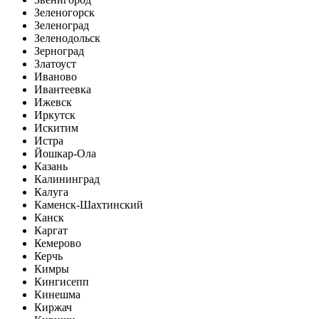
Зеленогорск
Зеленоград
Зеленодольск
Зерноград
Златоуст
Иваново
Ивантеевка
Ижевск
Иркутск
Искитим
Истра
Йошкар-Ола
Казань
Калининград
Калуга
Каменск-Шахтинский
Канск
Каргат
Кемерово
Керчь
Кимры
Кингисепп
Кинешма
Киржач