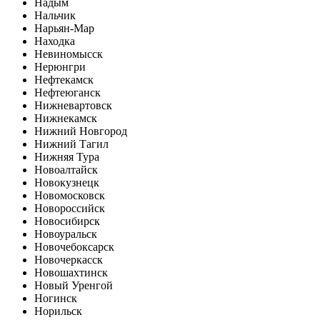
Надым
Нальчик
Нарьян-Мар
Находка
Невиномысск
Нерюнгри
Нефтекамск
Нефтеюганск
Нижневартовск
Нижнекамск
Нижний Новгород
Нижний Тагил
Нижняя Тура
Новоалтайск
Новокузнецк
Новомосковск
Новороссийск
Новосибирск
Новоуральск
Новочебоксарск
Новочеркасск
Новошахтинск
Новый Уренгой
Ногинск
Норильск