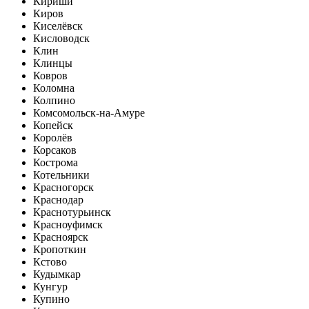
Кириши
Киров
Киселёвск
Кисловодск
Клин
Клинцы
Ковров
Коломна
Колпино
Комсомольск-на-Амуре
Копейск
Королёв
Корсаков
Кострома
Котельники
Красногорск
Краснодар
Краснотурьинск
Красноуфимск
Красноярск
Кропоткин
Кстово
Кудымкар
Кунгур
Купино