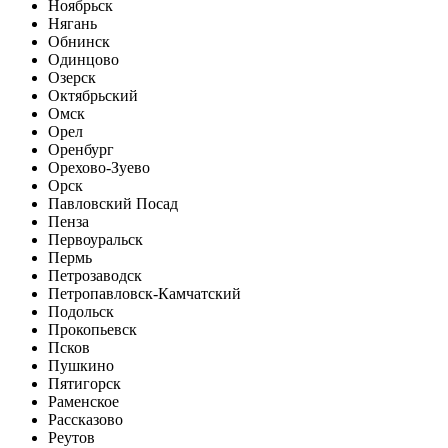
Ноябрьск
Нягань
Обнинск
Одинцово
Озерск
Октябрьский
Омск
Орел
Оренбург
Орехово-Зуево
Орск
Павловский Посад
Пенза
Первоуральск
Пермь
Петрозаводск
Петропавловск-Камчатский
Подольск
Прокопьевск
Псков
Пушкино
Пятигорск
Раменское
Рассказово
Реутов