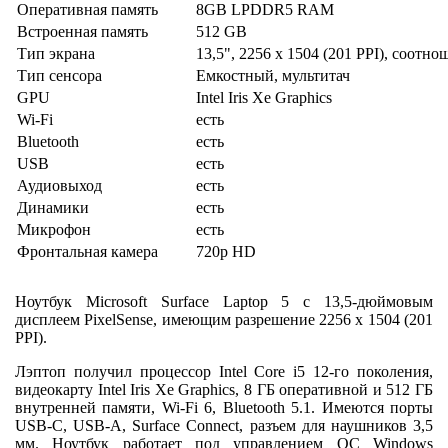
Оперативная память
8GB LPDDR5 RAM
Встроенная память
512 GB
Тип экрана
13,5", 2256 x 1504 (201 PPI), соотно
Тип сенсора
Емкостный, мультитач
GPU
Intel Iris Xe Graphics
Wi-Fi
есть
Bluetooth
есть
USB
есть
Аудиовыход
есть
Динамики
есть
Микрофон
есть
Фронтальная камера
720p HD
Ноутбук Microsoft Surface Laptop 5 с 13,5-дюймовым
дисплеем PixelSense, имеющим разрешение 2256 x 1504 (201
PPI).
Лэптоп получил процессор Intel Core i5 12-го поколения,
видеокарту Intel Iris Xe Graphics, 8 ГБ оперативной и 512 ГБ
внутренней памяти, Wi-Fi 6, Bluetooth 5.1. Имеются порты
USB-C, USB-A, Surface Connect, разъем для наушников 3,5
мм. Ноутбук работает под управлением ОС Windows