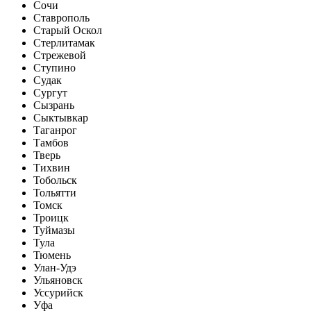
Сочи
Ставрополь
Старый Оскол
Стерлитамак
Стрежевой
Ступино
Судак
Сургут
Сызрань
Сыктывкар
Таганрог
Тамбов
Тверь
Тихвин
Тобольск
Тольятти
Томск
Троицк
Туймазы
Тула
Тюмень
Улан-Удэ
Ульяновск
Уссурийск
Уфа