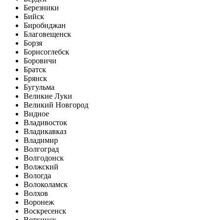
Березники
Бийск
Биробиджан
Благовещенск
Борзя
Борисоглебск
Боровичи
Братск
Брянск
Бугульма
Великие Луки
Великий Новгород
Видное
Владивосток
Владикавказ
Владимир
Волгоград
Волгодонск
Волжский
Вологда
Волоколамск
Волхов
Воронеж
Воскресенск
Воткинск