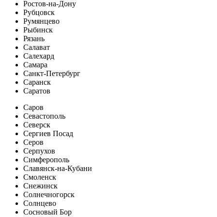
Ростов-на-Дону
Рубцовск
Румянцево
Рыбинск
Рязань
Салават
Салехард
Самара
Санкт-Петербург
Саранск
Саратов
Саров
Севастополь
Северск
Сергиев Посад
Серов
Серпухов
Симферополь
Славянск-на-Кубани
Смоленск
Снежинск
Солнечногорск
Солнцево
Сосновый Бор