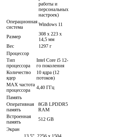
работы и
персональных
настроек)
Операционная
Windows 11
система
308 x 223 x
Размер
14,5 мм
Вес
1297 г
Процессор
Тип
Intel Core i5 12-
процессора
го поколения
Количество
10 ядра (12
ядер
потоков)
MAX частота
4,40 ГГц
процессора
Память
Оперативная
8GB LPDDR5
память
RAM
Встроенная
512 GB
память
Экран
13,5", 2256 x 1504