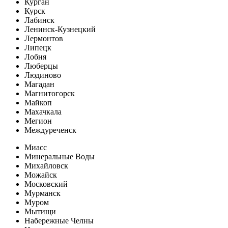
Курган
Курск
Лабинск
Ленинск-Кузнецкий
Лермонтов
Липецк
Лобня
Люберцы
Людиново
Магадан
Магнитогорск
Майкоп
Махачкала
Мегион
Междуреченск
Миасс
Минеральные Воды
Михайловск
Можайск
Московский
Мурманск
Муром
Мытищи
Набережные Челны