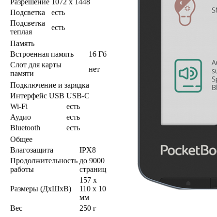
Разрешение
1072 x 1448
Подсветка
есть
Подсветка
есть
теплая
Память
Встроенная память
16 Гб
Слот для карты
нет
памяти
Подключение и зарядка
Интерфейс USB
USB-C
Wi-Fi
есть
Аудио
есть
Bluetooth
есть
Общее
Влагозащита
IPX8
Продолжительность
до 9000
работы
страниц
157 x
Размеры (ДхШхВ)
110 x 10
мм
Вес
250 г