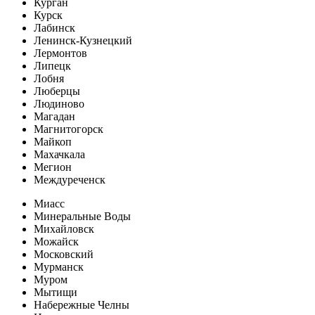
Курган
Курск
Лабинск
Ленинск-Кузнецкий
Лермонтов
Липецк
Лобня
Люберцы
Людиново
Магадан
Магнитогорск
Майкоп
Махачкала
Мегион
Междуреченск
Миасс
Минеральные Воды
Михайловск
Можайск
Московский
Мурманск
Муром
Мытищи
Набережные Челны