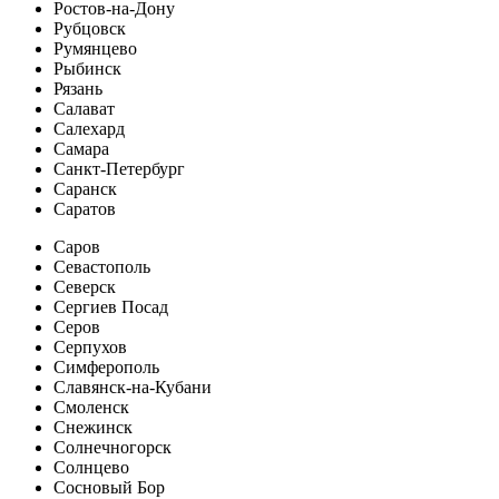
Ростов-на-Дону
Рубцовск
Румянцево
Рыбинск
Рязань
Салават
Салехард
Самара
Санкт-Петербург
Саранск
Саратов
Саров
Севастополь
Северск
Сергиев Посад
Серов
Серпухов
Симферополь
Славянск-на-Кубани
Смоленск
Снежинск
Солнечногорск
Солнцево
Сосновый Бор