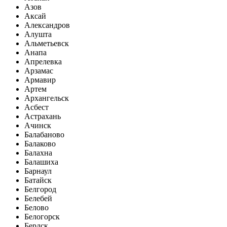
Азов
Аксай
Александров
Алушта
Альметьевск
Анапа
Апрелевка
Арзамас
Армавир
Артем
Архангельск
Асбест
Астрахань
Ачинск
Балабаново
Балаково
Балахна
Балашиха
Барнаул
Батайск
Белгород
Белебей
Белово
Белогорск
Бердск