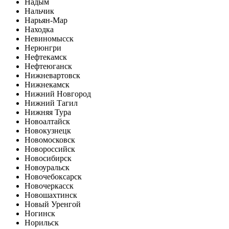
Надым
Нальчик
Нарьян-Мар
Находка
Невиномысск
Нерюнгри
Нефтекамск
Нефтеюганск
Нижневартовск
Нижнекамск
Нижний Новгород
Нижний Тагил
Нижняя Тура
Новоалтайск
Новокузнецк
Новомосковск
Новороссийск
Новосибирск
Новоуральск
Новочебоксарск
Новочеркасск
Новошахтинск
Новый Уренгой
Ногинск
Норильск