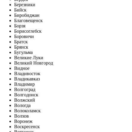
Березники
Бийск
Биробиджан
Благовещенск
Борзя
Борисоглебск
Боровичи
Братск
Брянск
Бугульма
Великие Луки
Великий Новгород
Видное
Владивосток
Владикавказ
Владимир
Волгоград
Волгодонск
Волжский
Вологда
Волоколамск
Волхов
Воронеж
Воскресенск
Воткинск