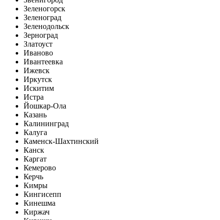
Зеленогорск
Зеленоград
Зеленодольск
Зерноград
Златоуст
Иваново
Ивантеевка
Ижевск
Иркутск
Искитим
Истра
Йошкар-Ола
Казань
Калининград
Калуга
Каменск-Шахтинский
Канск
Каргат
Кемерово
Керчь
Кимры
Кингисепп
Кинешма
Киржач