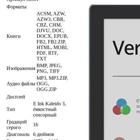
Форматы
ACSM, AZW,
AZW3, CBR,
CBZ, CHM,
DJVU, DOC,
Книги
DOCX, EPUB,
FB2, FB2.ZIP,
HTML, MOBI,
PDF, RTF,
TXT
BMP, JPEG,
Изображения
PNG, TIFF
MP3, MP3.ZIP,
Аудио файлы
OGG,
OGG.ZIP
Дисплей
E Ink Kaleido 3,
Тип
ёмкостный
сенсорный
Градаций
16
серого
Диагональ
6 дюймов