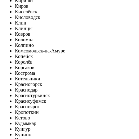
Кириши
Киров
Киселёвск
Кисловодск
Клин
Клинцы
Ковров
Коломна
Колпино
Комсомольск-на-Амуре
Копейск
Королёв
Корсаков
Кострома
Котельники
Красногорск
Краснодар
Краснотурьинск
Красноуфимск
Красноярск
Кропоткин
Кстово
Кудымкар
Кунгур
Купино