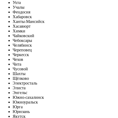
Ухта
Учалы
Феодосия
Хабаровск
Ханты-Мансийск
Хасавюрт
Химки
Чайковский
Чебоксары
Челябинск
Череповец
Черкесск
Чехов
Чита
Чусовой
Шахты
Щёлково
Электросталь
Элиста
Энгельс
Южно-сахалинск
Южноуральск
Юрга
Юрюзань
Якутск