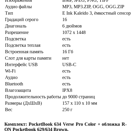
Изображения
BMP, JPEG, PNG, TIFF
Аудио файлы
MP3, MP3.ZIP, OGG, OGG.ZIP
Тип
E Ink Kaleido 3, ёмкостный сенсо
Градаций серого
16
Диагональ
6 дюймов
Разрешение
1072 x 1448
Подсветка
есть
Подсветка теплая
есть
Встроенная память
16 Гб
Слот для карты памяти
нет
Интерфейс USB
USB-C
Wi-Fi
есть
Аудио
есть
Bluetooth
есть
Влагозащита
IPX8
Продолжительность работы
до 9000 страниц
Размеры (ДхШхВ)
157 x 110 x 10 мм
Вес
250 г
Комплект: PocketBook 634 Verse Pro Color + обложка R-
ON Pocketbook 629/634 Brown.