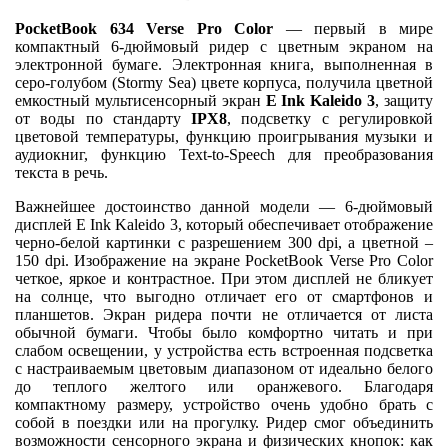
PocketBook 634 Verse Pro Color
— первый в мире
компактный 6-дюймовый ридер с цветным экраном на
электронной бумаге. Электронная книга, выполненная в
серо-голубом (Stormy Sea) цвете корпуса, получила цветной
емкостный мультисенсорный экран
E Ink Kaleido 3
, защиту
от воды по стандарту
IPX8
, подсветку с регулировкой
цветовой температуры, функцию проигрывания музыки и
аудиокниг, функцию Text-to-Speech для преобразования
текста в речь.
Важнейшее достоинство данной модели — 6-дюймовый
дисплей E Ink Kaleido 3, который обеспечивает отображение
черно-белой картинки с разрешением 300 dpi, а цветной –
150 dpi. Изображение на экране PocketBook Verse Pro Color
четкое, яркое и контрастное. При этом дисплей не бликует
на солнце, что выгодно отличает его от смартфонов и
планшетов. Экран ридера почти не отличается от листа
обычной бумаги. Чтобы было комфортно читать и при
слабом освещении, у устройства есть встроенная подсветка
с настраиваемым цветовым диапазоном от идеально белого
до теплого желтого или оранжевого. Благодаря
компактному размеру, устройство очень удобно брать с
собой в поездки или на прогулку. Ридер смог объединить
возможности сенсорного экрана и физических кнопок: как