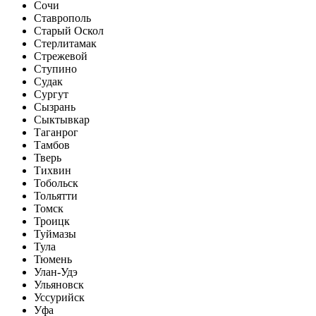
Сочи
Ставрополь
Старый Оскол
Стерлитамак
Стрежевой
Ступино
Судак
Сургут
Сызрань
Сыктывкар
Таганрог
Тамбов
Тверь
Тихвин
Тобольск
Тольятти
Томск
Троицк
Туймазы
Тула
Тюмень
Улан-Удэ
Ульяновск
Уссурийск
Уфа