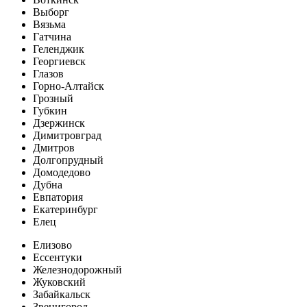
Выборг
Вязьма
Гатчина
Геленджик
Георгиевск
Глазов
Горно-Алтайск
Грозный
Губкин
Дзержинск
Димитровград
Дмитров
Долгопрудный
Домодедово
Дубна
Евпатория
Екатеринбург
Елец
Елизово
Ессентуки
Железнодорожный
Жуковский
Забайкальск
Звенигород