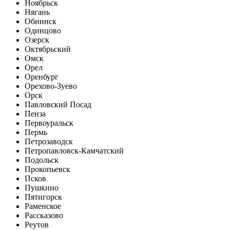
Ноябрьск
Нягань
Обнинск
Одинцово
Озерск
Октябрьский
Омск
Орел
Оренбург
Орехово-Зуево
Орск
Павловский Посад
Пенза
Первоуральск
Пермь
Петрозаводск
Петропавловск-Камчатский
Подольск
Прокопьевск
Псков
Пушкино
Пятигорск
Раменское
Рассказово
Реутов