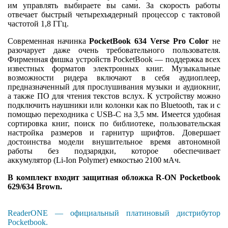
им управлять выбираете вы сами. За скорость работы
отвечает быстрый четырехъядерный процессор с тактовой
частотой 1,8 ГГц.
Современная начинка
PocketBook 634 Verse Pro Color
не
разочарует даже очень требовательного пользователя.
Фирменная фишка устройств PocketBook — поддержка всех
известных форматов электронных книг. Музыкальные
возможности ридера включают в себя аудиоплеер,
предназначенный для прослушивания музыки и аудиокниг,
а также ПО для чтения текстов вслух. К устройству можно
подключить наушники или колонки как по Bluetooth, так и с
помощью переходника с USB-C на 3,5 мм. Имеется удобная
сортировка книг, поиск по библиотеке, пользовательская
настройка размеров и гарнитур шрифтов. Довершает
достоинства модели внушительное время автономной
работы без подзарядки, которое обеспечивает
аккумулятор (Li-Ion Polymer) емкостью 2100 мАч.
В комплект входит защитная обложка R-ON Pocketbook
629/634 Brown.
ReaderONE — официальный платиновый дистрибутор
Pocketbook.