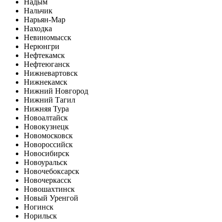
Надым
Нальчик
Нарьян-Мар
Находка
Невиномысск
Нерюнгри
Нефтекамск
Нефтеюганск
Нижневартовск
Нижнекамск
Нижний Новгород
Нижний Тагил
Нижняя Тура
Новоалтайск
Новокузнецк
Новомосковск
Новороссийск
Новосибирск
Новоуральск
Новочебоксарск
Новочеркасск
Новошахтинск
Новый Уренгой
Ногинск
Норильск