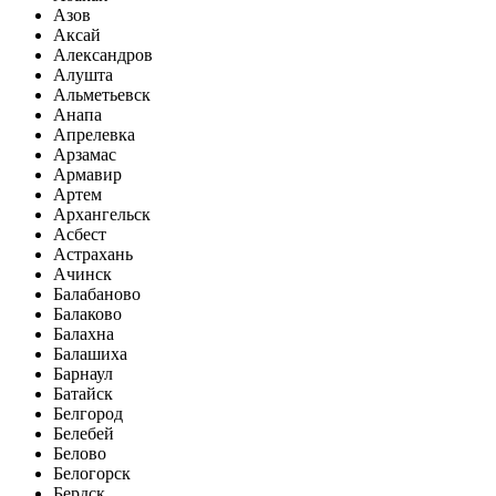
Азов
Аксай
Александров
Алушта
Альметьевск
Анапа
Апрелевка
Арзамас
Армавир
Артем
Архангельск
Асбест
Астрахань
Ачинск
Балабаново
Балаково
Балахна
Балашиха
Барнаул
Батайск
Белгород
Белебей
Белово
Белогорск
Бердск