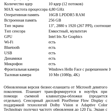
Количество ядер
10 ядер (12 потоков)
MAX частота процессора
4,80 GHz
Оперативная память
16GB LPDDR5 RAM
Встроенная память
256 GB
Тип экрана
13", 2880 x 1920 (267 PPI), соотноше
Тип сенсора
Емкостный, мультитач
GPU
Intel Iris Xe Graphics
Wi-Fi
есть
Bluetooth
есть
USB
есть
Динамики
есть
Микрофон
есть
Фронтальная камера
Windows Hello Face с разрешением 1
Тыловая камера
10 Мп (1080p, 4K)
Обновленная версия бизнес-планшета от Microsoft девятого
поколения. Планшет трансформируется в ноутбук при
помощи съемной клавиатуры-обложки (продается
отдельно). Сенсорный дисплей PixelSense Flow Display с
поддержкой технологий Dolby Vision и Adaptive Color
Technology получил частоту обновления до 120 Гц. Экран с