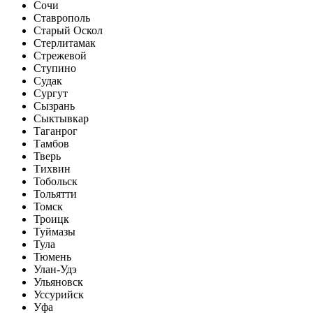
Сочи
Ставрополь
Старый Оскол
Стерлитамак
Стрежевой
Ступино
Судак
Сургут
Сызрань
Сыктывкар
Таганрог
Тамбов
Тверь
Тихвин
Тобольск
Тольятти
Томск
Троицк
Туймазы
Тула
Тюмень
Улан-Удэ
Ульяновск
Уссурийск
Уфа