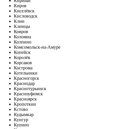
Кириши
Киров
Киселёвск
Кисловодск
Клин
Клинцы
Ковров
Коломна
Колпино
Комсомольск-на-Амуре
Копейск
Королёв
Корсаков
Кострома
Котельники
Красногорск
Краснодар
Краснотурьинск
Красноуфимск
Красноярск
Кропоткин
Кстово
Кудымкар
Кунгур
Купино