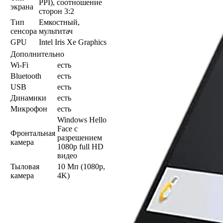
PPI), соотношение
экрана
сторон 3:2
Тип
Емкостный,
сенсора
мультитач
GPU
Intel Iris Xe Graphics
Дополнительно
Wi-Fi
есть
Bluetooth
есть
USB
есть
Динамики
есть
Микрофон
есть
Windows Hello
Face с
Фронтальная
разрешением
камера
1080p full HD
видео
Тыловая
10 Мп (1080p,
камера
4K)