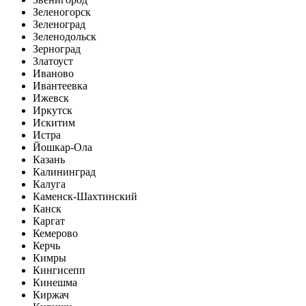
Зеленогорск
Зеленоград
Зеленодольск
Зерноград
Златоуст
Иваново
Ивантеевка
Ижевск
Иркутск
Искитим
Истра
Йошкар-Ола
Казань
Калининград
Калуга
Каменск-Шахтинский
Канск
Каргат
Кемерово
Керчь
Кимры
Кингисепп
Кинешма
Киржач