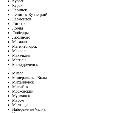
Курган
Курск
Лабинск
Ленинск-Кузнецкий
Лермонтов
Липецк
Лобня
Люберцы
Людиново
Магадан
Магнитогорск
Майкоп
Махачкала
Мегион
Междуреченск
Миасс
Минеральные Воды
Михайловск
Можайск
Московский
Мурманск
Муром
Мытищи
Набережные Челны