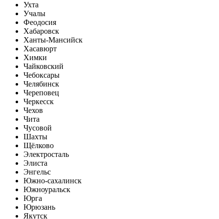
Ухта
Учалы
Феодосия
Хабаровск
Ханты-Мансийск
Хасавюрт
Химки
Чайковский
Чебоксары
Челябинск
Череповец
Черкесск
Чехов
Чита
Чусовой
Шахты
Щёлково
Электросталь
Элиста
Энгельс
Южно-сахалинск
Южноуральск
Юрга
Юрюзань
Якутск