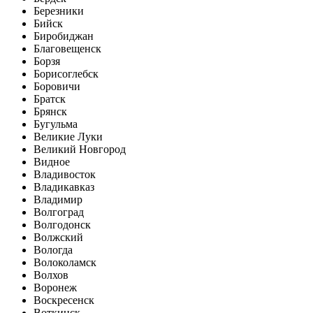
Березники
Бийск
Биробиджан
Благовещенск
Борзя
Борисоглебск
Боровичи
Братск
Брянск
Бугульма
Великие Луки
Великий Новгород
Видное
Владивосток
Владикавказ
Владимир
Волгоград
Волгодонск
Волжский
Вологда
Волоколамск
Волхов
Воронеж
Воскресенск
Воткинск