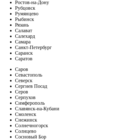
Ростов-на-Дону
Рубцовск
Румянцево
Рыбинск
Рязань
Салават
Салехард
Самара
Санкт-Петербург
Саранск
Саратов
Саров
Севастополь
Северск
Сергиев Посад
Серов
Серпухов
Симферополь
Славянск-на-Кубани
Смоленск
Снежинск
Солнечногорск
Солнцево
Сосновый Бор