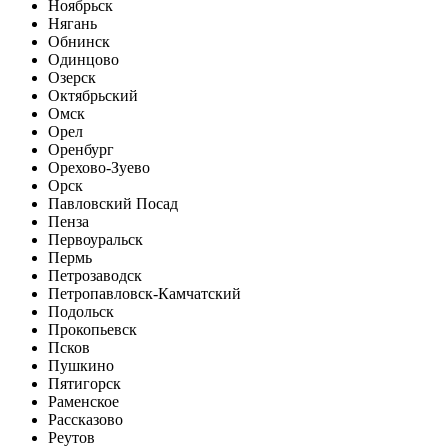
Ноябрьск
Нягань
Обнинск
Одинцово
Озерск
Октябрьский
Омск
Орел
Оренбург
Орехово-Зуево
Орск
Павловский Посад
Пенза
Первоуральск
Пермь
Петрозаводск
Петропавловск-Камчатский
Подольск
Прокопьевск
Псков
Пушкино
Пятигорск
Раменское
Рассказово
Реутов