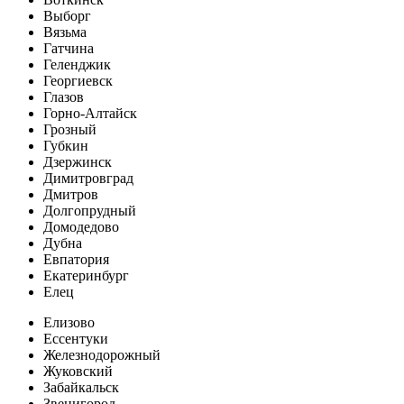
Выборг
Вязьма
Гатчина
Геленджик
Георгиевск
Глазов
Горно-Алтайск
Грозный
Губкин
Дзержинск
Димитровград
Дмитров
Долгопрудный
Домодедово
Дубна
Евпатория
Екатеринбург
Елец
Елизово
Ессентуки
Железнодорожный
Жуковский
Забайкальск
Звенигород