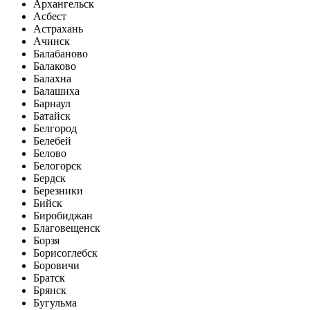
Архангельск
Асбест
Астрахань
Ачинск
Балабаново
Балаково
Балахна
Балашиха
Барнаул
Батайск
Белгород
Белебей
Белово
Белогорск
Бердск
Березники
Бийск
Биробиджан
Благовещенск
Борзя
Борисоглебск
Боровичи
Братск
Брянск
Бугульма