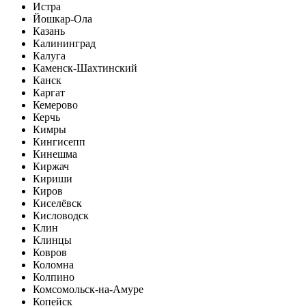
Истра
Йошкар-Ола
Казань
Калининград
Калуга
Каменск-Шахтинский
Канск
Каргат
Кемерово
Керчь
Кимры
Кингисепп
Кинешма
Киржач
Кириши
Киров
Киселёвск
Кисловодск
Клин
Клинцы
Ковров
Коломна
Колпино
Комсомольск-на-Амуре
Копейск