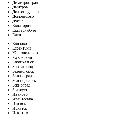
Димитровград
Дмитров
Долгопрудный
Домодедово
Дубна
Евпатория
Екатеринбург
Елец
Елизово
Ессентуки
Железнодорожный
Жуковский
Забайкальск
Звенигород
Зеленогорск
Зеленоград
Зеленодольск
Зерноград
Златоуст
Иваново
Ивантеевка
Ижевск
Иркутск
Искитим