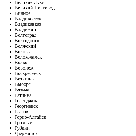
Великие Луки
Великий Новгород
Видное
Владивосток
Владикавказ
Владимир
Волгоград
Волгодонск
Волжский
Вологда
Волоколамск
Волхов
Воронеж
Воскресенск
Воткинск
Выборг
Вязьма
Гатчина
Геленджик
Георгиевск
Глазов
Горно-Алтайск
Грозный
Губкин
Дзержинск